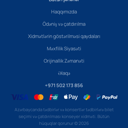
Haqqımızda
Ödəniş və çatdırılma
Xidmətlərin göstərilməsi qaydaları
Məxfilik Siyasəti
Orijinallik Zəmanəti
Əlaqə
+971 502 173 856
Azərbaycanda tədbirlər və konsertlər tədbirlərə bilet
seçimi və çatdırılması konseyer xidməti. Bütün
hüquqlar qorunur
©
2026