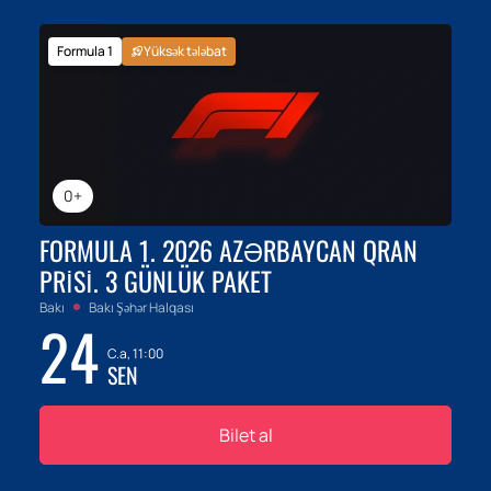
Formula 1
Yüksək tələbat
0+
FORMULA 1. 2026 AZƏRBAYCAN QRAN
PRISI. 3 GÜNLÜK PAKET
Bakı
Bakı Şəhər Halqası
24
C.a, 11:00
SEN
Bilet al