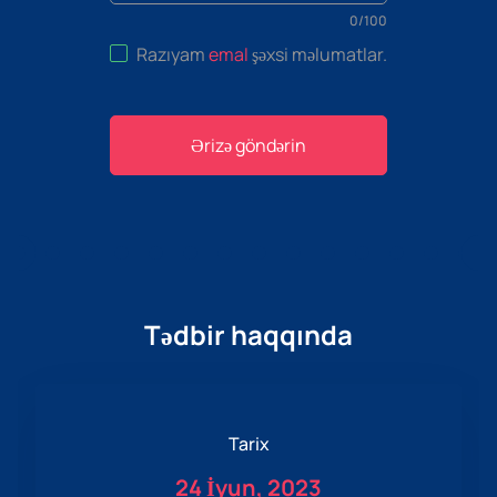
0
/
100
Razıyam
emal
şəxsi məlumatlar
.
Ərizə göndərin
Tədbir haqqında
Tarix
24 İyun, 2023