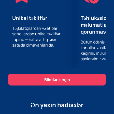
Unikal təkliflər
Təhlükəsiz öd
məlumatların
Təşkilatçılardan və etibarlı
qorunması
satıcılardan unikal təkliflər
tapırıq — hətta artıq rəsmi
Bütün ödənişlər 
satışda olmayanları da.
kanallar vasitəsil
keçirilir, məlumatl
saxlanılmır və təhl
Biletləri seçin
Ən yaxın hadisələr