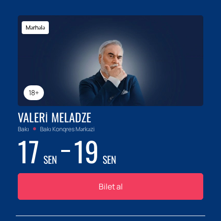
Mərhələ
18+
VALERI MELADZE
Bakı
Bakı Konqres Mərkəzi
17
19
SEN
SEN
Bilet al