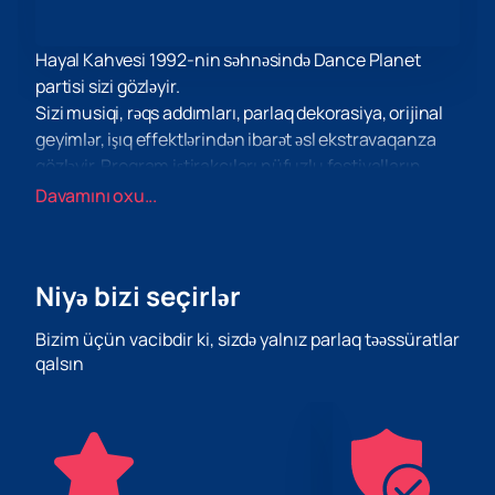
Hayal Kahvesi 1992-nin səhnəsində Dance Planet
partisi sizi gözləyir.
Sizi musiqi, rəqs addımları, parlaq dekorasiya, orijinal
geyimlər, işıq effektlərindən ibarət əsl ekstravaqanza
gözləyir. Proqram iştirakçıları nüfuzlu festivalların,
müsabiqələrin və rəqs layihələrinin laureatlarıdır. Hər
Davamını oxu...
rəqs tamaşaçının görəcəyi ayrıca bədii obrazdır. Onların
hamısı bir araya gələrək bir maraqlı süjetə çevrilir.
Əgər sizdə parlaqlıq, müsbət emosiyalar və yeni
Niyə bizi seçirlər
təcrübələr yoxdursa, ziyafətə getmək qərarı bütün bu
boşluqları dolduracaq! Ritmə uyğun rəqs etməyə,
Bizim üçün vacibdir ki, sizdə yalnız parlaq təəssüratlar
yüksək səslə alqışlamağa və hətta tullanmağa hazır
qalsın
olun!