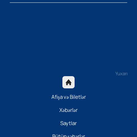
Yuxarı
Afişa və Biletlər
Xəbərlər
Saytlar
Bütün şəhərlər