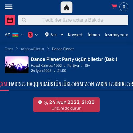
0
Konsert
İdman
Azərbaycanda 
$
Bakı
AZ
Əsas
Afişa və Biletlər
Dance Planet
Dance Planet Party üçün biletlər (Bakı)
Hayal Kahvesi 1992
Partiya
18+
24 İyun 2023
21:00
ÇIMI
HADISƏ HAQQINDA
ÜSTÜNLÜKLƏRIMIZ
ƏN YAXIN TƏDBIRLƏR