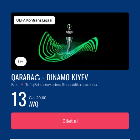
UEFA Konfrans Liqası
0+
QARABAĞ - DINAMO KIYEV
Bakı
Tofiq Bəhramov adına Respublika stadionu
13
C.a, 20:00
AVQ
Bilet al