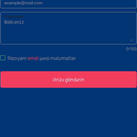
Tətbiq şərhi
0
/
100
Razıyam
emal
şəxsi məlumatlar
.
Ərizə göndərin