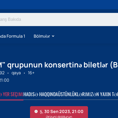
da Formula 1
Bölmələr
 qrupunun konsertinə biletlər (B
992
qaya
16+
21:00
Ə YER SEÇIMI
HADISƏ HAQQINDA
ÜSTÜNLÜKLƏRIMIZ
ƏN YAXIN TƏ