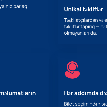
 yalnız parlaq
Unikal təkliflər
Təşkilatçılardan və e
təkliflər tapırıq — h
olmayanları da.
 məlumatların
Hər addımda də
Bilet seçimindən təd