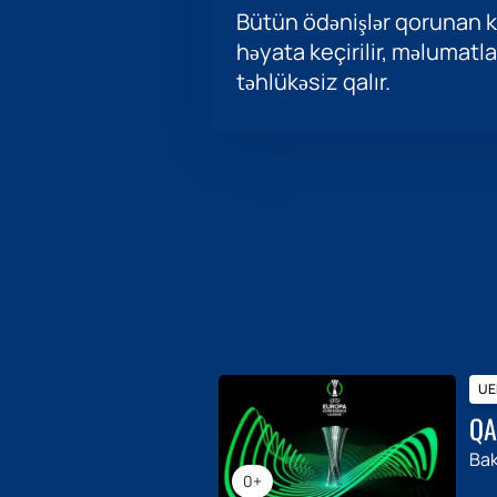
Bütün ödənişlər qorunan ka
həyata keçirilir, məlumatla
təhlükəsiz qalır.
UEF
QA
Bak
0+