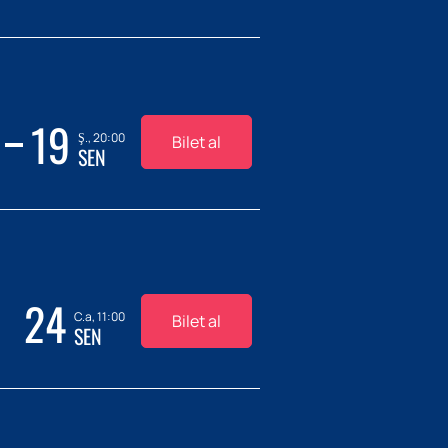
19
Ş., 20:00
Bilet al
SEN
24
C.a, 11:00
Bilet al
SEN