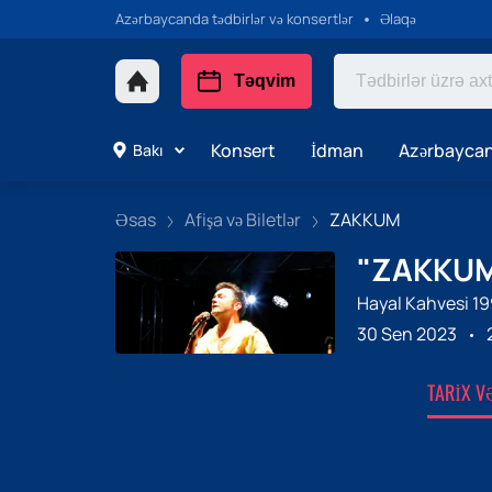
Azərbaycanda tədbirlər və konsertlər
Əlaqə
Təqvim
Konsert
İdman
Azərbaycan
Bakı
Əsas
Afişa və Biletlər
ZAKKUM
"ZAKKUM"
Hayal Kahvesi 1
30 Sen 2023
TARIX V