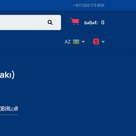
+971 502 173 856
səbət
:
0
$
AZ
$
€
akı)
₽
DBIRLƏR