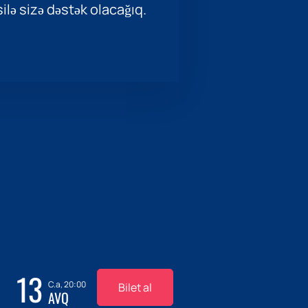
ilə sizə dəstək olacağıq.
13
C.a, 20:00
Bilet al
AVQ