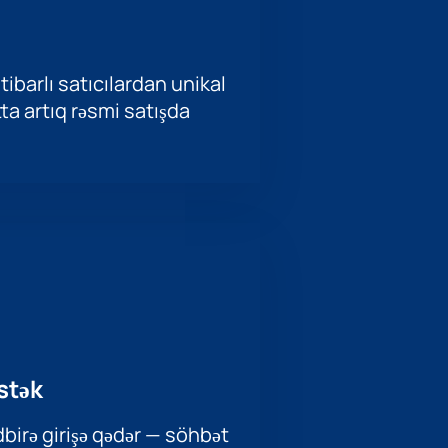
tibarlı satıcılardan unikal
ətta artıq rəsmi satışda
stək
birə girişə qədər — söhbət