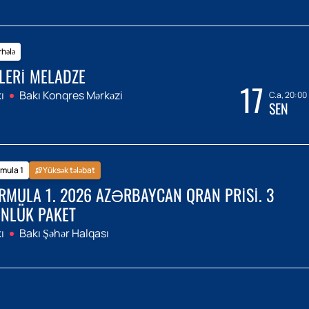
hələ
LERI MELADZE
17
ı
Bakı Konqres Mərkəzi
C.a, 20:00
SEN
mula 1
Yüksək tələbat
RMULA 1. 2026 AZƏRBAYCAN QRAN PRISI. 3
NLÜK PAKET
ı
Bakı Şəhər Halqası