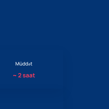
Müddət
~
2 saat