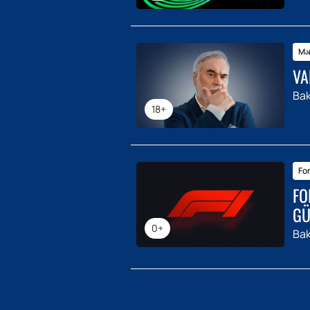
Mər
VA
Bak
18+
For
FO
GÜ
0+
Bak