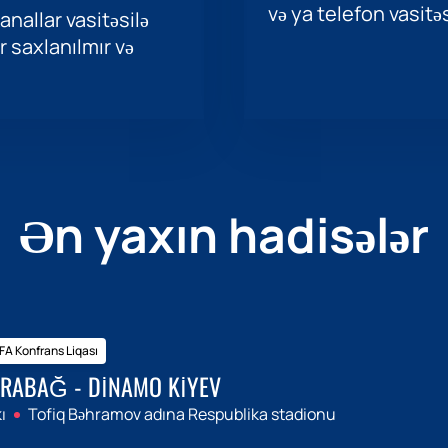
və ya telefon vasitəs
nallar vasitəsilə
r saxlanılmır və
Ən yaxın hadisələr
A Konfrans Liqası
RABAĞ - DINAMO KIYEV
ı
Tofiq Bəhramov adına Respublika stadionu