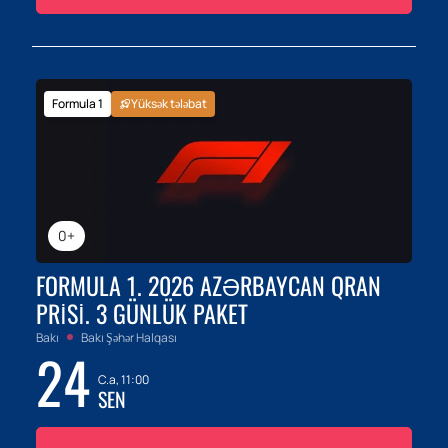
Formula 1
Yüksək tələbat
0+
FORMULA 1. 2026 AZƏRBAYCAN QRAN
PRISI. 3 GÜNLÜK PAKET
Bakı
Bakı Şəhər Halqası
24
C.a, 11:00
SEN