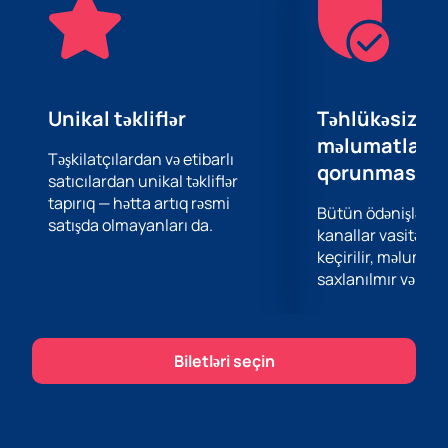
üçün hazırladığı birinci dərəcəli şouya baş çəkərək
özünüzə müsbət enerji və əla əhval-ruhiyyə bəxş edin!
Unikal təkliflər
Təhlükəsiz öd
məlumatların
Təşkilatçılardan və etibarlı
qorunması
satıcılardan unikal təkliflər
tapırıq — hətta artıq rəsmi
Bütün ödənişlər 
satışda olmayanları da.
kanallar vasitəsil
keçirilir, məlumatl
saxlanılmır və təhl
Biletləri seçin