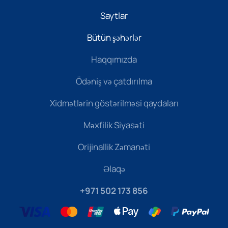
Saytlar
Bütün şəhərlər
Haqqımızda
Ödəniş və çatdırılma
Xidmətlərin göstərilməsi qaydaları
Məxfilik Siyasəti
Orijinallik Zəmanəti
Əlaqə
+971 502 173 856