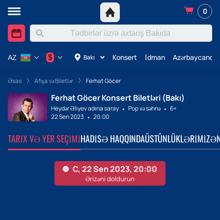
0
Konsert
İdman
Azərbaycanda 
$
Bakı
AZ
Əsas
Afişa və Biletlər
Ferhat Göcer
Ferhat Göcer Konsert Biletləri (Bakı)
Heydər Əliyev adına saray
Pop və səhnə
6+
22 Sen 2023
20:00
TARIX VƏ YER SEÇIMI
HADISƏ HAQQINDA
ÜSTÜNLÜKLƏRIMIZ
ƏN