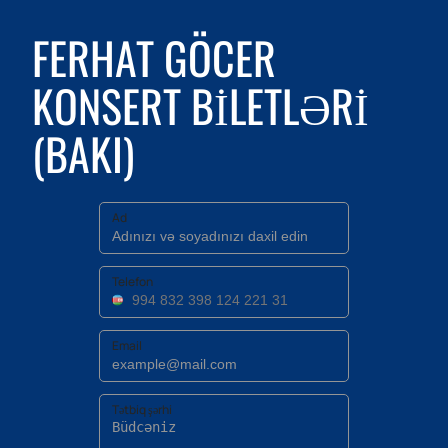
FERHAT GÖCER
KONSERT BILETLƏRI
(BAKI)
Ad
Telefon
Email
Tətbiq şərhi