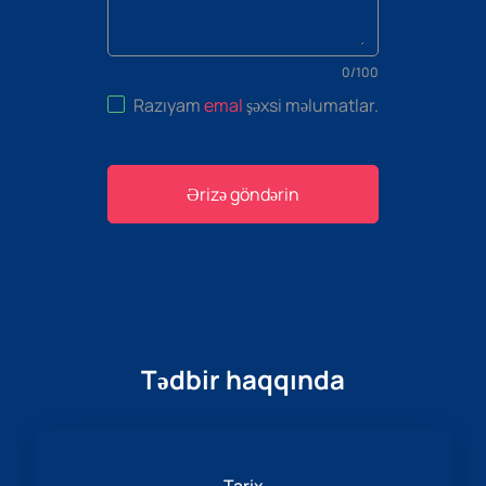
0
/
100
Razıyam
emal
şəxsi məlumatlar
.
Ərizə göndərin
Tədbir haqqında