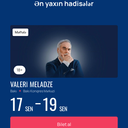
Ən yaxın hadisələr
Mərhələ
18+
VALERI MELADZE
Bakı
Bakı Konqres Mərkəzi
17
19
SEN
SEN
Bilet al