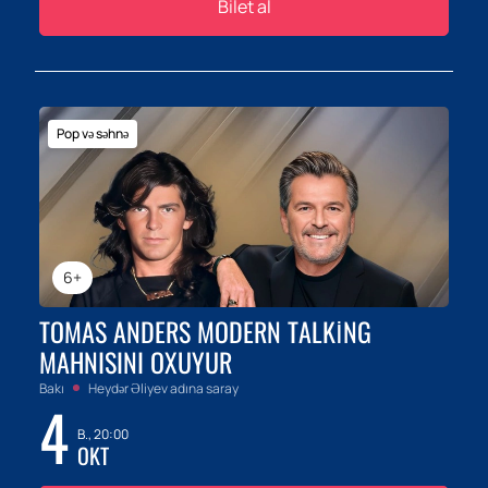
Bilet al
Pop və səhnə
6+
TOMAS ANDERS MODERN TALKING
MAHNISINI OXUYUR
Bakı
Heydər Əliyev adına saray
4
B., 20:00
OKT