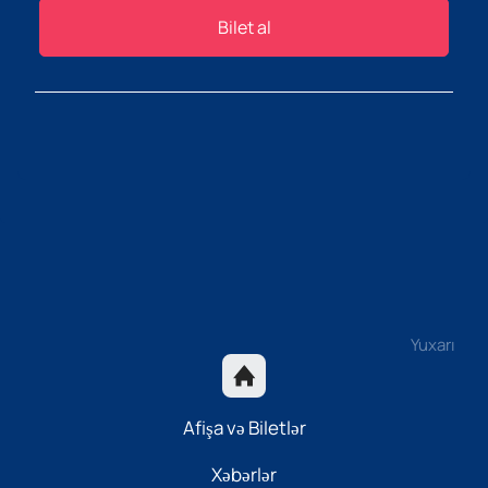
Bilet al
Yuxarı
Afişa və Biletlər
Xəbərlər