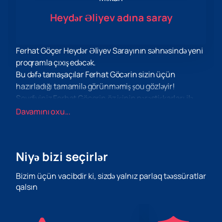
Heydər Əliyev adına saray
Ferhat Göçer Heydər Əliyev Sarayının səhnəsində yeni
proqramla çıxış edəcək.
Bu dəfə tamaşaçılar Ferhat Göcərin sizin üçün
hazırladığı tamamilə görünməmiş şou gözləyir!
Sevdiyiniz Ferhat Göcerin öz işinin pərəstişkarları ilə
bölüşməyə hazır olduğu və sizə çoxlu müsbət
Davamını oxu...
emosiyalar və əla əhval-ruhiyyə bəxş edəcək yeni fikirlər,
ideyalar, təəssüratlarla dinamik, maraqlı proqram tərtib
edilib.
Niyə bizi seçirlər
Gərgin iş qrafikinə baxmayaraq, Ferhat Göçer
yaradıcılıq ilhamı axtarmağa, ailəsi və dostları ilə
Bizim üçün vacibdir ki, sizdə yalnız parlaq təəssüratlar
ünsiyyətə, eləcə də dincəlməyə və hobbilərdən həzz
qalsın
almağa vaxt tapır.
Ferhat Göcərin sizin üçün hazırladığı əsərləri dinləmək
üçün unikal imkanınız var. Sevimli ifaçınızın sizin