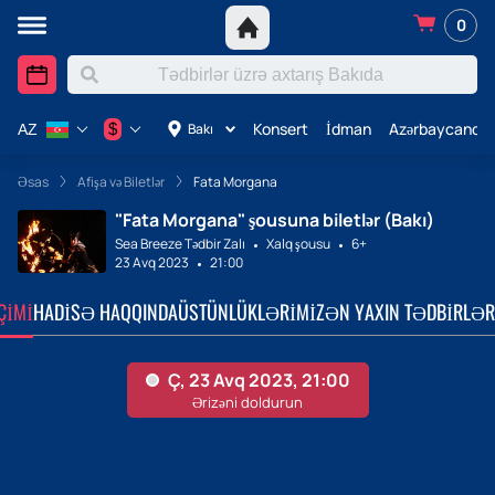
0
Konsert
İdman
Azərbaycanda 
$
Bakı
AZ
Əsas
Afişa və Biletlər
Fata Morgana
"Fata Morgana" şousuna biletlər (Bakı)
Sea Breeze Tədbir Zalı
Xalq şousu
6+
23 Avq 2023
21:00
ÇIMI
HADISƏ HAQQINDA
ÜSTÜNLÜKLƏRIMIZ
ƏN YAXIN TƏDBIRLƏR