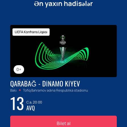
Ən yaxın hadisələr
UEFA Konfrans Liqası
0+
QARABAĞ - DINAMO KIYEV
Bakı
Tofiq Bəhramov adına Respublika stadionu
13
C.a, 20:00
AVQ
Bilet al