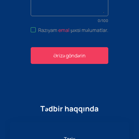
0
/
100
Razıyam
emal
şəxsi məlumatlar
.
Ərizə göndərin
Tədbir haqqında