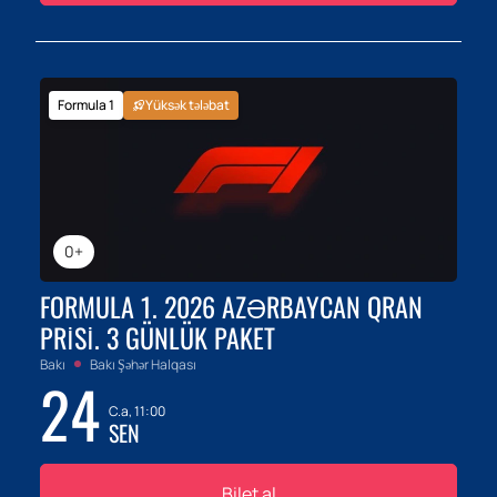
Formula 1
Yüksək tələbat
0+
FORMULA 1. 2026 AZƏRBAYCAN QRAN
PRISI. 3 GÜNLÜK PAKET
Bakı
Bakı Şəhər Halqası
24
C.a, 11:00
SEN
Bilet al