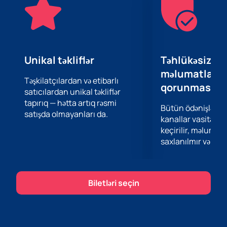
Unikal təkliflər
Təhlükəsiz öd
məlumatların
Təşkilatçılardan və etibarlı
qorunması
satıcılardan unikal təkliflər
tapırıq — hətta artıq rəsmi
Bütün ödənişlər 
satışda olmayanları da.
kanallar vasitəsil
keçirilir, məlumatl
saxlanılmır və təhl
Biletləri seçin