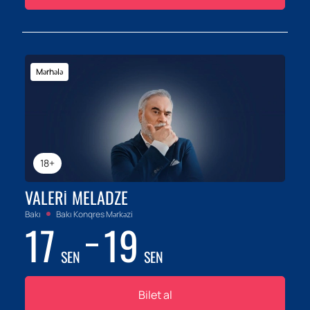
Mərhələ
18+
VALERI MELADZE
Bakı
Bakı Konqres Mərkəzi
17
19
SEN
SEN
Bilet al