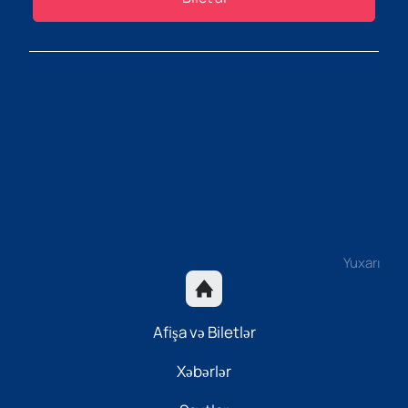
Yuxarı
Afişa və Biletlər
Xəbərlər