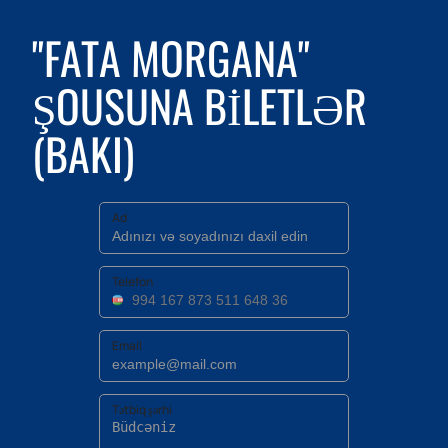
"FATA MORGANA"
ŞOUSUNA BILETLƏR
(BAKI)
Ad
Telefon
Email
Tətbiq şərhi