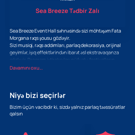
Sea Breeze Tədbir Zalı
Sea Breeze Event Hall səhnəsində sizi möhtəşəm Fata
Morgana rəqs şousu gözləyir.
Sizi musiqi, rəqs addımları, parlaq dekorasiya, orijinal
geyimlər, işıq effektlərindən ibarət əsl ekstravaqanza
gözləyir. Proqram iştirakçıları nüfuzlu festivalların,
müsabiqələrin və rəqs layihələrinin laureatlarıdır. Hər
Davamını oxu...
rəqs tamaşaçının görəcəyi ayrıca bədii obrazdır. Onların
hamısı bir araya gələrək bir maraqlı süjetə çevrilir.
Parlaq emosiyalar üçün hara müraciət edəcəyinizi
Niyə bizi seçirlər
bilmirsiniz? Rəqs şousuna gəlin! Dekorasiyanın
dəyişdirilməsi, geyimlər, rəqqasələrin zərif hərəkətləri, işıq
Bizim üçün vacibdir ki, sizdə yalnız parlaq təəssüratlar
və səs effektləri sizi sevindirəcək!
qalsın