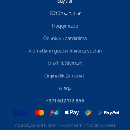
Saytlar
Bütün şəhərlər
Haqqımızda
Ödəniş və çatdırılma
Xidmətlərin göstərilməsi qaydaları
Məxfilik Siyasəti
Orijinallik Zəmanəti
Əlaqə
+971 502 173 856
Azərbaycanda tədbirlər və konsertlər tədbirlərə bilet