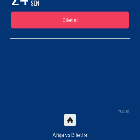
SEN
Bilet al
Yuxarı
Afişa və Biletlər