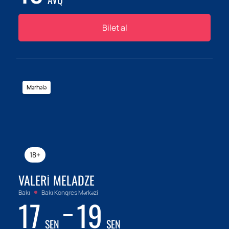
Bilet al
Mərhələ
18+
VALERI MELADZE
Bakı
Bakı Konqres Mərkəzi
17
19
SEN
SEN