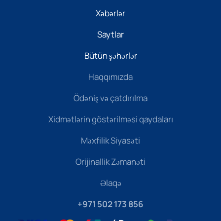
Xəbərlər
Saytlar
Bütün şəhərlər
Haqqımızda
Ödəniş və çatdırılma
Xidmətlərin göstərilməsi qaydaları
Məxfilik Siyasəti
Orijinallik Zəmanəti
Əlaqə
+971 502 173 856