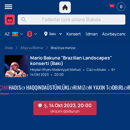
0
Konsert
İdman
Azərbaycanda 
$
Bakı
AZ
Əsas
Afişa və Biletlər
Braziliya mənzər...
Mario Bakuna "Brazilian Landscapes"
konserti (Bakı)
Heydər Əliyev Mədəniyyət Mərkəzi
Caz və blues
6+
14 Okt 2023
20:00
ÇIMI
HADISƏ HAQQINDA
ÜSTÜNLÜKLƏRIMIZ
ƏN YAXIN TƏDBIRLƏR