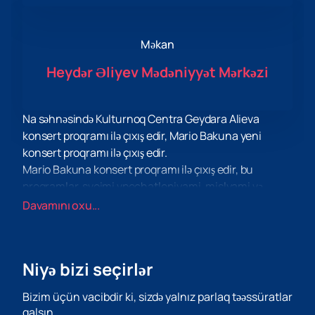
Məkan
Heydər Əliyev Mədəniyyət Mərkəzi
Na səhnəsində Kulturnoq Centra Geydara Alieva
konsert proqramı ilə çıxış edir, Mario Bakuna yeni
konsert proqramı ilə çıxış edir.
Mario Bakuna konsert proqramı ilə çıxış edir, bu
proqramlar, svoimi vpechatleniyami, mislyami və
interesami, və s. s.
Davamını oxu...
S momenta proshloy vstrechi, Mario Bakuna perejil
nemalo sobytyy, kitorыmi on gotov podelitysya s vami
v svoem tvorçestve. Несмотря на плотный график
Niyə bizi seçirlər
выступлении və творческую работу у него всегда
достаточно времени üçün своих близких, və
Bizim üçün vacibdir ki, sizdə yalnız parlaq təəssüratlar
любимых любимых хобби və увлечений, из которых
qalsın