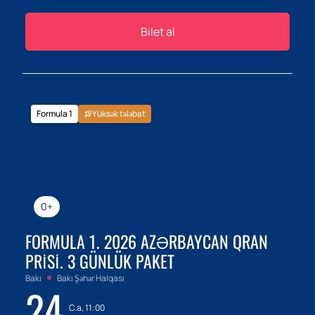
Bilet al
Formula 1
Yüksək tələbat
0+
FORMULA 1. 2026 AZƏRBAYCAN QRAN
PRISI. 3 GÜNLÜK PAKET
Bakı
Bakı Şəhər Halqası
24
C.a, 11:00