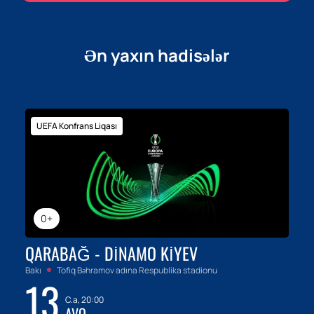
Ən yaxın hadisələr
UEFA Konfrans Liqası
0+
QARABAĞ - DINAMO KIYEV
Bakı
Tofiq Bəhramov adına Respublika stadionu
13
C.a, 20:00
AVQ