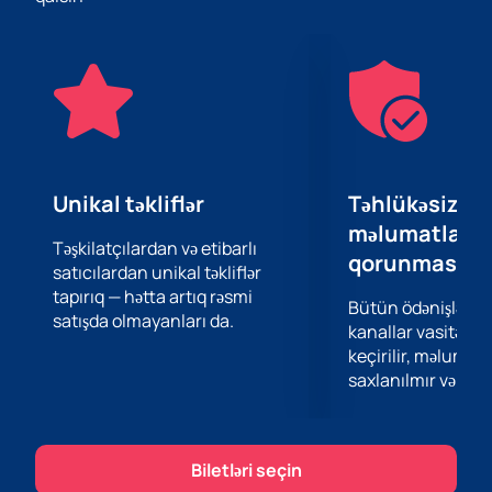
on cherpaet вдохновение.
Mario Bakuna ilə birlikdə şou göstərin!
Unikal təkliflər
Təhlükəsiz öd
məlumatların
Təşkilatçılardan və etibarlı
qorunması
satıcılardan unikal təkliflər
tapırıq — hətta artıq rəsmi
Bütün ödənişlər 
satışda olmayanları da.
kanallar vasitəsil
keçirilir, məlumatl
saxlanılmır və təhl
Biletləri seçin