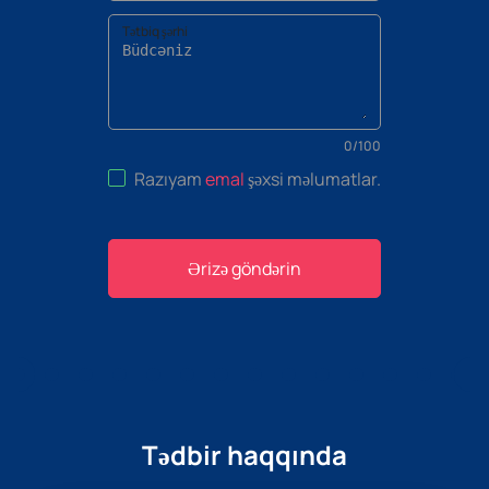
Tətbiq şərhi
0
/
100
Razıyam
emal
şəxsi məlumatlar
.
Ərizə göndərin
Tədbir haqqında