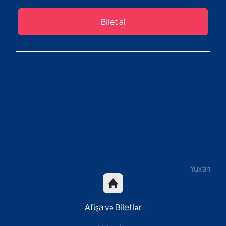
Bilet al
Yuxarı
Afişa və Biletlər