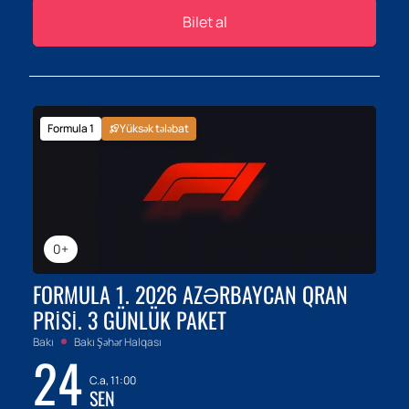
Bilet al
Formula 1
Yüksək tələbat
0+
FORMULA 1. 2026 AZƏRBAYCAN QRAN
PRISI. 3 GÜNLÜK PAKET
Bakı
Bakı Şəhər Halqası
24
C.a, 11:00
SEN