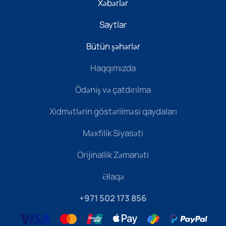
Xəbərlər
Saytlar
Bütün şəhərlər
Haqqımızda
Ödəniş və çatdırılma
Xidmətlərin göstərilməsi qaydaları
Məxfilik Siyasəti
Orijinallik Zəmanəti
Əlaqə
+971 502 173 856