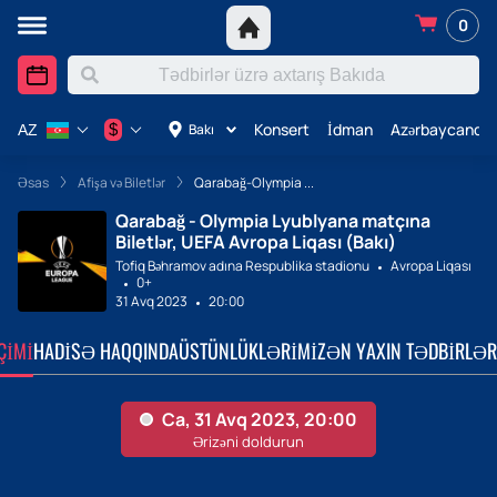
0
Konsert
İdman
Azərbaycanda 
$
Bakı
AZ
Əsas
Afişa və Biletlər
Qarabağ-Olympia ...
Qarabağ - Olympia Lyublyana matçına
Biletlər, UEFA Avropa Liqası (Bakı)
Tofiq Bəhramov adına Respublika stadionu
Avropa Liqası
0+
31 Avq 2023
20:00
ÇIMI
HADISƏ HAQQINDA
ÜSTÜNLÜKLƏRIMIZ
ƏN YAXIN TƏDBIRLƏR