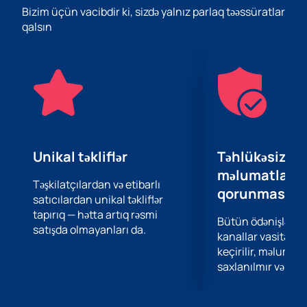
yaxşı futbolunu nümayiş etdirməyə və klublarını dünya
Bizim üçün vacibdir ki, sizdə yalnız parlaq təəssüratlar
səhnəsində layiqincə təmsil etməyə çalışır.
qalsın
Bu hadisə üçün biletlər artıq veb saytımızda əldə edilə
bilər. Bu futbol qarşıdurmasının şahidi olmaq, minlərlə
həmfikir insanın iştirakı ilə yarış atmosferindən zövq
almaq üçün unikal bir fürsət verilir.
Futbol tarixinin bir hissəsi olmaq şansını qaçırmayın!
"Qarabağ" - "Olympia Lyublyana" matçına biletləri indi
alın və müsbət emosiyalar və unudulmaz təəssüratlar
əldə edin.
Unikal təkliflər
Təhlükəsiz öd
məlumatların
Təşkilatçılardan və etibarlı
qorunması
satıcılardan unikal təkliflər
tapırıq — hətta artıq rəsmi
Bütün ödənişlər 
satışda olmayanları da.
kanallar vasitəsil
keçirilir, məlumatl
saxlanılmır və təhl