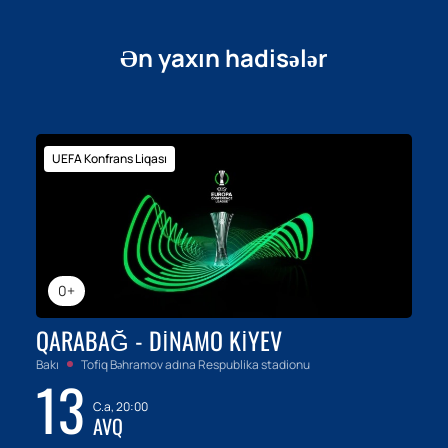
Ən yaxın hadisələr
UEFA Konfrans Liqası
0+
QARABAĞ - DINAMO KIYEV
Bakı
Tofiq Bəhramov adına Respublika stadionu
13
C.a, 20:00
AVQ