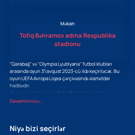
Məkan
Tofiq Bəhramov adına Respublika
stadionu
"Qarabağ" və "Olympia Lyublyana" futbol klubları
arasında oyun 31 avqust 2023-cü ildə keçiriləcək. Bu
oyun UEFA Avropa Liqası çərçivəsində əlamətdar
hadisədir.
Bu qarşıdurmanın yeri Tofiq Bəhramov adına
Respublika stadionu olacaq. Bu tarixi Arena uzun
Davamını oxu...
müddətdir ki, əsl yüksək səviyyəli futbol duelini görmək
istəyən çoxlu azarkeşlər üçün görüş yeri kimi xidmət
edir. Bu hadisə möhtəşəm və emosional cəhətdən
Niyə bizi seçirlər
doymuş olacağını vəd edir, çünki hər iki komanda ən