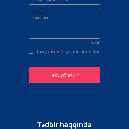
Tətbiq şərhi
0
/
100
Razıyam
emal
şəxsi məlumatlar
.
Ərizə göndərin
Tədbir haqqında