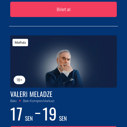
Bilet al
Mərhələ
18+
VALERI MELADZE
Bakı
Bakı Konqres Mərkəzi
17
19
SEN
SEN