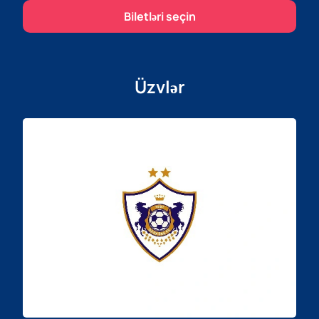
Biletləri seçin
Üzvlər