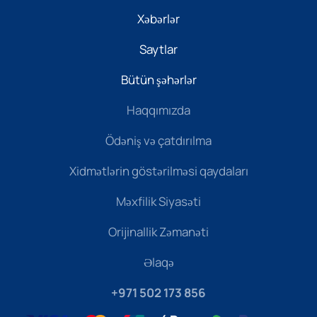
Xəbərlər
Saytlar
Bütün şəhərlər
Haqqımızda
Ödəniş və çatdırılma
Xidmətlərin göstərilməsi qaydaları
Məxfilik Siyasəti
Orijinallik Zəmanəti
Əlaqə
+971 502 173 856