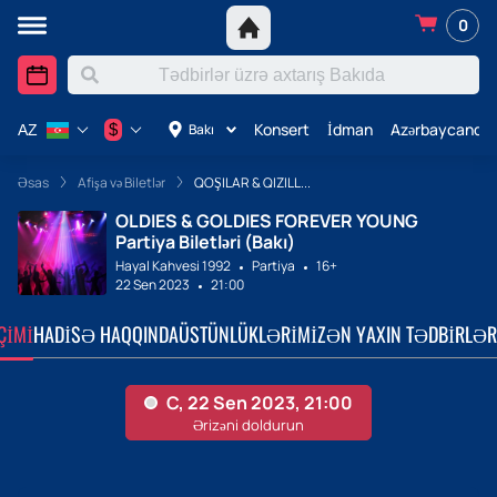
0
Konsert
İdman
Azərbaycanda 
$
Bakı
AZ
Əsas
Afişa və Biletlər
QOŞILAR & QIZILL...
OLDIES & GOLDIES FOREVER YOUNG
Partiya Biletləri (Bakı)
Hayal Kahvesi 1992
Partiya
16+
22 Sen 2023
21:00
ÇIMI
HADISƏ HAQQINDA
ÜSTÜNLÜKLƏRIMIZ
ƏN YAXIN TƏDBIRLƏR