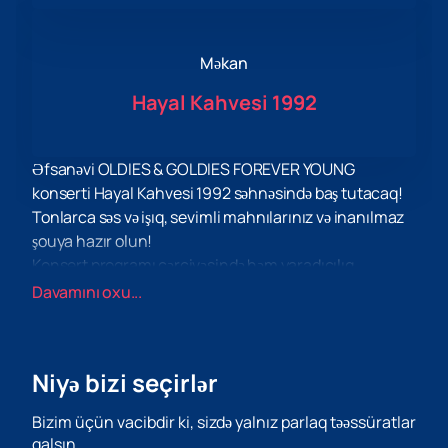
Məkan
Hayal Kahvesi 1992
Əfsanəvi OLDIES & GOLDIES FOREVER YOUNG
konserti Hayal Kahvesi 1992 səhnəsində baş tutacaq!
Tonlarca səs və işıq, sevimli mahnılarınız və inanılmaz
şouya hazır olun!
Konsert proqramı çərçivəsində həm yaradıcılıq
həvəskarlarının yaxşı tanıdığı hitlər, həm də bu
Davamını oxu...
yaxınlarda yazılmış ən son bəstələr səslənəcək. Konsert
son alboma dəstək olaraq keçiriləcək.
Hayal Kahvesi 1992 səhnəsində siz super yüksək
Niyə bizi seçirlər
keyfiyyətli səs, möhtəşəm işıq və lazer müşayiəti və
əlbəttə ki, OLDIES & GOLDIES FOREVER YOUNG-un
Bizim üçün vacibdir ki, sizdə yalnız parlaq təəssüratlar
cazibəsini tapacaqsınız.
qalsın