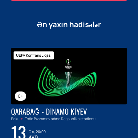
Ən yaxın hadisələr
UEFA Konfrans Liqası
0+
QARABAĞ - DINAMO KIYEV
Bakı
Tofiq Bəhramov adına Respublika stadionu
13
C.a, 20:00
AVQ