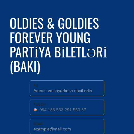
OLDIES & GOLDIES
FOREVER YOUNG
PARTIYA BILETLƏRI
(BAKI)
Ad
Telefon
Email