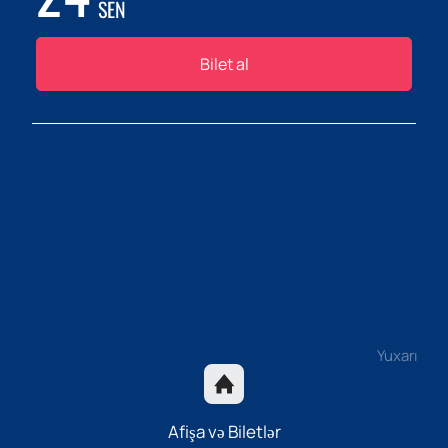
SEN
Bilet al
Yuxarı
Afişa və Biletlər