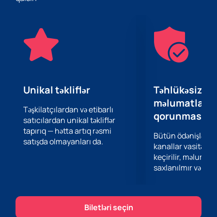
Səhnənin arxasındakı böyük ekranlar onun üzərində
baş verən hər şeyi ətraflı şəkildə görməyə kömək edəcək.
Unikal təkliflər
Təhlükəsiz öd
məlumatların
Təşkilatçılardan və etibarlı
qorunması
satıcılardan unikal təkliflər
tapırıq — hətta artıq rəsmi
Bütün ödənişlər 
satışda olmayanları da.
kanallar vasitəsil
keçirilir, məlumatl
saxlanılmır və təhl
Biletləri seçin