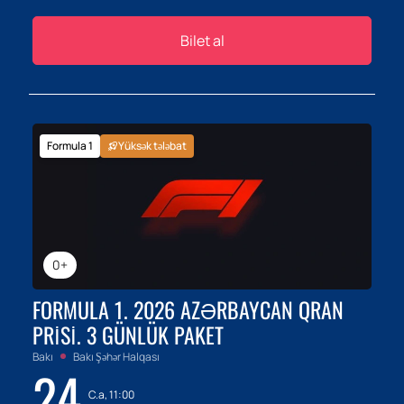
Bilet al
Formula 1
Yüksək tələbat
0+
FORMULA 1. 2026 AZƏRBAYCAN QRAN
PRISI. 3 GÜNLÜK PAKET
Bakı
Bakı Şəhər Halqası
24
C.a, 11:00