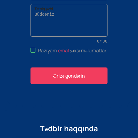
Tətbiq şərhi
0
/
100
Razıyam
emal
şəxsi məlumatlar
.
Ərizə göndərin
Tədbir haqqında