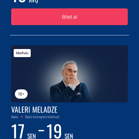
Bilet al
Mərhələ
18+
VALERI MELADZE
Bakı
Bakı Konqres Mərkəzi
17
19
SEN
SEN