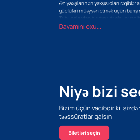
Ən yaxşıların ən yaxşısı olan rəqibl
güclüləri müəyyən etmək üçün barış
Tribunalardan bir dənə də olsun vacib 
“Dalğa Arena”da baş verən hər şeyin iş
Davamını oxu...
idmançılara məqsədlərinə çatmaq üçün
hazırlığı və peşəkarlığından az önəmli 
Niyə bizi se
Bizim üçün vacibdir ki, sizdə
təəssüratlar qalsın
Biletləri seçin