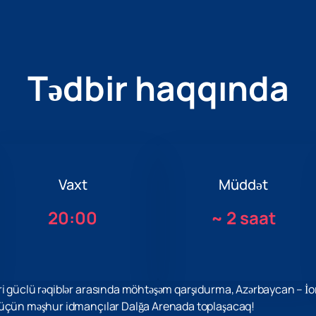
Tədbir haqqında
Vaxt
Müddət
20:00
~
2 saat
i güclü rəqiblər arasında möhtəşəm qarşıdurma, Azərbaycan – İor
 üçün məşhur idmançılar Dalğa Arenada toplaşacaq!