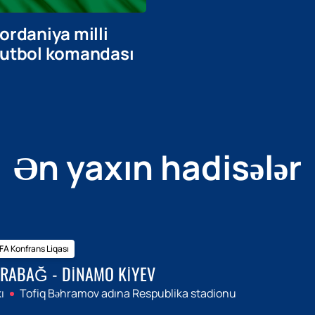
İordaniya milli
futbol komandası
Ən yaxın hadisələr
A Konfrans Liqası
RABAĞ - DINAMO KIYEV
ı
Tofiq Bəhramov adına Respublika stadionu