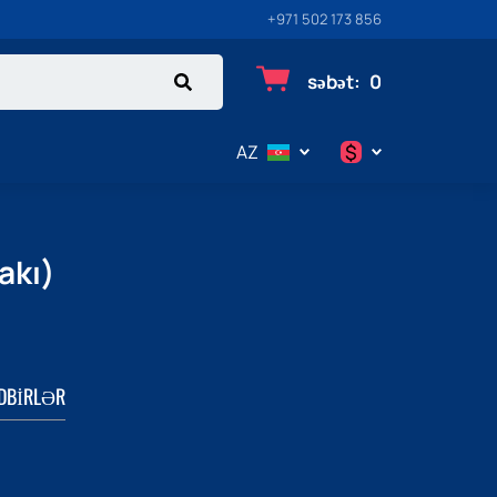
+971 502 173 856
səbət
:
0
$
AZ
$
€
akı)
₽
DBIRLƏR