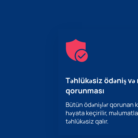
Təhlükəsiz ödəniş və
qorunması
Bütün ödənişlər qorunan ka
həyata keçirilir, məlumatla
təhlükəsiz qalır.