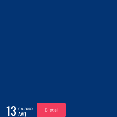
13
C.a, 20:00
Bilet al
AVQ