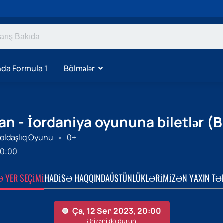
da Formula 1
Bölmələr
n - İordaniya oyununa biletlər (B
oldaşlıq Oyunu
0+
0:00
Ə YER SEÇIMI
HADISƏ HAQQINDA
ÜSTÜNLÜKLƏRIMIZ
ƏN YAXIN TƏ