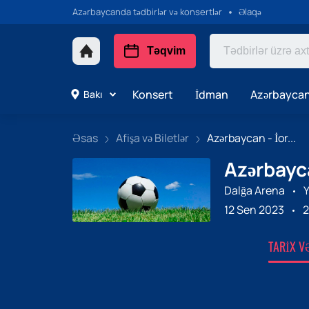
Azərbaycanda tədbirlər və konsertlər
Əlaqə
Təqvim
Konsert
İdman
Azərbaycan
Bakı
Əsas
Afişa və Biletlər
Azərbaycan - İor...
Azərbayca
Dalğa Arena
Y
12 Sen 2023
2
TARIX V