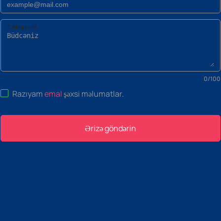
Tətbiq şərhi
0
/
100
Razıyam
emal
şəxsi məlumatlar
.
Ərizə göndərin