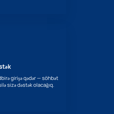
stək
birə girişə qədər — söhbət
ilə sizə dəstək olacağıq.