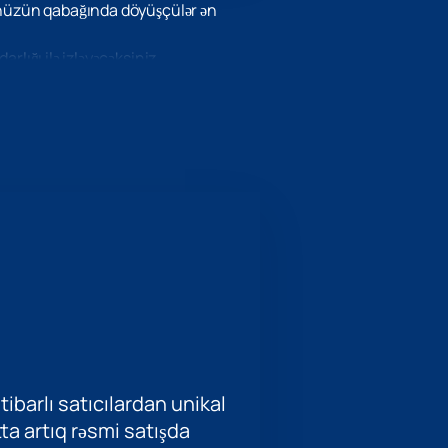
zünüzün qabağında döyüşçülər ən
lığı ilə izləyəcəksiniz.
rınız və tribunalardakı dəstəyiniz
vgisi və dəstəyi onlar üçün öz
tibarlı satıcılardan unikal
ətta artıq rəsmi satışda