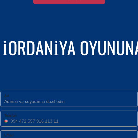
 İORDANIYA OYUNUN
Ad
Telefon
Email