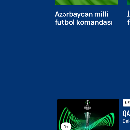
Azərbaycan milli
futbol komandası
UEF
QA
Bak
0+