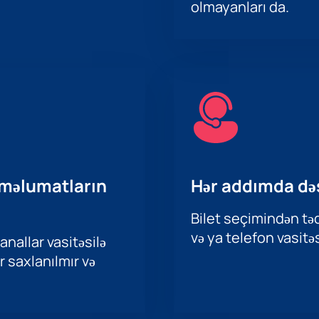
olmayanları da.
 məlumatların
Hər addımda də
Bilet seçimindən təd
və ya telefon vasitəs
nallar vasitəsilə
r saxlanılmır və