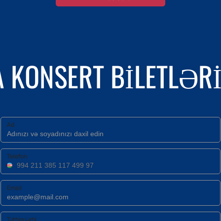
 KONSERT BILETLƏRI 
Ad
Telefon
Email
Tətbiq şərhi