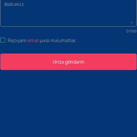
0
/
100
Razıyam
emal
şəxsi məlumatlar
.
Ərizə göndərin