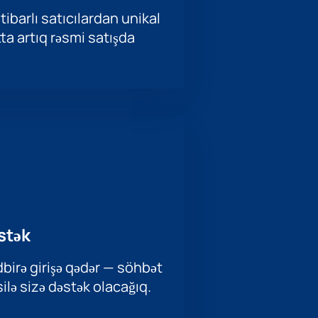
tibarlı satıcılardan unikal
ətta artıq rəsmi satışda
stək
birə girişə qədər — söhbət
ilə sizə dəstək olacağıq.