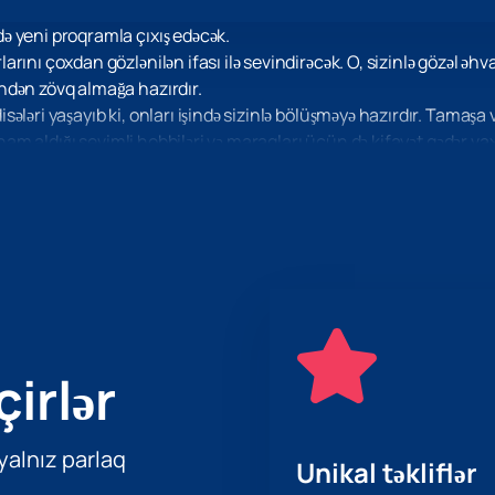
 yeni proqramla çıxış edəcək.
ını çoxdan gözlənilən ifası ilə sevindirəcək. O, sizinlə gözəl əhv
ndən zövq almağa hazırdır.
əri yaşayıb ki, onları işində sizinlə bölüşməyə hazırdır. Tamaşa və
lham aldığı sevimli hobbiləri və maraqları üçün də kifayət qədər vaxt
ou ilə sevindirin! Müsbət emosiyaların yüklənməsi və uzun müddət 
çirlər
 yalnız parlaq
Unikal təkliflər