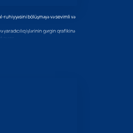
al-ruhiyyəsini bölüşməyə və sevimli və
 yaradıcılıq işlərinin gərgin qrafikinə
 ayırır.
yüksək əhval-ruhiyyə təmin edilir!