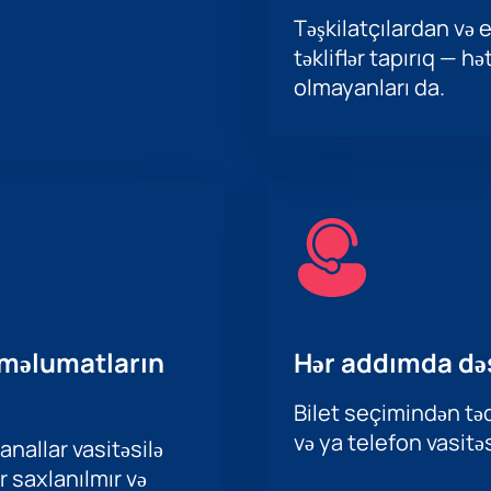
Təşkilatçılardan və e
təkliflər tapırıq — h
olmayanları da.
 məlumatların
Hər addımda də
Bilet seçimindən təd
və ya telefon vasitəs
nallar vasitəsilə
r saxlanılmır və