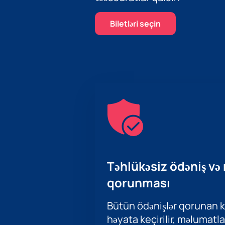
Biletləri seçin
Təhlükəsiz ödəniş və
qorunması
Bütün ödənişlər qorunan ka
həyata keçirilir, məlumatla