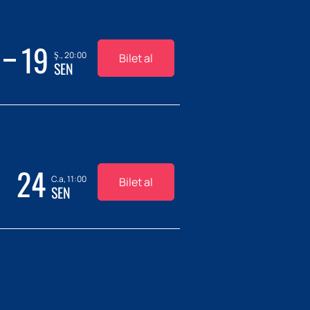
19
Ş., 20:00
Bilet al
SEN
24
C.a, 11:00
Bilet al
SEN