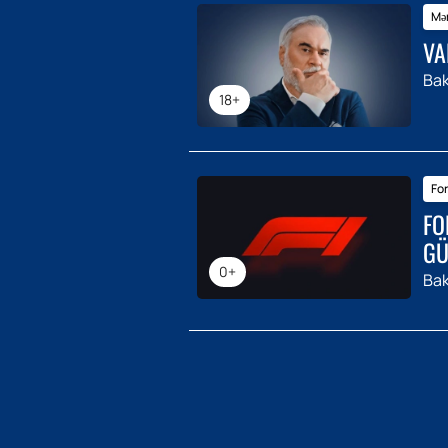
Mər
VA
Bak
18+
For
FO
GÜ
0+
Bak