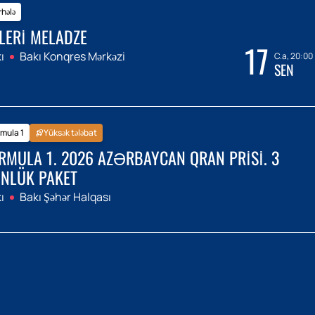
hələ
LERI MELADZE
17
ı
Bakı Konqres Mərkəzi
C.a, 20:00
SEN
mula 1
Yüksək tələbat
RMULA 1. 2026 AZƏRBAYCAN QRAN PRISI. 3
NLÜK PAKET
ı
Bakı Şəhər Halqası