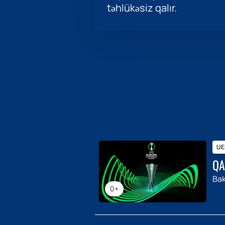
təhlükəsiz qalır.
UEF
QA
Bak
0+