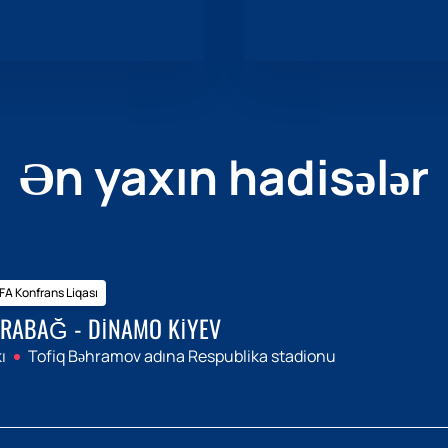
Ən yaxın hadisələr
A Konfrans Liqası
RABAĞ - DINAMO KIYEV
ı
Tofiq Bəhramov adına Respublika stadionu