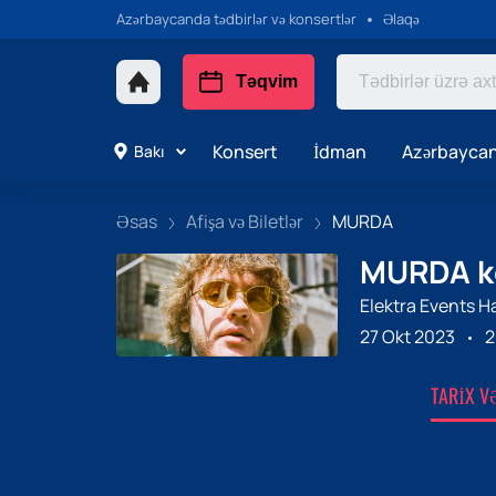
Azərbaycanda tədbirlər və konsertlər
Əlaqə
Təqvim
Konsert
İdman
Azərbaycan
Bakı
Əsas
Afişa və Biletlər
MURDA
MURDA kon
Elektra Events Ha
27 Okt 2023
2
TARIX V