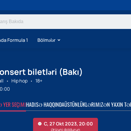
da Formula 1
Bölmələr
sert biletləri (Bakı)
ll
Hip hop
18+
0:00
Ə YER SEÇIMI
HADISƏ HAQQINDA
ÜSTÜNLÜKLƏRIMIZ
ƏN YAXIN TƏ