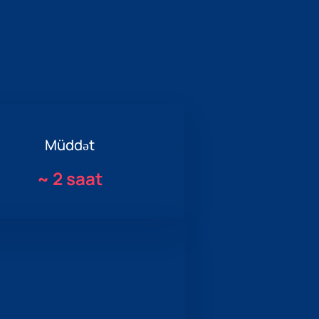
Müddət
~
2 saat