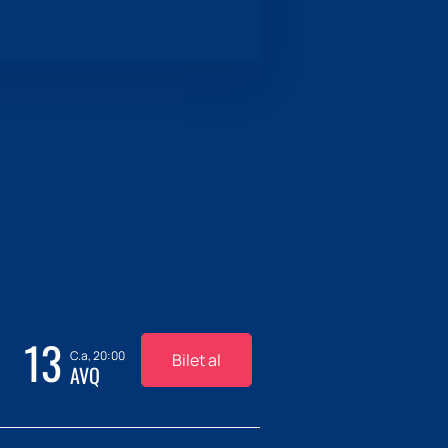
13
C.a, 20:00
Bilet al
AVQ