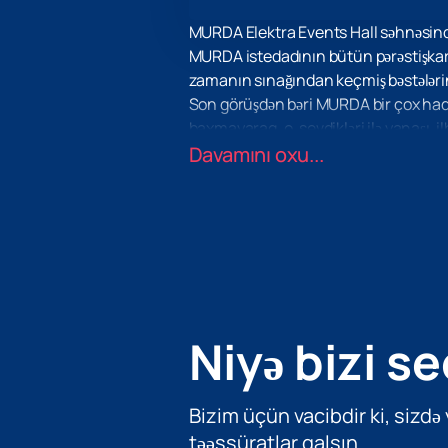
MURDA Elektra Events Hall səhnəsində
MURDA istedadının bütün pərəstişkarlar
zamanın sınağından keçmiş bəstələri
Son görüşdən bəri MURDA bir çox hadisəl
baxmayaraq, o, sevdikləri ilə yanaşı, i
Tələsin və özünüzü birinci dərəcəli ş
Davamını oxu...
Niyə bizi se
Bizim üçün vacibdir ki, sizdə
təəssüratlar qalsın