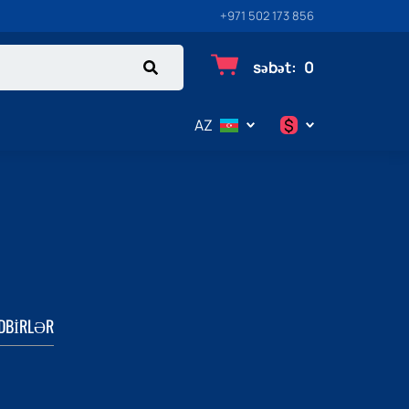
+971 502 173 856
səbət
:
0
$
AZ
$
€
₽
DBIRLƏR