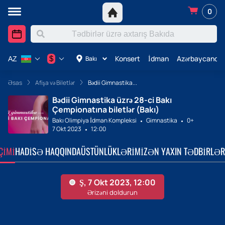
0
Konsert
İdman
Azərbaycanda 
$
Bakı
AZ
Əsas
Afişa və Biletlər
Bədii Gimnastika...
Bədii Gimnastika üzrə 28-ci Bakı
Çempionatına biletlər (Bakı)
Bakı Olimpiya İdman Kompleksi
Gimnastika
0+
7 Okt 2023
12:00
ÇIMI
HADISƏ HAQQINDA
ÜSTÜNLÜKLƏRIMIZ
ƏN YAXIN TƏDBIRLƏR