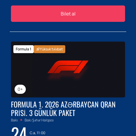
Bilet al
Formula 1
Yüksək tələbat
0+
FORMULA 1. 2026 AZƏRBAYCAN QRAN
PRISI. 3 GÜNLÜK PAKET
Bakı
Bakı Şəhər Halqası
24
C.a, 11:00