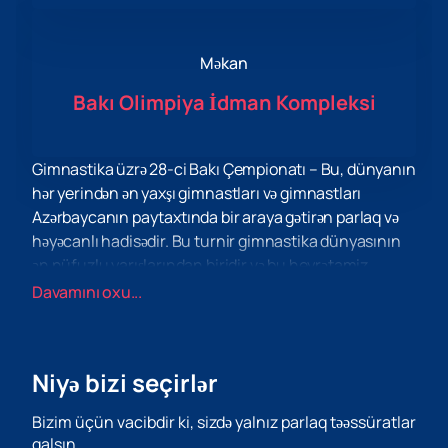
Məkan
Bakı Olimpiya İdman Kompleksi
Gimnastika üzrə 28-ci Bakı Çempionatı – Bu, dünyanın
hər yerindən ən yaxşı gimnastları və gimnastları
Azərbaycanın paytaxtında bir araya gətirən parlaq və
həyəcanlı hadisədir. Bu turnir gimnastika dünyasının
ən nüfuzlu yarışlarından biridir və bu heyrətamiz
idman növünün çoxlu tamaşaçı və həvəskarlarını cəlb
Davamını oxu...
edir.
Bakı çempionatı yüksək peşəkar səviyyədə keçirilir və
iştirakçılara gimnastika xalçasında misilsiz bacarıq,
Niyə bizi seçirlər
zəriflik və xarizma nümayiş etdirmək imkanı verir.
Yarışlarda uşaqlardan tutmuş təcrübəli idmançılara
Bizim üçün vacibdir ki, sizdə yalnız parlaq təəssüratlar
qədər müxtəlif yaş kateqoriyalarından olan gimnastlar
qalsın