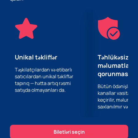
və qadın gimnastlar iştirak edir.
28-ci Bakı Çempionatı dünyanın müxtəlif yerlərindən
olan iştirakçıları qarşılayır və bu yarışı müxtəliflik və
mədəniyyət mübadiləsinin əsl bayramına çevirir.
Qonaqlar və iştirakçılar nəinki yüksək idman
bacarığından həzz ala, həm də zəngin Azərbaycan
mədəniyyətinə və qonaqpərvərliyinə qərq ola bilərlər.
Bu çempionat həm də gimnastların Olimpiada və
Unikal təkliflər
Təhlükəsiz öd
Dünya Çempionatları kimi böyük beynəlxalq
məlumatların
yarışlardan əvvəl öz potensiallarını və hazırlıqlarını
Təşkilatçılardan və etibarlı
qorunması
satıcılardan unikal təkliflər
nümayiş etdirmək üçün əla platforma rolunu oynayır.
tapırıq — hətta artıq rəsmi
Hər bir iştirakçı ən yüksək nəticələr əldə etməyə və
Bütün ödənişlər 
satışda olmayanları da.
gimnastika dünyasında tanınmağa çalışır.
kanallar vasitəsil
keçirilir, məlumatl
saxlanılmır və təhl
Biletləri seçin