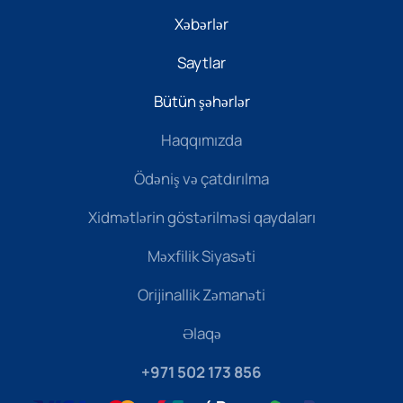
Xəbərlər
Saytlar
Bütün şəhərlər
Haqqımızda
Ödəniş və çatdırılma
Xidmətlərin göstərilməsi qaydaları
Məxfilik Siyasəti
Orijinallik Zəmanəti
Əlaqə
+971 502 173 856