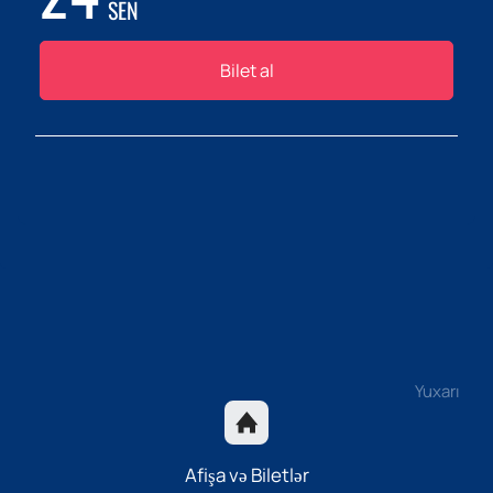
SEN
Bilet al
Yuxarı
Afişa və Biletlər