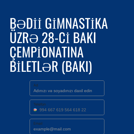
BƏDII GIMNASTIKA
ÜZRƏ 28-CI BAKI
ÇEMPIONATINA
BILETLƏR (BAKI)
Ad
Telefon
Email