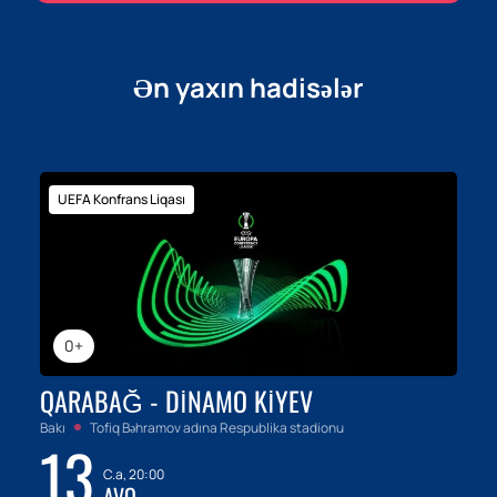
Ən yaxın hadisələr
UEFA Konfrans Liqası
0+
QARABAĞ - DINAMO KIYEV
Bakı
Tofiq Bəhramov adına Respublika stadionu
13
C.a, 20:00
AVQ