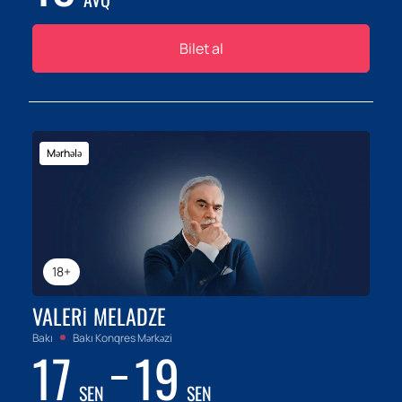
Bilet al
Mərhələ
18+
VALERI MELADZE
Bakı
Bakı Konqres Mərkəzi
17
19
SEN
SEN