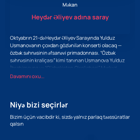
Məkan
Heydər Əliyev adına saray
Oktyabrın 21-də Heydər Əliyev Sarayında Yulduz
Usmanovanın çoxdan gözlənilən konserti olacaq —
özbək səhnəsinin əfsanəvi primadonnası. “Özbək
səhnəsinin kraliçası” kimi tanınan Usmanova Yulduz
İbrahimovna və “O’zbekiston Qirolichasi” Mərkəzi
Asiyanın musiqi sənayesinin ən görkəmli və nüfuzlu
Davamını oxu...
simalarından biridir. O, təkcə müğənni deyil, həm də
bəstəkar, bəstəkar və prodüserdir. Ulduz Usmanova
karyerası ərzində Özbəkistan, Qazaxıstan və
Niyə bizi seçirlər
Tacikistanın xalq artisti, həmçinin Türkmənistanın
əməkdar artisti kimi bir çox fəxri adlar alıb.
Bizim üçün vacibdir ki, sizdə yalnız parlaq təəssüratlar
Heydər Əliyev Sarayındakı konsert onun
qalsın
yaradıcılığının bütün pərəstişkarları üçün unudulmaz
hadisə olacağını vəd edir. Axşam proqramında həm yeni