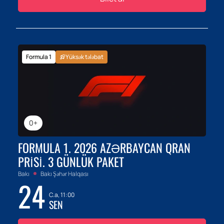
Formula 1
Yüksək tələbat
0+
FORMULA 1. 2026 AZƏRBAYCAN QRAN
PRISI. 3 GÜNLÜK PAKET
Bakı
Bakı Şəhər Halqası
24
C.a, 11:00
SEN