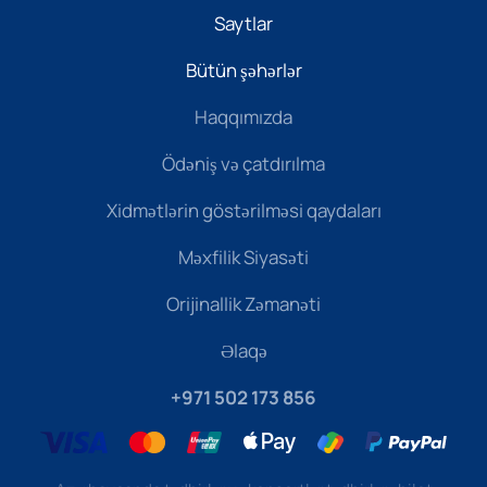
Saytlar
Bütün şəhərlər
Haqqımızda
Ödəniş və çatdırılma
Xidmətlərin göstərilməsi qaydaları
Məxfilik Siyasəti
Orijinallik Zəmanəti
Əlaqə
+971 502 173 856