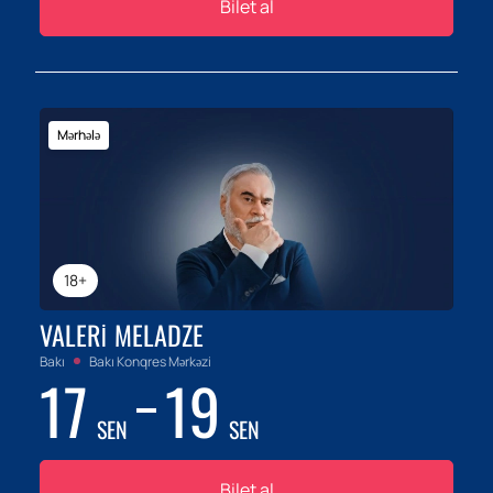
Bilet al
Mərhələ
18+
VALERI MELADZE
Bakı
Bakı Konqres Mərkəzi
17
19
SEN
SEN
Bilet al