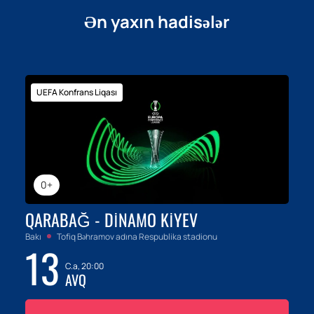
Ən yaxın hadisələr
UEFA Konfrans Liqası
0+
QARABAĞ - DINAMO KIYEV
Bakı
Tofiq Bəhramov adına Respublika stadionu
13
C.a, 20:00
AVQ