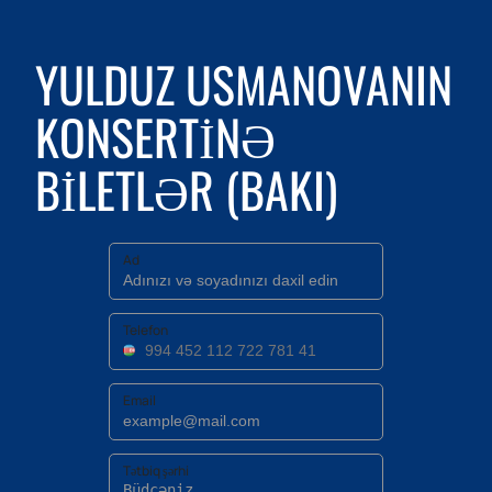
YULDUZ USMANOVANIN
KONSERTINƏ
BILETLƏR (BAKI)
Ad
Telefon
Email
Tətbiq şərhi