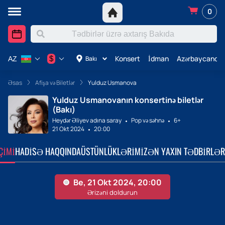
0
Konsert
İdman
Azərbaycanda 
$
Bakı
AZ
Əsas
Afişa və Biletlər
Yulduz Usmanova
Yulduz Usmanovanın konsertinə biletlər
(Bakı)
Heydər Əliyev adına saray
Pop və səhnə
6+
21 Okt 2024
20:00
ÇIMI
HADISƏ HAQQINDA
ÜSTÜNLÜKLƏRIMIZ
ƏN YAXIN TƏDBIRLƏR