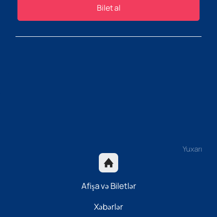
Bilet al
Yuxarı
Afişa və Biletlər
Xəbərlər