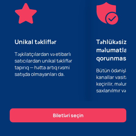
bəstələr, həm də uzun müddətdir özbək musiqisinin
klassiklərinə çevrilmiş sevimli hitləri səslənəcək. Bu, bu
böyüklükdə ulduzun canlı performansını görmək və
onun inanılmaz enerjisindən və istedadından həzz
almaq üçün unikal imkandır.
Bu musiqi bayramının bir hissəsi olmaq şansını
Unikal təkliflər
Təhlükəsiz öd
qaçırmayın. Saytımızda indi
bilet ala bilərsiniz
. Gecəyə
məlumatların
gecikməyin, çünki yerlərin sayı məhduddur. Yulduz
Təşkilatçılardan və etibarlı
qorunması
satıcılardan unikal təkliflər
Usmanovanın konserti — Bu, qaçıra bilməyəcəyiniz bir
tapırıq — hətta artıq rəsmi
tədbirdir!
Bütün ödənişlər 
satışda olmayanları da.
Saytımızdan biletləri almağa tələsin və özünüzə və
kanallar vasitəsil
yaxınlarınıza böyük sənətkarın əhatəsində unudulmaz
keçirilir, məlumatl
bir axşam yaşatın. Heydər Əliyev Sarayında Yulduz
saxlanılmır və təhl
Usmanova ilə görüş payızın əlamətdar hadisəsi olacaq
və unudulmaz təəssürat buraxacaq.
Biletləri seçin