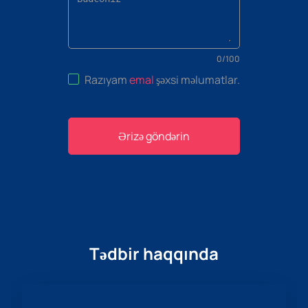
0
/
100
Razıyam
emal
şəxsi məlumatlar
.
Ərizə göndərin
Tədbir haqqında