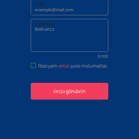
Email
Tətbiq şərhi
0
/
100
Razıyam
emal
şəxsi məlumatlar
.
Ərizə göndərin