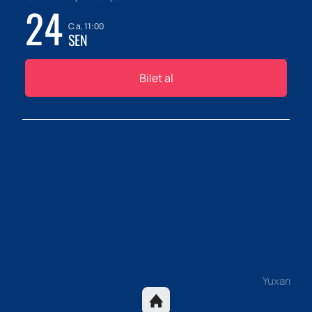
24
C.a, 11:00
SEN
Bilet al
Yuxarı