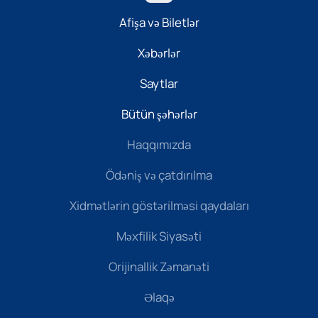
Afişa və Biletlər
Xəbərlər
Saytlar
Bütün şəhərlər
Haqqımızda
Ödəniş və çatdırılma
Xidmətlərin göstərilməsi qaydaları
Məxfilik Siyasəti
Orijinallik Zəmanəti
Əlaqə