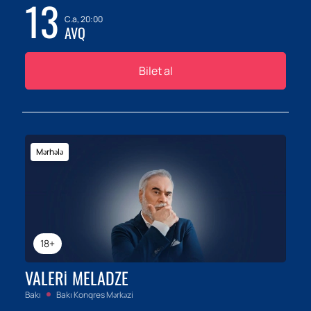
13
C.a, 20:00
AVQ
Bilet al
Mərhələ
18+
VALERI MELADZE
Bakı
Bakı Konqres Mərkəzi