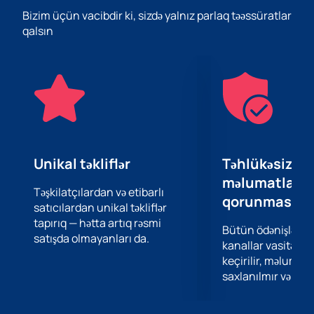
estrada kompozisiyaları, həmçinin dünya hitlərinə
Bizim üçün vacibdir ki, sizdə yalnız parlaq təəssüratlar
çevrilmiş məşhur filmlərin melodiyaları, caz və blüz
qalsın
improvizasiyası və daha çox şey daxildir.
Orkestr tez-tez müxtəlif səviyyəli musiqi
festivallarında iştirak edir və çoxsaylı mükafatlar
laureatıdır, həmçinin mütəmadi olaraq Filarmoniya
konsertlərində iştirak edərək bütün klassik həvəskarları
yeni konsert proqramları ilə sevindirir.
Saytımızda siz "Harri Potter və Tynda musiqisinin
sehrbazları" konsertinə biletlər əldə edə bilərsiniz. və
Unikal təkliflər
Təhlükəsiz öd
sevimli melodiyalarınızın sədaları altında heyrətamiz
məlumatların
musiqi axşamı keçirin. Sifariş vermək üçün sizə lazım
Təşkilatçılardan və etibarlı
qorunması
satıcılardan unikal təkliflər
olan tək şey rahat yerləri, həmçinin ödəniş və biletlərin
tapırıq — hətta artıq rəsmi
alınması üsulunu seçməkdir.
Bütün ödənişlər 
satışda olmayanları da.
Konsert zalında görüşənədək!
kanallar vasitəsil
keçirilir, məlumatl
saxlanılmır və təhl