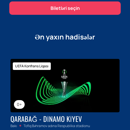
Biletləri seçin
Ən yaxın hadisələr
UEFA Konfrans Liqası
0+
QARABAĞ - DINAMO KIYEV
Bakı
Tofiq Bəhramov adına Respublika stadionu