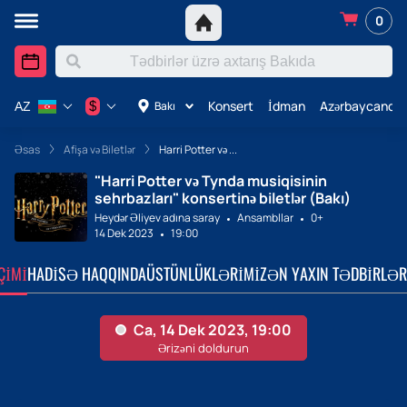
0
Konsert
İdman
Azərbaycanda 
$
Bakı
AZ
Əsas
Afişa və Biletlər
Harri Potter və ...
"Harri Potter və Tynda musiqisinin
sehrbazları" konsertinə biletlər (Bakı)
Heydər Əliyev adına saray
Ansambllar
0+
14 Dek 2023
19:00
ÇIMI
HADISƏ HAQQINDA
ÜSTÜNLÜKLƏRIMIZ
ƏN YAXIN TƏDBIRLƏR