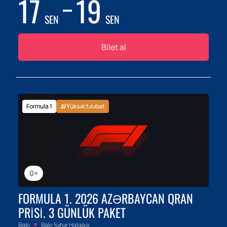
17
19
SEN
SEN
Bilet al
Formula 1
Yüksək tələbat
0+
FORMULA 1. 2026 AZƏRBAYCAN QRAN
PRISI. 3 GÜNLÜK PAKET
Bakı
Bakı Şəhər Halqası