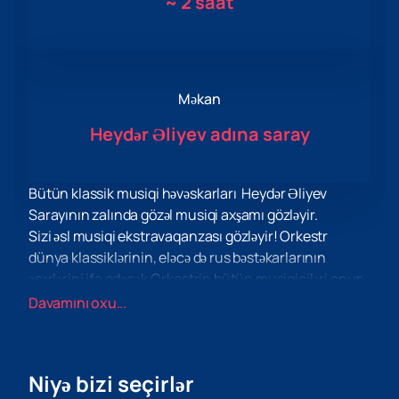
~
2 saat
Məkan
Heydər Əliyev adına saray
Bütün klassik musiqi həvəskarları Heydər Əliyev
Sarayının zalında gözəl musiqi axşamı gözləyir.
Sizi əsl musiqi ekstravaqanzası gözləyir! Orkestr
dünya klassiklərinin, eləcə də rus bəstəkarlarının
əsərlərini ifa edəcək.Orkestrin bütün musiqiçiləri onun
həyatında fəal iştirak edir, tez-tez təkcə Rusiyada deyil,
Davamını oxu...
həm də ölkəmizdən kənarda qastrol səfərlərində olurlar.
Ansambl tez-tez teatr tamaşalarında, opera və
baletlərdə iştirak edir.
Niyə bizi seçirlər
Onun repertuarına təkcə klassik musiqi deyil, həm də