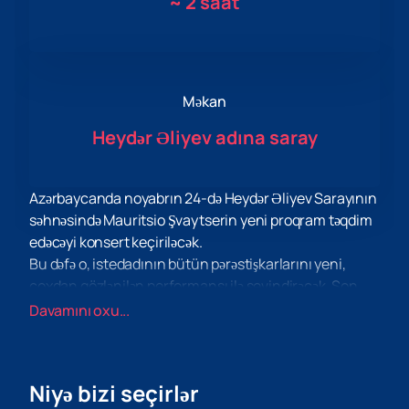
~
2 saat
Məkan
Heydər Əliyev adına saray
Azərbaycanda noyabrın 24-də Heydər Əliyev Sarayının
səhnəsində Mauritsio Şvaytserin yeni proqram təqdim
edəcəyi konsert keçiriləcək.
Bu dəfə o, istedadının bütün pərəstişkarlarını yeni,
çoxdan gözlənilən performansı ilə sevindirəcək. Son
albomunun işıq üzü görməsindən keçən müddət
Davamını oxu...
ərzində o, özündə çoxlu yeni ideyalar, maraqlı fikirlər və
təəssüratları toplayıb və onları yeni bəstələrlə
pərəstişkarları ilə bölüşməyə hazırdır.
Niyə bizi seçirlər
Maurizio Schweitzer çox çıxış edir. Onun müxtəlif