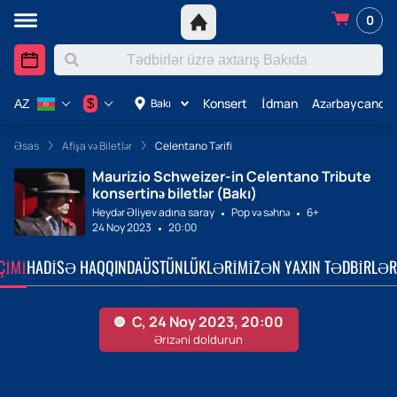
0
Konsert
İdman
Azərbaycanda 
$
Bakı
AZ
Əsas
Afişa və Biletlər
Celentano Tərifi
Maurizio Schweizer-in Celentano Tribute
konsertinə biletlər (Bakı)
Heydər Əliyev adına saray
Pop və səhnə
6+
24 Noy 2023
20:00
ÇIMI
HADISƏ HAQQINDA
ÜSTÜNLÜKLƏRIMIZ
ƏN YAXIN TƏDBIRLƏR