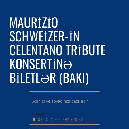
MAURIZIO
SCHWEIZER-IN
CELENTANO TRIBUTE
KONSERTINƏ
BILETLƏR (BAKI)
Ad
Telefon