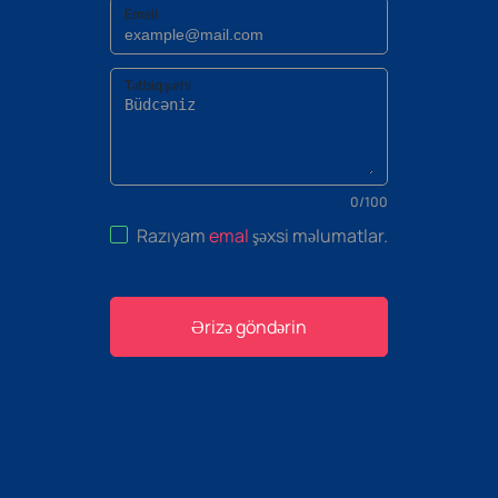
Email
Tətbiq şərhi
0
/
100
Razıyam
emal
şəxsi məlumatlar
.
Ərizə göndərin