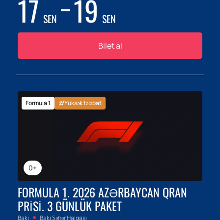
17
19
SEN
SEN
Bilet al
Formula 1
Yüksək tələbat
0+
FORMULA 1. 2026 AZƏRBAYCAN QRAN
PRISI. 3 GÜNLÜK PAKET
Bakı
Bakı Şəhər Halqası