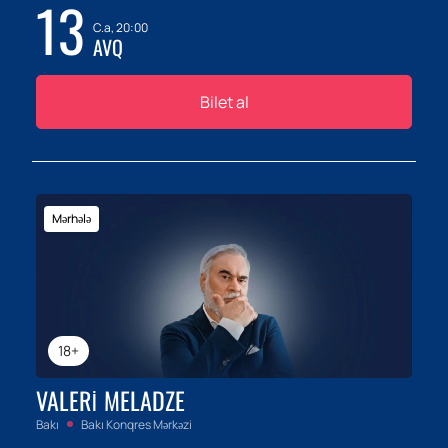
13
C.a, 20:00
AVQ
Bilet al
Mərhələ
18+
VALERI MELADZE
Bakı
Bakı Konqres Mərkəzi