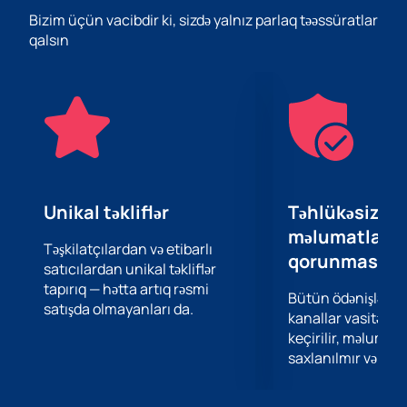
şəhərlərdə onlarla məkanı əhatə edən sıx konsert
Bizim üçün vacibdir ki, sizdə yalnız parlaq təəssüratlar
proqramı var. Gərgin iş qrafikinə baxmayaraq, o, ailəsinə
qalsın
və dostlarına vaxt ayırmağı, həyatı doyunca yaşamağı
və yaradıcılıq yolu ilə yanaşı, öz maraqları və hobbiləri
olan tamamilə adi bir insan olmağı bacarır. Bu
keyfiyyət pərəstişkarlarını daha da ovsunlayır.
Sevdiyiniz sənətçinin yeni canlı ifasını eşidənlərdən biri
olun. İnanılmaz enerjini hiss edin, sürün və özünüzə
uzun müddət sizinlə qalacaq əla əhval-ruhiyyə bəxş
edin.
Unikal təkliflər
Təhlükəsiz öd
Maurizio Schweitzer tərəfindən keçiriləcək konsertin
məlumatların
biletlərini ucuz qiymətə, vasitəçisiz, saytımızdan əldə
Təşkilatçılardan və etibarlı
qorunması
satıcılardan unikal təkliflər
edə bilərsiniz. Sifariş vermək üçün sadəcə qiymətə və
tapırıq — hətta artıq rəsmi
məkana uyğun oturacaqları, eləcə də biletlərin
Bütün ödənişlər 
satışda olmayanları da.
ödənilməsi və alınması üsulunu seçmək lazımdır.
kanallar vasitəsil
Səhnədə baş verəcək hər şeyi təfərrüatı ilə görmək üçün
keçirilir, məlumatl
ən yaxşı yerləri tutmağa tələsin!
saxlanılmır və təhl