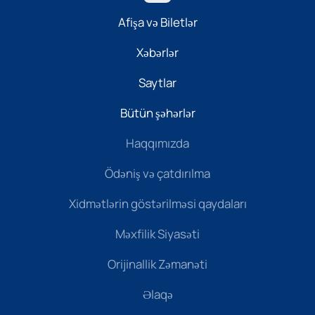
Afişa və Biletlər
Xəbərlər
Saytlar
Bütün şəhərlər
Haqqımızda
Ödəniş və çatdırılma
Xidmətlərin göstərilməsi qaydaları
Məxfilik Siyasəti
Orijinallik Zəmanəti
Əlaqə