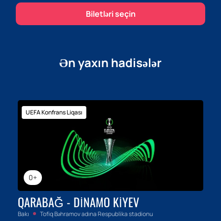
Biletləri seçin
Ən yaxın hadisələr
UEFA Konfrans Liqası
0+
QARABAĞ - DINAMO KIYEV
Bakı
Tofiq Bəhramov adına Respublika stadionu