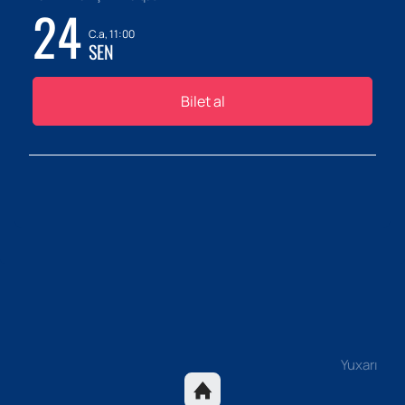
24
C.a, 11:00
SEN
Bilet al
Yuxarı