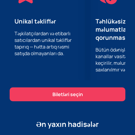
hissəsi olun!
Unikal təkliflər
Təhlükəsiz öd
məlumatların
Təşkilatçılardan və etibarlı
qorunması
satıcılardan unikal təkliflər
tapırıq — hətta artıq rəsmi
Bütün ödənişlər 
satışda olmayanları da.
kanallar vasitəsil
keçirilir, məlumatl
saxlanılmır və təhl
Biletləri seçin
Ən yaxın hadisələr