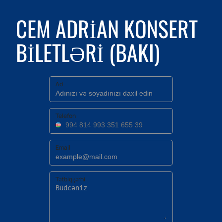
CEM ADRIAN KONSERT
BILETLƏRI (BAKI)
Ad
Telefon
Email
Tətbiq şərhi