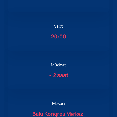
Vaxt
20:00
Müddət
~
2 saat
Məkan
Bakı Konqres Mərkəzi