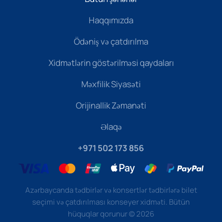
Haqqımızda
Ödəniş və çatdırılma
Xidmətlərin göstərilməsi qaydaları
Məxfilik Siyasəti
Orijinallik Zəmanəti
Əlaqə
+971 502 173 856
Azərbaycanda tədbirlər və konsertlər tədbirlərə bilet
seçimi və çatdırılması konseyer xidməti. Bütün
hüquqlar qorunur
©
2026