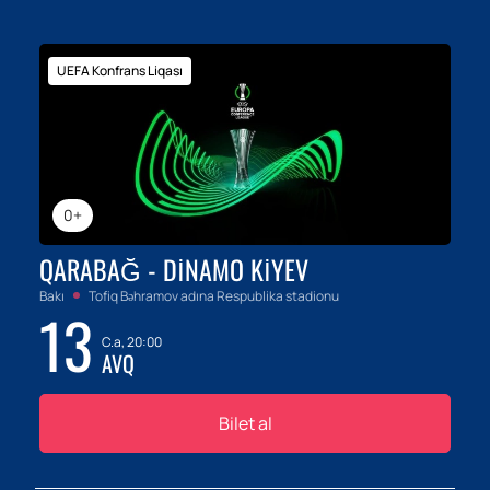
UEFA Konfrans Liqası
0+
QARABAĞ - DINAMO KIYEV
Bakı
Tofiq Bəhramov adına Respublika stadionu
13
C.a, 20:00
AVQ
Bilet al