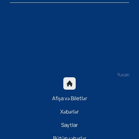
Yuxarı
Afişa və Biletlər
Xəbərlər
Saytlar
Bütün şəhərlər