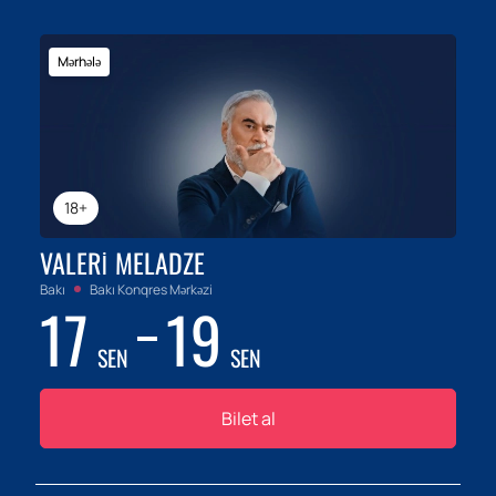
Mərhələ
18+
VALERI MELADZE
Bakı
Bakı Konqres Mərkəzi
17
19
SEN
SEN
Bilet al