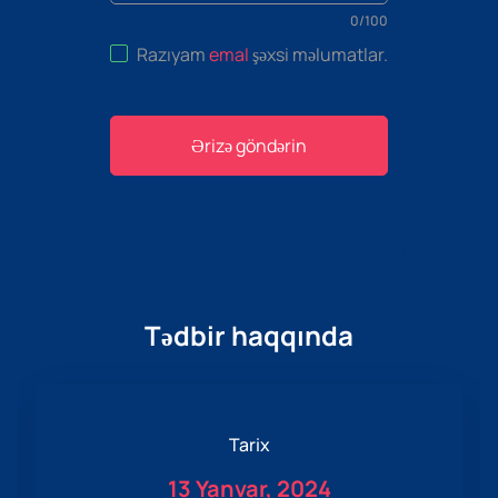
0
/
100
Razıyam
emal
şəxsi məlumatlar
.
Ərizə göndərin
Tədbir haqqında
Tarix
13 Yanvar, 2024