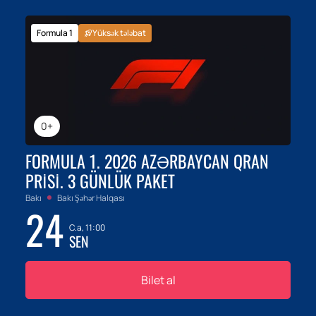
Formula 1
Yüksək tələbat
0+
FORMULA 1. 2026 AZƏRBAYCAN QRAN
PRISI. 3 GÜNLÜK PAKET
Bakı
Bakı Şəhər Halqası
24
C.a, 11:00
SEN
Bilet al