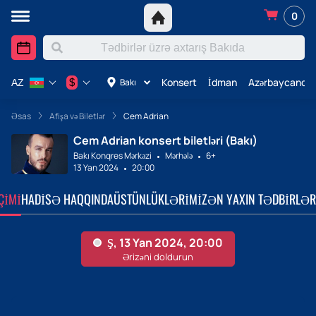
0
Konsert
İdman
Azərbaycanda 
$
Bakı
AZ
Əsas
Afişa və Biletlər
Cem Adrian
Cem Adrian konsert biletləri (Bakı)
Bakı Konqres Mərkəzi
Mərhələ
6+
13 Yan 2024
20:00
ÇIMI
HADISƏ HAQQINDA
ÜSTÜNLÜKLƏRIMIZ
ƏN YAXIN TƏDBIRLƏR