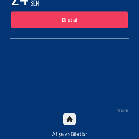
SEN
Bilet al
Yuxarı
Afişa və Biletlər