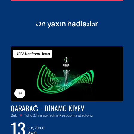
Ən yaxın hadisələr
UEFA Konfrans Liqası
0+
QARABAĞ - DINAMO KIYEV
Bakı
Tofiq Bəhramov adına Respublika stadionu
13
C.a, 20:00
AVQ