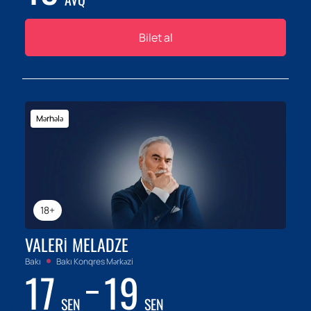
Bilet al
Mərhələ
18+
VALERI MELADZE
Bakı
Bakı Konqres Mərkəzi
17
19
SEN
SEN