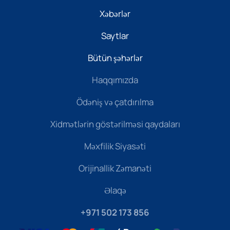
Xəbərlər
Saytlar
Bütün şəhərlər
Haqqımızda
Ödəniş və çatdırılma
Xidmətlərin göstərilməsi qaydaları
Məxfilik Siyasəti
Orijinallik Zəmanəti
Əlaqə
+971 502 173 856