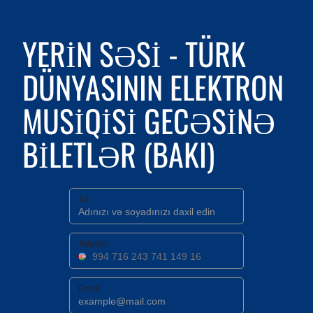
YERIN SƏSI - TÜRK
DÜNYASININ ELEKTRON
MUSIQISI GECƏSINƏ
BILETLƏR (BAKI)
Ad
Telefon
Email