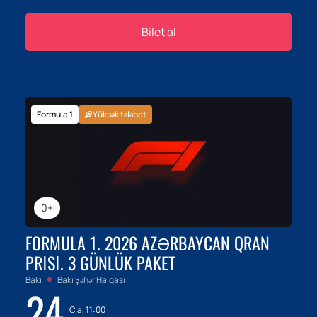
Bilet al
Formula 1
Yüksək tələbat
0+
FORMULA 1. 2026 AZƏRBAYCAN QRAN
PRISI. 3 GÜNLÜK PAKET
Bakı
Bakı Şəhər Halqası
24
C.a, 11:00