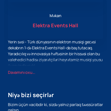
Məkan
Elektra Events Hall
Yerin səsi - Türk dünyasının elektron musiqi gecəsi
dekabrın 1-də Elektra Events Hall-da baş tutacaq.
Yaradıcılıq və innovasiya həftəsinin bir hissəsi olan bu
valehedici hadisə ziyarətçiləri heyrətamiz musiqi şousu
ilə sevindirəcək!
Axşam boyu siz türk dünyasının istedadlı sənətçilərinin
Davamını oxu...
ifasında elektron musiqi ab-havasından həzz almaq
fürsəti əldə edəcəksiniz. Dünya ulduzları eyni səhnədə
çıxış edərək unikal enerji və partlayıcı musiqi nömrələri
Niyə bizi seçirlər
yaradacaqlar. Həqiqi emosiya dalğasını yaşamağa
hazır olun!
Bizim üçün vacibdir ki, sizdə yalnız parlaq təəssüratlar
Səslər və ritm dünyasına qərq olmaq istəyirsiniz?
qalsın