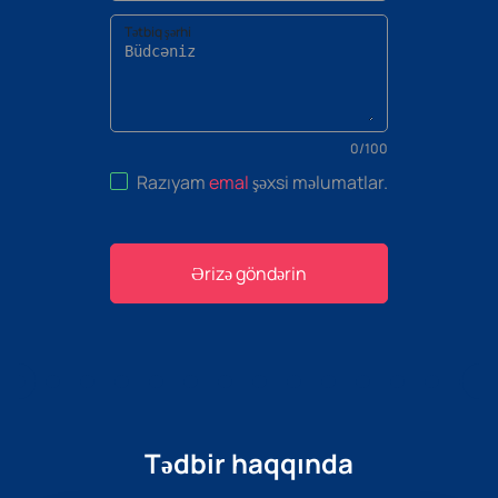
Tətbiq şərhi
0
/
100
Razıyam
emal
şəxsi məlumatlar
.
Ərizə göndərin
Tədbir haqqında