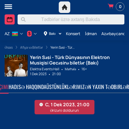
0
Konsert
İdman
Azərbaycanda 
$
Bakı
AZ
Əsas
Afişa və Biletlər
Yerin Səsi - Tür...
Yerin Səsi - Türk Dünyasının Elektron
Musiqisi Gecəsinə biletlər (Bakı)
Elektra Events Hall
Mərhələ
16+
1 Dek 2023
21:00
ÇIMI
HADISƏ HAQQINDA
ÜSTÜNLÜKLƏRIMIZ
ƏN YAXIN TƏDBIRLƏR