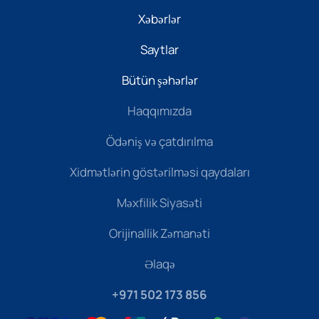
Xəbərlər
Saytlar
Bütün şəhərlər
Haqqımızda
Ödəniş və çatdırılma
Xidmətlərin göstərilməsi qaydaları
Məxfilik Siyasəti
Orijinallik Zəmanəti
Əlaqə
+971 502 173 856