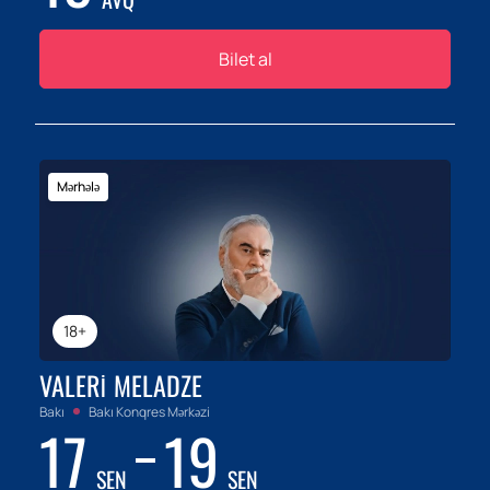
Bilet al
Mərhələ
18+
VALERI MELADZE
Bakı
Bakı Konqres Mərkəzi
17
19
SEN
SEN