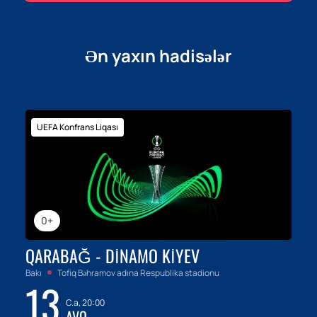
Ən yaxın hadisələr
UEFA Konfrans Liqası
0+
QARABAĞ - DINAMO KIYEV
Bakı
Tofiq Bəhramov adına Respublika stadionu
13
C.a, 20:00
AVQ