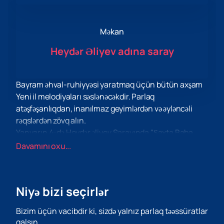
Məkan
Heydər Əliyev adına saray
Bayram əhval-ruhiyyəsi yaratmaq üçün bütün axşam
Yeni il melodiyaları səslənəcəkdir. Parlaq
atəşfəşanlıqdan, inanılmaz geyimlərdən və əyləncəli
rəqslərdən zövq alın.
Yanvarın 4-də Heydər əliyev Sarayında "Şaxta Baba
axtarışında" Uşaq şousuna bilet almaq üçün uzun
Davamını oxu...
müddət axtarış aparmaq lazım deyil: veb saytımızda
biletləri tez və asanlıqla onlayn əldə edə bilərsiniz.
Sadəcə veb saytımızı ziyarət edin və bəyəndiyiniz yerləri
Niyə bizi seçirlər
seçin. İstifadəçi dostu interfeysimiz asanlıqla sifariş
verməyə və biletləri ödəməyə imkan verir.
Bizim üçün vacibdir ki, sizdə yalnız parlaq təəssüratlar
Bu gözəl tədbirə qatılmağın özü artıq uşaq nağılıdır,
qalsın