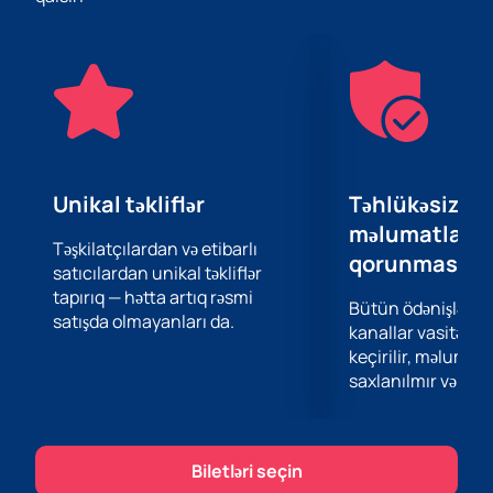
lakin biz daha çox sehr yaratmağa çalışdıq. Şou
zamanı özünüzü qış nağılının atmosferinə qərq edəcək
və baş qəhrəman - Şaxta baba ilə birlikdə səyahətə
çıxacaqsınız. Sehrbazların cazibədar çıxışlarına baxın,
şok edici super qəhrəmanlarla tanış olun və üz dəliyi
olan fotozonlarda selfi çəkin.
Tədbir həmçinin hər bir uşağın öz istedadlarını göstərə
və layiqli mükafatlar ala biləcəyi müxtəlif viktorina və
Unikal təkliflər
Təhlükəsiz öd
müsabiqələr təqdim edir. Görürsünüz ki, Milad əhval-
məlumatların
ruhiyyəsi ilə sizi sevindirəcək yeni il qəhrəmanları
Təşkilatçılardan və etibarlı
qorunması
satıcılardan unikal təkliflər
hazırlanmışdır. Və atmosfer və əyləncə əlavə edəcək bir
tapırıq — hətta artıq rəsmi
DJ şousundan zövq almağı unutmayın.
Bütün ödənişlər 
satışda olmayanları da.
Yanvarın 4-də Heydər əliyev adına Sarayda "Şaxta Baba
kanallar vasitəsil
axtarışında" Uşaq şousunun nağıl dünyasına qərq
keçirilir, məlumatl
olmaq fürsətini qaçırmayın. Biletləri indi veb
saxlanılmır və təhl
saytımızda satın alın-sürətli, asan, sadə!
Biletləri seçin