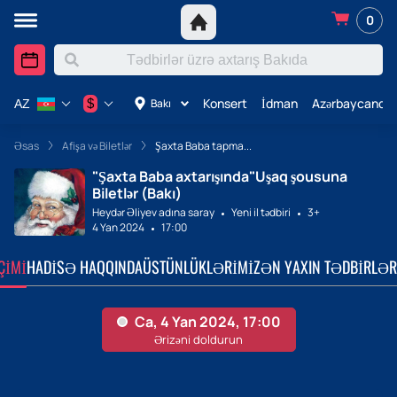
0
Konsert
İdman
Azərbaycanda 
$
Bakı
AZ
Əsas
Afişa və Biletlər
Şaxta Baba tapma...
"Şaxta Baba axtarışında"Uşaq şousuna
Biletlər (Bakı)
Heydər Əliyev adına saray
Yeni il tədbiri
3+
4 Yan 2024
17:00
ÇIMI
HADISƏ HAQQINDA
ÜSTÜNLÜKLƏRIMIZ
ƏN YAXIN TƏDBIRLƏR