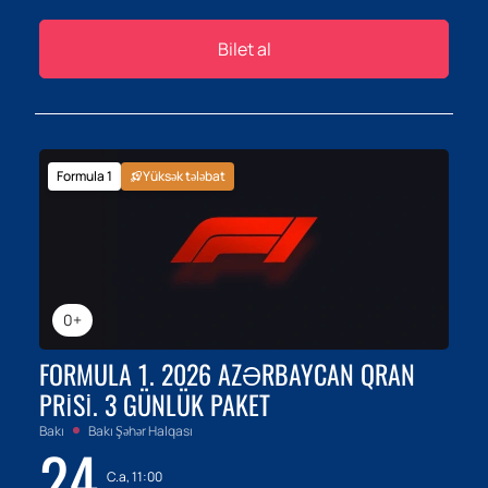
Bilet al
Formula 1
Yüksək tələbat
0+
FORMULA 1. 2026 AZƏRBAYCAN QRAN
PRISI. 3 GÜNLÜK PAKET
Bakı
Bakı Şəhər Halqası
24
C.a, 11:00