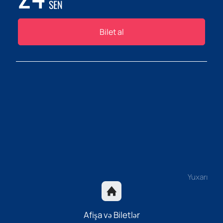
SEN
Bilet al
Yuxarı
Afişa və Biletlər