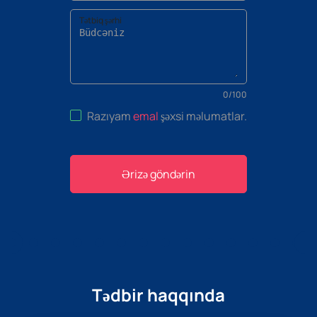
Tətbiq şərhi
0
/
100
Razıyam
emal
şəxsi məlumatlar
.
Ərizə göndərin
Tədbir haqqında