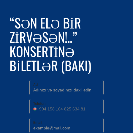
“SƏN ELƏ BIR
ZIRVƏSƏN!..”
KONSERTINƏ
BILETLƏR (BAKI)
Ad
Telefon
Email