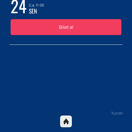
24
C.a, 11:00
SEN
Bilet al
Yuxarı