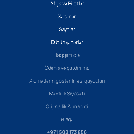
Afişa və Biletlər
Xəbərlər
Saytlar
Bütün şəhərlər
Haqqımızda
Ödəniş və çatdırılma
Xidmətlərin göstərilməsi qaydaları
Məxfilik Siyasəti
Orijinallik Zəmanəti
Əlaqə
+971 502 173 856