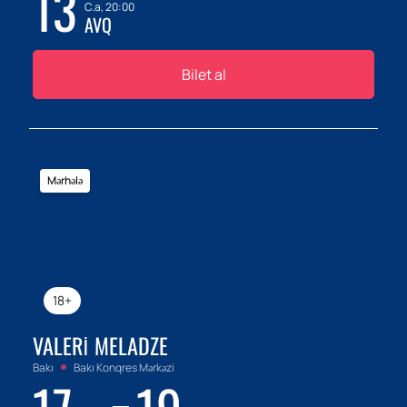
13
C.a, 20:00
AVQ
Bilet al
Mərhələ
18+
VALERI MELADZE
Bakı
Bakı Konqres Mərkəzi