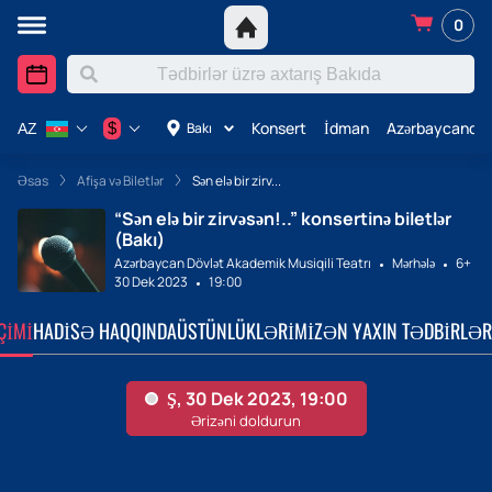
0
Konsert
İdman
Azərbaycanda 
$
Bakı
AZ
Əsas
Afişa və Biletlər
Sən elə bir zirv...
“Sən elə bir zirvəsən!..” konsertinə biletlər
(Bakı)
Azərbaycan Dövlət Akademik Musiqili Teatrı
Mərhələ
6+
30 Dek 2023
19:00
ÇIMI
HADISƏ HAQQINDA
ÜSTÜNLÜKLƏRIMIZ
ƏN YAXIN TƏDBIRLƏR