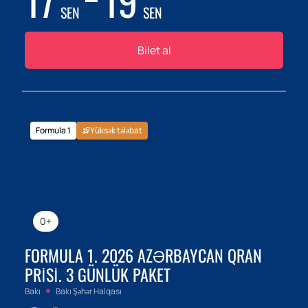
17
19
SEN
SEN
Bilet al
Formula 1
Yüksək tələbat
0+
FORMULA 1. 2026 AZƏRBAYCAN QRAN
PRISI. 3 GÜNLÜK PAKET
Bakı
Bakı Şəhər Halqası