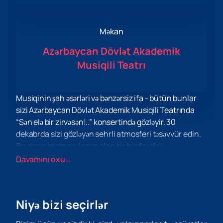
Məkan
Azərbaycan Dövlət Akademik
Musiqili Teatrı
Musiqinin şah əsərləri və bənzərsiz ifa - bütün bunlar
sizi Azərbaycan Dövlət Akademik Musiqili Teatrında
“Sən elə bir zirvəsən!..” konsertində gözləyir. 30
dekabrda sizi gözləyən sehrli atmosferi təsəvvür edin.
Bu qaçırılmaması lazım olan bir hadisədir!
Konsert biletlərini tez və asanlıqla əldə edə bilərsiniz -
Davamını oxu...
sadəcə saytımıza daxil olun. Burada sizə lazım olan
bütün məlumatları tapa bilərsiniz və biz söz veririk ki,
onlar aydın və başa düşülən şəkildə təqdim olunacaq.
Niyə bizi seçirlər
Əlbəttə ki, onlayn bilet almaq çox rahat və sadədir,
lazımsız əngəllərdən və növbələrdən qaçmağa imkan