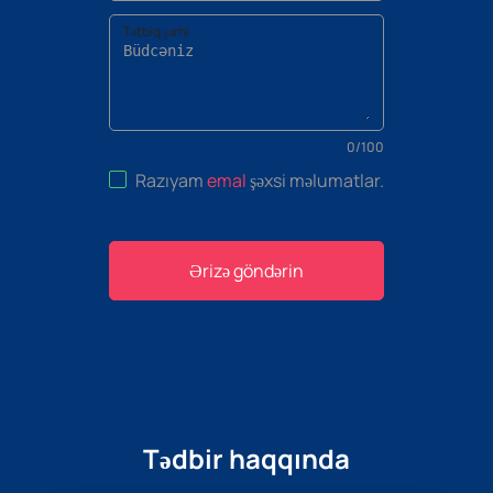
Tətbiq şərhi
0
/
100
Razıyam
emal
şəxsi məlumatlar
.
Ərizə göndərin
Tədbir haqqında