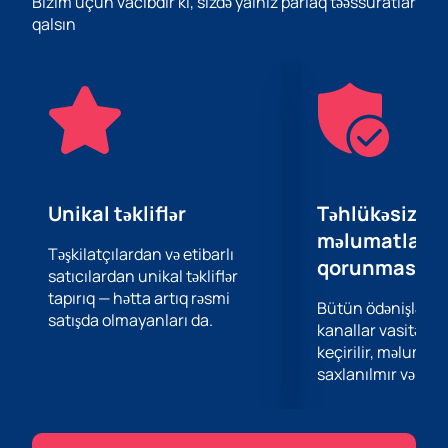
Bizim üçün vacibdir ki, sizdə yalnız parlaq təəssüratlar
verir.
qalsın
Azərbaycan Dövlət Akademik Musiqili Teatrı əsl musiqi
mükəmməlliyinin sübutudur. Bu konsertdə iştirakınız
uzun müddət ürəyinizdə qalacaq unudulmaz bir
təcrübə olacaq.
Zəngin konsert proqramı sizə musiqi aləminə qərq
olmağa və böyük bəstəkarların gözəl əsərlərindən həzz
almağa imkan verəcək. İstedadlı ifaçılar əsl emosiyalar
oyadır və əsl harmoniya mühiti yaradırlar.
Unikal təkliflər
Təhlükəsiz öd
Bu möhtəşəm tədbirin bir hissəsi olmaq fürsətini
məlumatların
qaçırmayın! “Sən elə bir zirvəsən!..” konsertinə biletləri
Təşkilatçılardan və etibarlı
qorunması
satıcılardan unikal təkliflər
elə indidən alın və özünüzə və yaxınlarınıza unudulmaz
tapırıq — hətta artıq rəsmi
təəssürat bəxş edin. Azərbaycan Dövlət Akademik
Bütün ödənişlər 
satışda olmayanları da.
Musiqili Teatrı sizi gözləyir!
kanallar vasitəsil
keçirilir, məlumatl
saxlanılmır və təhl