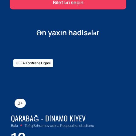
Biletləri seçin
Ən yaxın hadisələr
UEFA Konfrans Liqası
0+
QARABAĞ - DINAMO KIYEV
Bakı
Tofiq Bəhramov adına Respublika stadionu