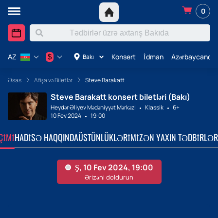
0
Konsert
İdman
Azərbaycanda 
$
Bakı
AZ
Əsas
Afişa və Biletlər
Steve Barakatt
Steve Barakatt konsert biletləri (Bakı)
Heydər Əliyev Mədəniyyət Mərkəzi
Klassik
6+
10 Fev 2024
19:00
ÇIMI
HADISƏ HAQQINDA
ÜSTÜNLÜKLƏRIMIZ
ƏN YAXIN TƏDBIRLƏR