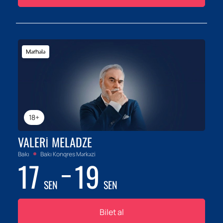
Mərhələ
18+
VALERI MELADZE
Bakı
Bakı Konqres Mərkəzi
17
19
SEN
SEN
Bilet al