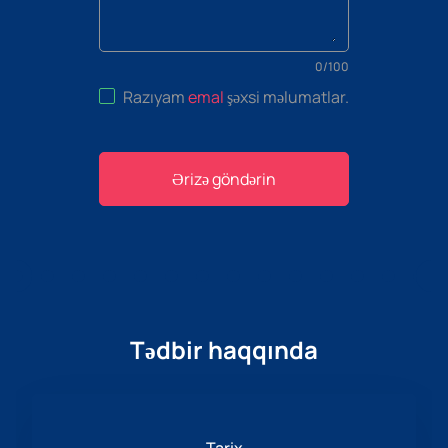
0
/
100
Razıyam
emal
şəxsi məlumatlar
.
Ərizə göndərin
Tədbir haqqında