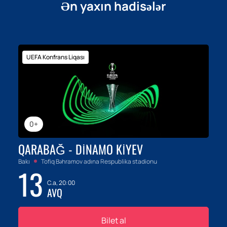
Ən yaxın hadisələr
UEFA Konfrans Liqası
0+
QARABAĞ - DINAMO KIYEV
Bakı
Tofiq Bəhramov adına Respublika stadionu
13
C.a, 20:00
AVQ
Bilet al