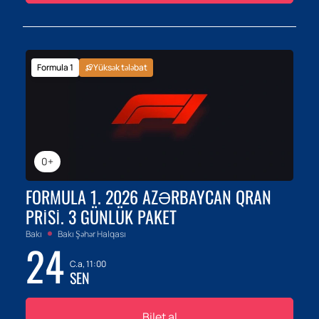
Formula 1
Yüksək tələbat
0+
FORMULA 1. 2026 AZƏRBAYCAN QRAN
PRISI. 3 GÜNLÜK PAKET
Bakı
Bakı Şəhər Halqası
24
C.a, 11:00
SEN
Bilet al