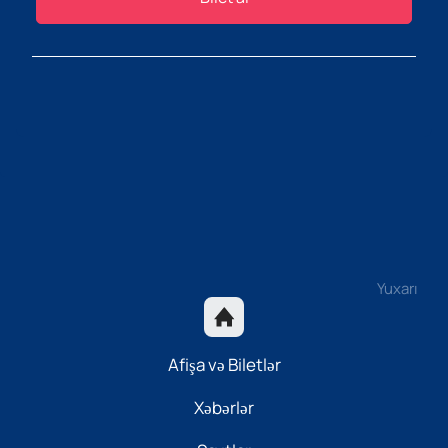
Yuxarı
Afişa və Biletlər
Xəbərlər