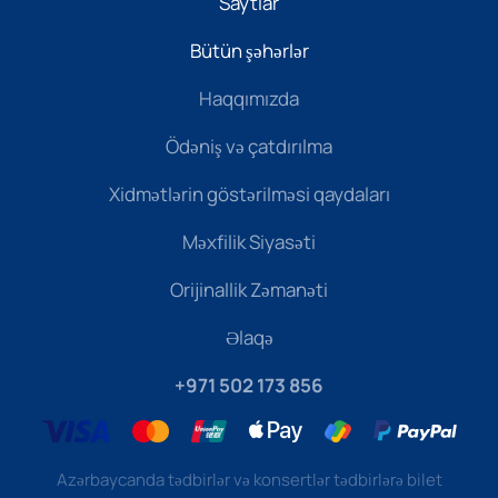
Saytlar
Bütün şəhərlər
Haqqımızda
Ödəniş və çatdırılma
Xidmətlərin göstərilməsi qaydaları
Məxfilik Siyasəti
Orijinallik Zəmanəti
Əlaqə
+971 502 173 856
Azərbaycanda tədbirlər və konsertlər tədbirlərə bilet