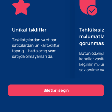
sadə və aydın olacaq. İnanılmaz performans ab-
havasına qərq olmaq və Stiv Barakatın ifasında gözəl
musiqidən həzz almaq fürsətini qaçırmayın.
Unikal təkliflər
Təhlükəsiz öd
məlumatların
Təşkilatçılardan və etibarlı
qorunması
satıcılardan unikal təkliflər
tapırıq — hətta artıq rəsmi
Bütün ödənişlər 
satışda olmayanları da.
kanallar vasitəsil
keçirilir, məlumatl
saxlanılmır və təhl
Biletləri seçin