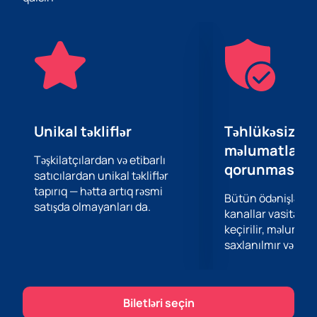
Tynda Music konserti "Game of Thrones" məşhur
seriallar dünyasına unikal musiqi səyahətidir. Orkestr
və xor dünya üzrə milyonlarla tamaşaçının qəlbini fəth
edən “Taxt Oyunları” filmindən ikonik kompozisiyalar
ifa edəcək. Simfonik orkestrin güclü səsi və xorun
heyranedici səsi sayəsində hər bir not dinləyicinin
ruhuna nüfuz edəcək və unikal ab-hava yaradacaq.
Game of Thrones musiqi dünyasına qərq olmaq
Unikal təkliflər
Təhlükəsiz öd
fürsətini qaçırmayın! Tynda Musiqi ilə. Veb saytımızda
məlumatların
bilet alın və rahat və təhlükəsiz alış əldə edin. Veb
Təşkilatçılardan və etibarlı
qorunması
satıcılardan unikal təkliflər
saytımız ən maraqlı musiqi tədbirlərinə bilet almaq
tapırıq — hətta artıq rəsmi
üçün sadə və etibarlı üsul təklif edir.
Bütün ödənişlər 
satışda olmayanları da.
Tynda Music "Game of Thrones" konsertinə bilet
kanallar vasitəsil
alın
Mayın 13-ü Heydər Əliyev Sarayında elə indi
keçirilir, məlumatl
saytımızda görmək olar. Əla musiqi və bu unikal
saxlanılmır və təhl
tədbirin unikal ab-havasından həzz almaq fürsətini
qaçırmayın.
Biletləri seçin