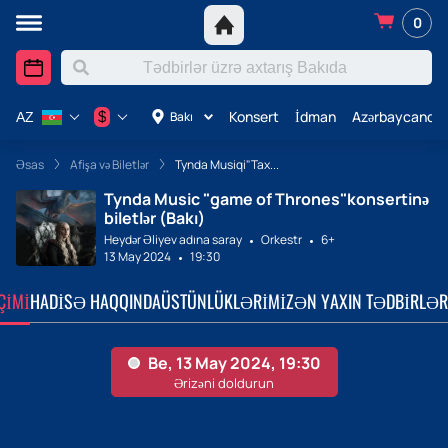
0
Konsert
İdman
Azərbaycanda 
$
Bakı
AZ
Əsas
Afişa və Biletlər
Tynda Musiqi"Tax...
Tynda Music "game of Thrones"konsertinə
biletlər (Bakı)
Heydər Əliyev adına saray
Orkestr
6+
13 May 2024
19:30
ÇIMI
HADISƏ HAQQINDA
ÜSTÜNLÜKLƏRIMIZ
ƏN YAXIN TƏDBIRLƏR