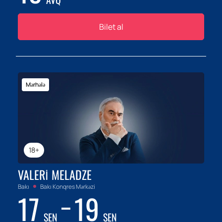
Bilet al
Mərhələ
18+
VALERI MELADZE
Bakı
Bakı Konqres Mərkəzi
17
19
SEN
SEN