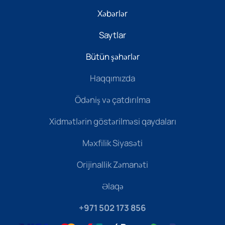
Xəbərlər
Saytlar
Bütün şəhərlər
Haqqımızda
Ödəniş və çatdırılma
Xidmətlərin göstərilməsi qaydaları
Məxfilik Siyasəti
Orijinallik Zəmanəti
Əlaqə
+971 502 173 856