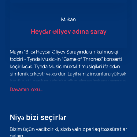
Məkan
Heydər Əliyev adına saray
Mayın 13-də Heydər Əliyev Sarayında unikal musiqi
tədbiri - Tynda Music-in “Game of Thrones” konserti
keçiriləcək. Tynda Music müxtəlif musiqiləri ifa edən
simfonik orkestr və xordur. Layihəmiz insanlara yüksək
keyfiyyətli canlı musiqidən zövq almaq imkanı verməyə
çalışır.
Davamını oxu...
Heydər Əliyev Sarayı belə genişmiqyaslı tədbirin
keçirilməsi üçün əla məkandır. Ən son texnologiya ilə
təchiz edilmiş müasir binada tamaşaçılar üçün rahat
Niyə bizi seçirlər
şərait yaradılıb. Geniş salonlar və müasir səs avadanlığı
sayəsində hər bir tamaşaçı musiqinin mükəmməl
Bizim üçün vacibdir ki, sizdə yalnız parlaq təəssüratlar
səsindən həzz ala biləcək.
qalsın