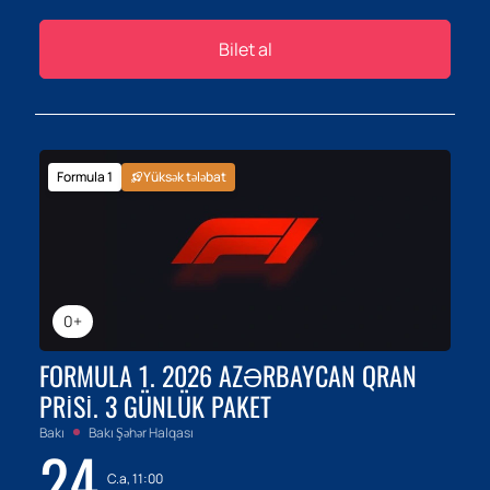
Bilet al
Formula 1
Yüksək tələbat
0+
FORMULA 1. 2026 AZƏRBAYCAN QRAN
PRISI. 3 GÜNLÜK PAKET
Bakı
Bakı Şəhər Halqası
24
C.a, 11:00