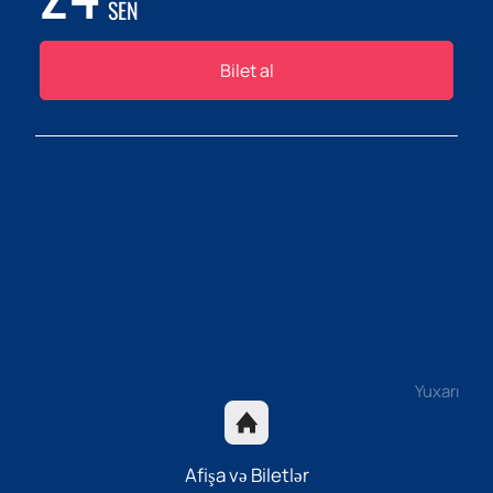
SEN
Bilet al
Yuxarı
Afişa və Biletlər