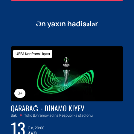
Ən yaxın hadisələr
UEFA Konfrans Liqası
0+
QARABAĞ - DINAMO KIYEV
Bakı
Tofiq Bəhramov adına Respublika stadionu
13
C.a, 20:00
AVQ