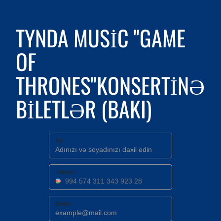
TYNDA MUSIC "GAME
OF
THRONES"KONSERTINƏ
BILETLƏR (BAKI)
Ad
Telefon
Email