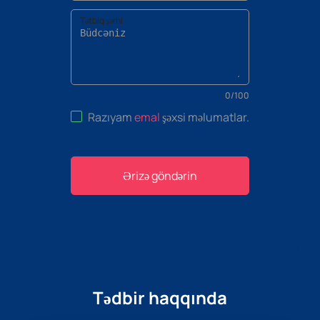
Tətbiq şərhi
0
/
100
Razıyam
emal
şəxsi məlumatlar
.
Ərizə göndərin
Tədbir haqqında