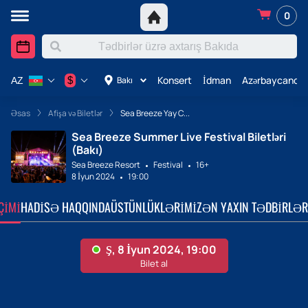
0
Konsert
İdman
Azərbaycanda 
$
Bakı
AZ
Əsas
Afişa və Biletlər
Sea Breeze Yay C...
Sea Breeze Summer Live Festival Biletləri
(Bakı)
Sea Breeze Resort
Festival
16+
8 İyun 2024
19:00
ÇIMI
HADISƏ HAQQINDA
ÜSTÜNLÜKLƏRIMIZ
ƏN YAXIN TƏDBIRLƏR