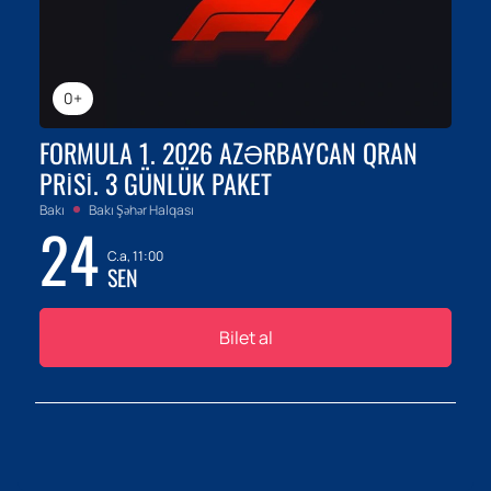
0+
FORMULA 1. 2026 AZƏRBAYCAN QRAN
PRISI. 3 GÜNLÜK PAKET
Bakı
Bakı Şəhər Halqası
24
C.a, 11:00
SEN
Bilet al