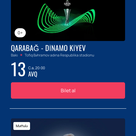
0+
QARABAĞ - DINAMO KIYEV
Bakı
Tofiq Bəhramov adına Respublika stadionu
13
C.a, 20:00
AVQ
Bilet al
Mərhələ