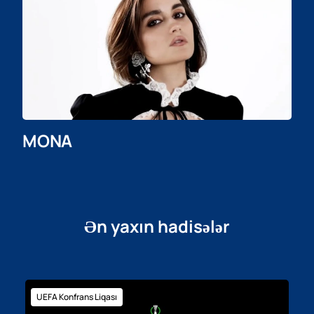
MONA
Ən yaxın hadisələr
UEFA Konfrans Liqası