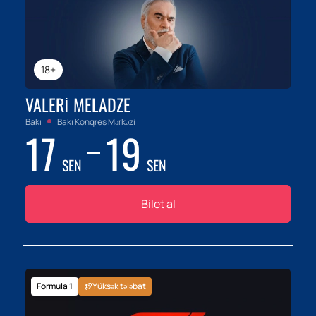
18+
VALERI MELADZE
Bakı
Bakı Konqres Mərkəzi
17
19
SEN
SEN
Bilet al
Formula 1
Yüksək tələbat