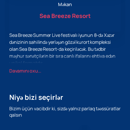
Məkan
Sea Breeze Resort
Sea Breeze Summer Live festivalı iyunun 8-də Xəzər
dənizinin sahilində yerləşən gözəl kurort kompleksi
olan Sea Breeze Resort-da keçiriləcək. Bu tədbir
məşhur sənətçilərin bir sıra canlı ifalarını ehtiva edən
unikal formatdır.
Elman, Andro, Mona, Toni, Bahh Tee & kimi istedadlı
Davamını oxu...
ifaçılar; Türken, Ellai, Murad Arif və Hiss. Onların
musiqili çıxışları festival qonaqlarını sevindirəcək və
unikal bayram atmosferi yaradacaq.
Niyə bizi seçirlər
Sea Breeze Resort bu tədbir üçün ideal yerdir. Kurort
Bakının mərkəzindən avtomobillə cəmi 30 dəqiqəlik
Bizim üçün vacibdir ki, sizdə yalnız parlaq təəssüratlar
məsafədə yerləşir və mülayim iqlim, isti dəniz və geniş
qalsın
qumlu çimərliklərin unikal birləşməsini təklif edir.
Burada hər bir qonaq təbiətin gözəlliyindən həzz ala və