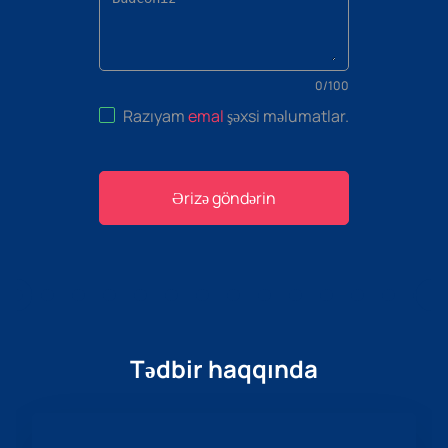
0
/
100
Razıyam
emal
şəxsi məlumatlar
.
Ərizə göndərin
Tədbir haqqında