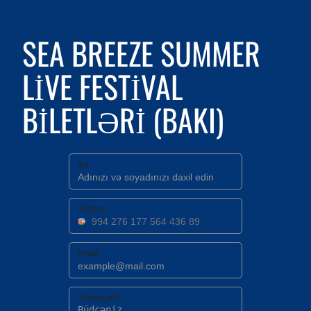
SEA BREEZE SUMMER
LIVE FESTIVAL
BILETLƏRI (BAKI)
Ad
Telefon
Email
Tətbiq şərhi