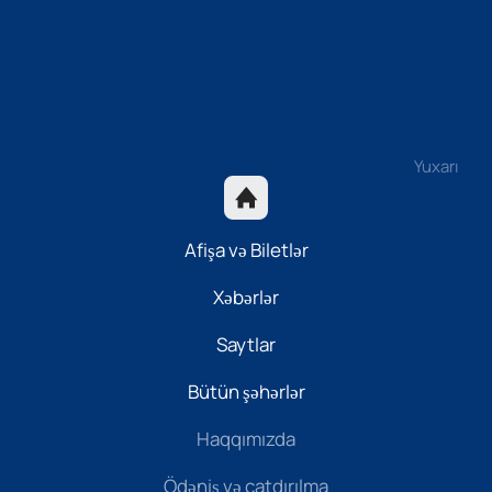
Yuxarı
Afişa və Biletlər
Xəbərlər
Saytlar
Bütün şəhərlər
Haqqımızda
Ödəniş və çatdırılma