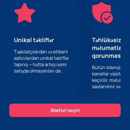
festivalı olacaq, burada dünyanın hər yerindən ən yaxşı
idmançılar öz bacarıqlarını nümayiş etdirmək və qalib
adı uğrunda mübarizə aparacaqlar.
Biz sizə ISSF Atıcılıq üzrə Dünya Kuboku 2024-də iştirak
etmək üçün unikal fürsət təklif edirik. Saytımızda
bilet
ala bilərsiniz
, burada özünüzə uyğun vaxt və məkanı
Unikal təkliflər
Təhlükəsiz öd
seçə bilərsiniz. Veb saytımız vasitəsilə biletlərin
məlumatların
alınmasının rahatlığına və təhlükəsizliyinə zəmanət
Təşkilatçılardan və etibarlı
qorunması
satıcılardan unikal təkliflər
veririk.
tapırıq — hətta artıq rəsmi
Maraqlı yarışların şahidi olmaq və sevimli
Bütün ödənişlər 
satışda olmayanları da.
idmançılarınızı dəstəkləmək fürsətini qaçırmayın. ISSF
kanallar vasitəsil
Atıcılıq üzrə Dünya Kuboku 2024-ə biletləri elə indi alın!
keçirilir, məlumatl
saxlanılmır və təhl
Biletləri seçin