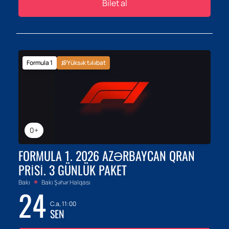
Bilet al
Formula 1
Yüksək tələbat
0+
FORMULA 1. 2026 AZƏRBAYCAN QRAN
PRISI. 3 GÜNLÜK PAKET
Bakı
Bakı Şəhər Halqası
24
C.a, 11:00
SEN