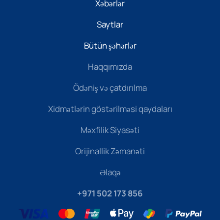
Xəbərlər
Saytlar
Bütün şəhərlər
Haqqımızda
Ödəniş və çatdırılma
Xidmətlərin göstərilməsi qaydaları
Məxfilik Siyasəti
Orijinallik Zəmanəti
Əlaqə
+971 502 173 856