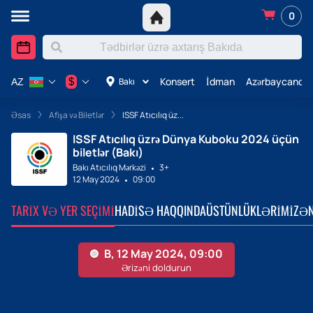
0
Konsert
İdman
Azərbaycanda 
$
Bakı
AZ
Əsas
Afişa və Biletlər
ISSF Atıcılıq üz...
ISSF Atıcılıq üzrə Dünya Kuboku 2024 üçün
biletlər (Bakı)
Bakı Atıcılıq Mərkəzi
3+
12 May 2024
09:00
TARIX VƏ YER SEÇIMI
HADISƏ HAQQINDA
ÜSTÜNLÜKLƏRIMIZ
ƏN