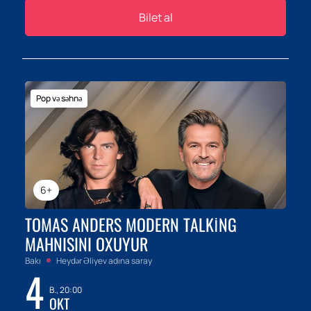
Bilet al
Pop və səhnə
6+
TOMAS ANDERS MODERN TALKING
MAHNISINI OXUYUR
Bakı
Heydər Əliyev adına saray
4
B., 20:00
OKT