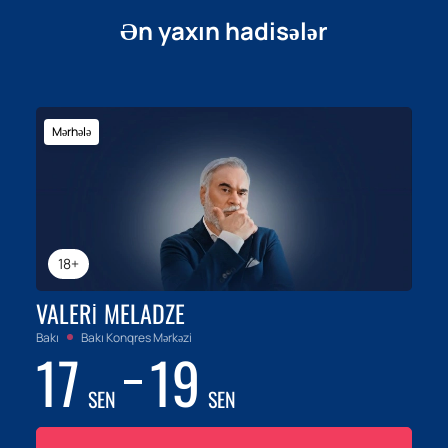
Ən yaxın hadisələr
Mərhələ
18+
VALERI MELADZE
Bakı
Bakı Konqres Mərkəzi
17
19
SEN
SEN