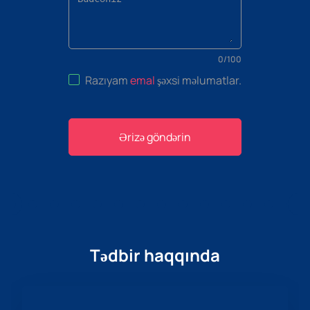
0
/
100
Razıyam
emal
şəxsi məlumatlar
.
Ərizə göndərin
Tədbir haqqında