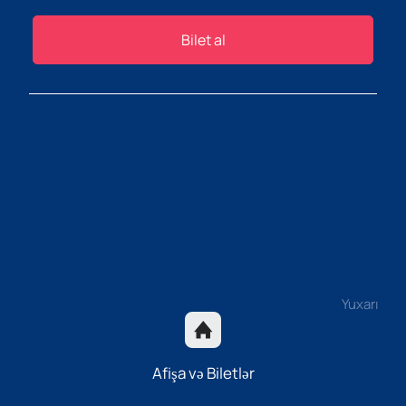
Bilet al
Yuxarı
Afişa və Biletlər