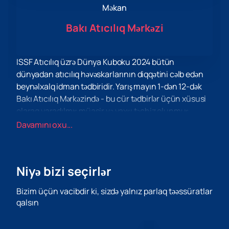
Məkan
Bakı Atıcılıq Mərkəzi
ISSF Atıcılıq üzrə Dünya Kuboku 2024 bütün
dünyadan atıcılıq həvəskarlarının diqqətini cəlb edən
beynəlxalq idman tədbiridir. Yarış mayın 1-dən 12-dək
Bakı Atıcılıq Mərkəzində - bu cür tədbirlər üçün xüsusi
olaraq yaradılmış müasir və yaxşı təchiz olunmuş
kompleksdə keçiriləcək.
Davamını oxu...
Bakı Atıcılıq Mərkəzi ISSF 2024 Atıcılıq üzrə Dünya
Kuboku üçün ideal məkandır. Bu mərkəzdə idmançılar
və tamaşaçılar üçün unikal şərait yaradılıb. Müasir
Niyə bizi seçirlər
simulyatorlar, peşəkar təlimçilər və təhlükəsiz
infrastruktur iştirakçıların və tamaşaçıların rahatlığını
Bizim üçün vacibdir ki, sizdə yalnız parlaq təəssüratlar
və təhlükəsizliyini təmin edir.
qalsın
Yarışda 80-dən çox ölkədən 600-dən çox idmançı və
300 texniki işçinin iştirakı gözlənilir. Bu, əsl atıcılıq