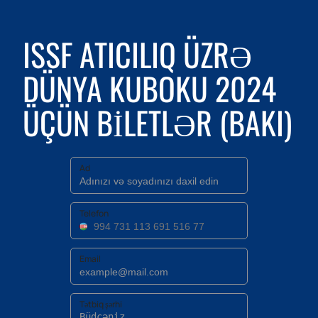
ISSF ATICILIQ ÜZRƏ
DÜNYA KUBOKU 2024
ÜÇÜN BILETLƏR (BAKI)
Ad
Telefon
Email
Tətbiq şərhi