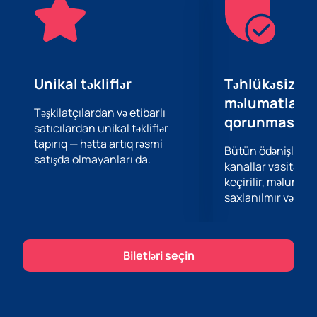
təhlükəsizliyinə və rahatlığına zəmanət verilir. Biz bir
neçə ödəniş variantını və elektron biletlərin operativ
çatdırılmasını təklif edirik. Bu, uzun növbələrin qarşısını
alır və vaxtınıza qənaət edir. Müştərilərimiz biletlərin
həqiqiliyinə və yüksək xidmət səviyyəsinə əmin ola
Unikal təkliflər
Təhlükəsiz öd
bilərlər.
məlumatların
Konsert Saqopa Kajmer – Bu, təkcə sevdiyiniz
Təşkilatçılardan və etibarlı
qorunması
satıcılardan unikal təkliflər
mahnıların canlı ifasından həzz almaq fürsəti deyil,
tapırıq — hətta artıq rəsmi
həm də genişmiqyaslı musiqi festivalının bir hissəsi
Bütün ödənişlər 
satışda olmayanları da.
olmaq üçün unikal şansdır. Tədbirin yaş həddi 12+
kanallar vasitəsil
olması onu geniş auditoriya üçün əlçatan edir. Sizin və
keçirilir, məlumatl
yaxınlarınızın bu unudulmaz tədbirdə yer almasını
saxlanılmır və təhl
təmin etmək üçün əvvəlcədən bilet almağı tövsiyə
edirik.
EGP Arenada
Sagopa Kajmer konsertinə
bilet almaq
Biletləri seçin
və gecəni türk rep səhnəsinin ən yaxşı ifaçılarından
birinin əhatəsində keçirmək fürsətini qaçırmayın.
Biletləriniz sizi saytımızda gözləyir – onları indi alın və
unudulmaz musiqi təcrübəsinə hazırlaşın.