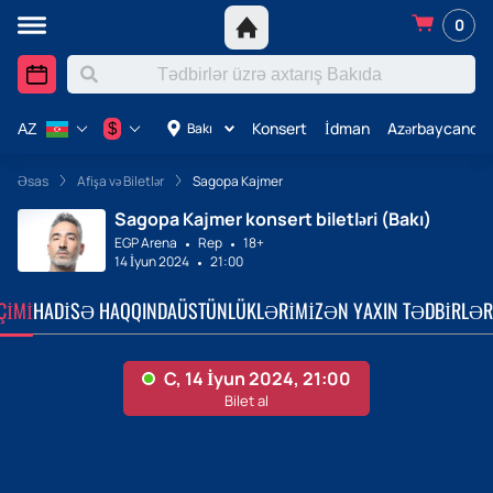
0
Konsert
İdman
Azərbaycanda 
$
Bakı
AZ
Əsas
Afişa və Biletlər
Sagopa Kajmer
Sagopa Kajmer konsert biletləri (Bakı)
EGP Arena
Rep
18+
14 İyun 2024
21:00
ÇIMI
HADISƏ HAQQINDA
ÜSTÜNLÜKLƏRIMIZ
ƏN YAXIN TƏDBIRLƏR