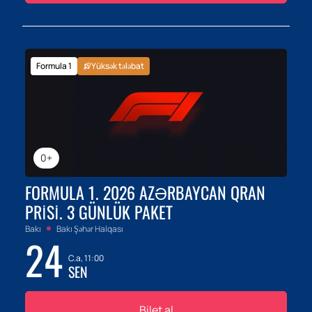
Formula 1
Yüksək tələbat
0+
FORMULA 1. 2026 AZƏRBAYCAN QRAN
PRISI. 3 GÜNLÜK PAKET
Bakı
Bakı Şəhər Halqası
24
C.a, 11:00
SEN
Bilet al