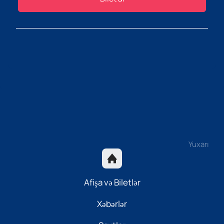
Yuxarı
Afişa və Biletlər
Xəbərlər