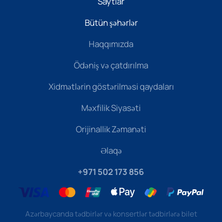
Saytlar
Bütün şəhərlər
Haqqımızda
Ödəniş və çatdırılma
Xidmətlərin göstərilməsi qaydaları
Məxfilik Siyasəti
Orijinallik Zəmanəti
Əlaqə
+971 502 173 856
Azərbaycanda tədbirlər və konsertlər tədbirlərə bilet