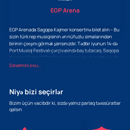
EGP Arena
EGP Arenada Sagopa Kajmer konsertinə bilet alın – Bu
sizin türk rep musiqisinin ən nüfuzlu simalarından
birinin çıxışını görmək şansınızdır. Tədbir iyunun 14-də
Port Musiqi Festivalı çərçivəsində baş tutacaq. Saqopa
Kajmer "Qaliba", "Toz Taneleri" kimi məşhur hitlərini ifa
edəcək. və "366 gun-cı gün". Konsert janrın bütün
Davamını oxu...
pərəstişkarları üçün əlamətdar olacağını vəd edir.
EGP Arena – Bu, şəhərin əlverişli yerində yerləşən
müasir konsert məkanıdır. O, yüksək keyfiyyətli səs və
Niyə bizi seçirlər
möhtəşəm ifaları təmin edən qabaqcıl səs və
işıqlandırma sistemləri ilə təchiz edilmişdir.
Bizim üçün vacibdir ki, sizdə yalnız parlaq təəssüratlar
Ziyarətçilərin rahatlığı üçün ayrı-ayrı girişləri olan iki
qalsın
dayanacaq, həmçinin oturmaq üçün rahat masaları
olan VİP zona var.
Veb saytımız vasitəsilə biletlərin alınmasının