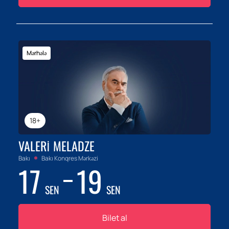
Mərhələ
18+
VALERI MELADZE
Bakı
Bakı Konqres Mərkəzi
17
19
SEN
SEN
Bilet al