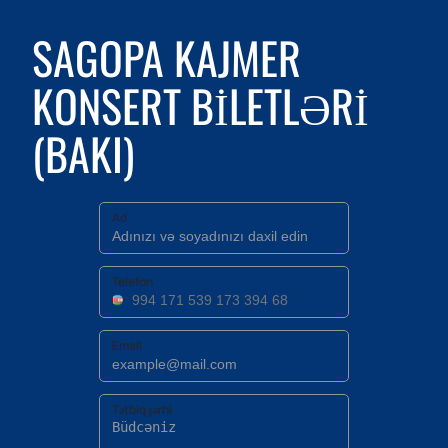
SAGOPA KAJMER
KONSERT BILETLƏRI
(BAKI)
Ad
Telefon
Email
Tətbiq şərhi