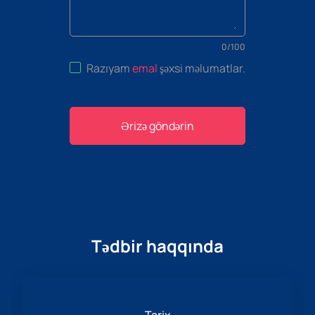
0
/
100
Razıyam
emal
şəxsi məlumatlar
.
Ərizə göndərin
Tədbir haqqında