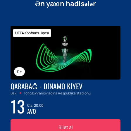
Ən yaxın hadisələr
UEFA Konfrans Liqası
0+
QARABAĞ - DINAMO KIYEV
Bakı
Tofiq Bəhramov adına Respublika stadionu
13
C.a, 20:00
AVQ
Bilet al