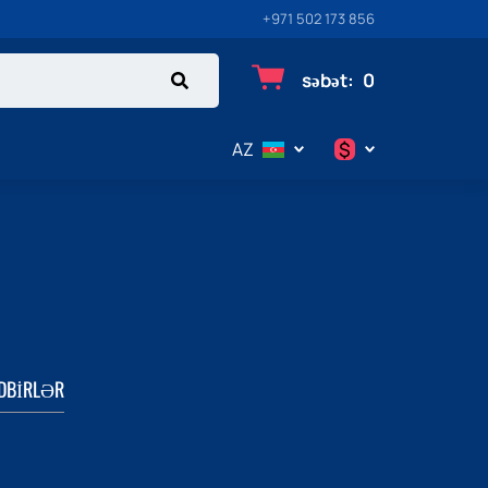
+971 502 173 856
səbət
:
0
$
AZ
$
€
₽
DBIRLƏR