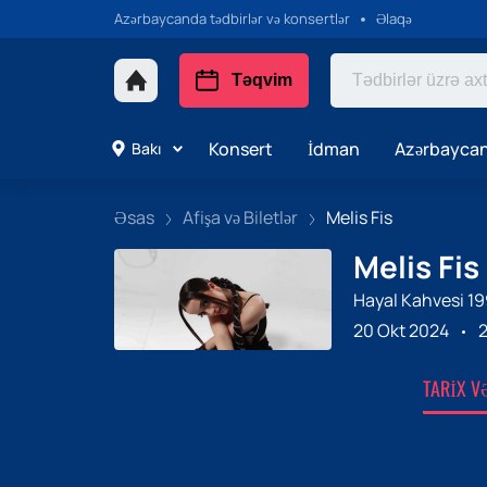
Azərbaycanda tədbirlər və konsertlər
Əlaqə
Təqvim
Konsert
İdman
Azərbaycan
Bakı
Əsas
Afişa və Biletlər
Melis Fis
Melis Fis
Hayal Kahvesi 1
20 Okt 2024
2
TARIX V