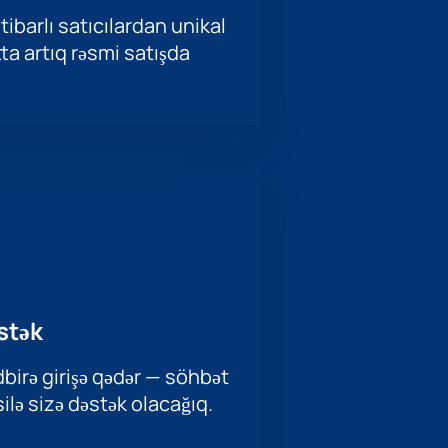
tibarlı satıcılardan unikal
ətta artıq rəsmi satışda
stək
birə girişə qədər — söhbət
ilə sizə dəstək olacağıq.