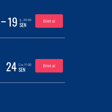
19
Ş., 20:00
Bilet al
SEN
24
C.a, 11:00
Bilet al
SEN