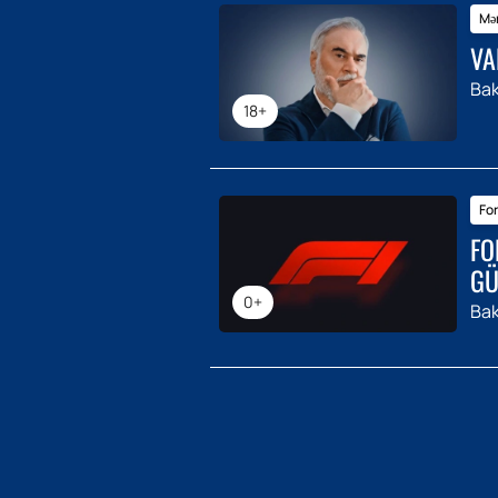
Mər
VA
Bak
18+
For
FO
GÜ
0+
Bak