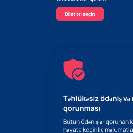
Biletləri seçin
Təhlükəsiz ödəniş və
qorunması
Bütün ödənişlər qorunan ka
həyata keçirilir, məlumatla