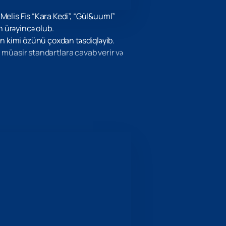
Melis Fis “Kara Kedi”, “Gül&uuml”
in ürəyincə olub.
an kimi özünü çoxdan təsdiqləyib.
nı müasir standartlara cavab verir və
həvəskarlarını birləşdirən parlaq
i mütləq görülməli edir.
i 1992-də Melis Fis konsertinə