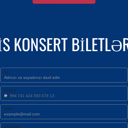
IS KONSERT BILETLƏR
Ad
Telefon
Email
Tətbiq şərhi