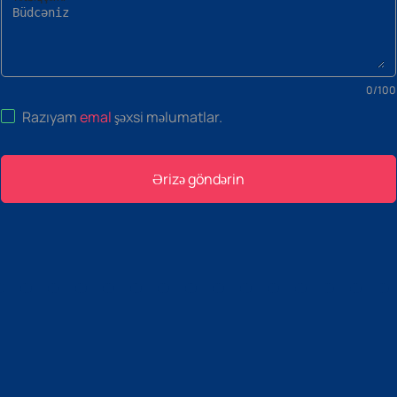
0
/
100
Razıyam
emal
şəxsi məlumatlar
.
Ərizə göndərin