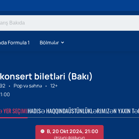
da Formula 1
Bölmələr
 konsert biletləri (Bakı)
992
Pop və səhnə
12+
1:00
Ə YER SEÇIMI
HADISƏ HAQQINDA
ÜSTÜNLÜKLƏRIMIZ
ƏN YAXIN TƏ