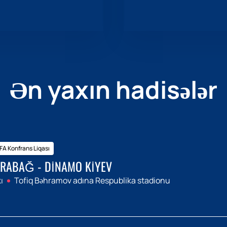
Ən yaxın hadisələr
A Konfrans Liqası
RABAĞ - DINAMO KIYEV
ı
Tofiq Bəhramov adına Respublika stadionu