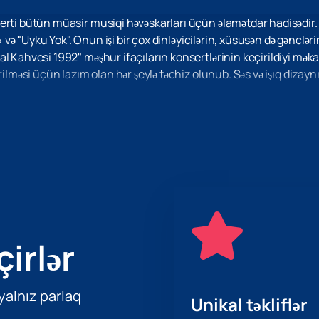
erti bütün müasir musiqi həvəskarları üçün əlamətdar hadisədir. 
ı» və "Uyku Yok". Onun işi bir çox dinləyicilərin, xüsusən də gənclər
l Kahvesi 1992" məşhur ifaçıların konsertlərinin keçirildiyi mək
rilməsi üçün lazım olan hər şeylə təchiz olunub. Səs və işıq dizay
 yeni bəstələrini təqdim edəcək. Konsert bütün keyfiyyətli musiqi 
ramı gərgin olacaq və atmosfer – unudulmazdır ki, bu da bu tədbir
təyənlər üçün biletləri əvvəlcədən almaq mümkündür.
Hayal Kahves
niz
.
çirlər
 yalnız parlaq
Unikal təkliflər