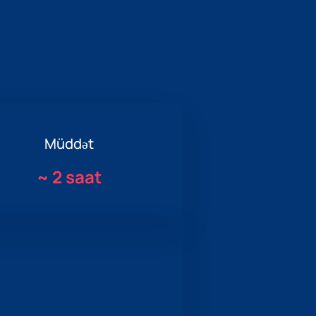
Müddət
~
2 saat