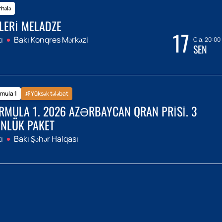
hələ
LERI MELADZE
17
ı
Bakı Konqres Mərkəzi
C.a, 20:00
SEN
mula 1
Yüksək tələbat
RMULA 1. 2026 AZƏRBAYCAN QRAN PRISI. 3
NLÜK PAKET
ı
Bakı Şəhər Halqası