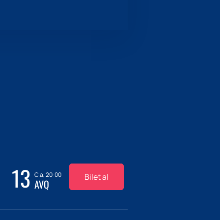
13
C.a, 20:00
Bilet al
AVQ