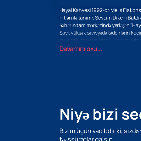
Hayal Kahvesi 1992-də Melis Fis kons
hitləri ilə tanınır. Sevdim Dikeni Batd
Şəhərin tam mərkəzində yerləşən "Haya
Sayt yüksək səviyyədə tədbirlərin keçi
bu, canlı ifa üçün ideal şərait yaradır.
Melis Fis həm məşhur hitlərini, həm də
Davamını oxu...
hadisə olacağını vəd edir. Axşam proq
Bu musiqili tədbirdə iştirak etmək is
biletləri saytımızdan əldə edə bilərsi
Niyə bizi se
Bizim üçün vacibdir ki, sizdə
təəssüratlar qalsın