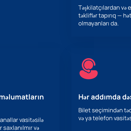
Təşkilatçılardan və e
təkliflər tapırıq — h
olmayanları da.
 məlumatların
Hər addımda də
Bilet seçimindən təd
və ya telefon vasitəs
nallar vasitəsilə
r saxlanılmır və