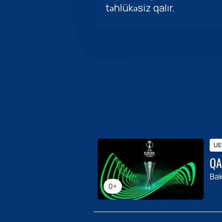
təhlükəsiz qalır.
UEF
QA
Bak
0+