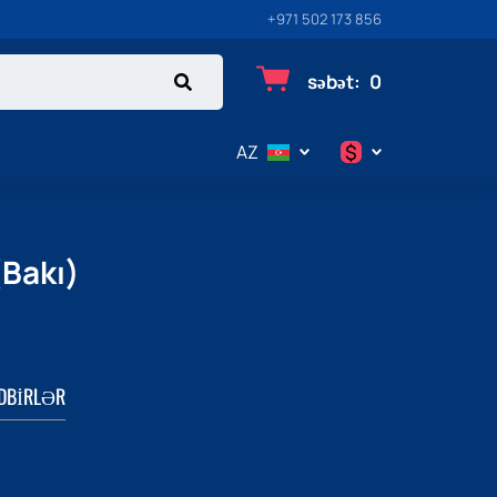
+971 502 173 856
səbət
:
0
$
AZ
$
€
(Bakı)
₽
DBIRLƏR