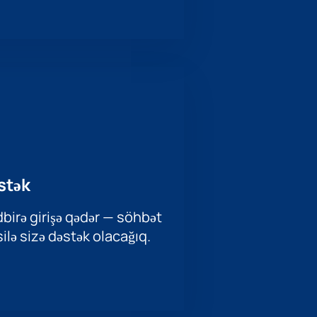
stək
birə girişə qədər — söhbət
ilə sizə dəstək olacağıq.