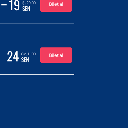
19
Ş., 20:00
Bilet al
SEN
24
C.a, 11:00
Bilet al
SEN