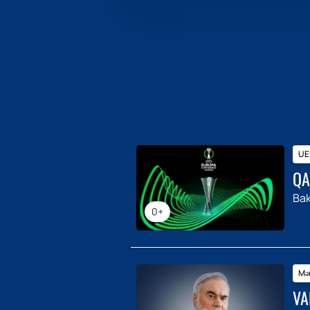
UEF
QA
Bak
0+
Mər
VA