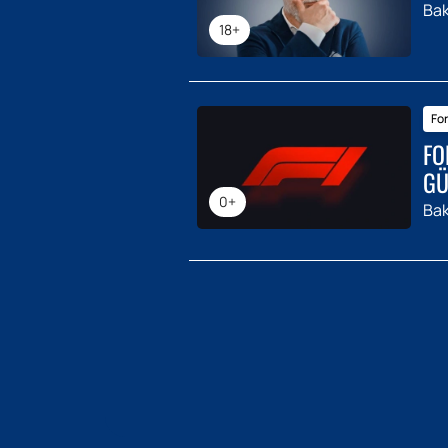
Bak
18+
For
FO
GÜ
0+
Bak