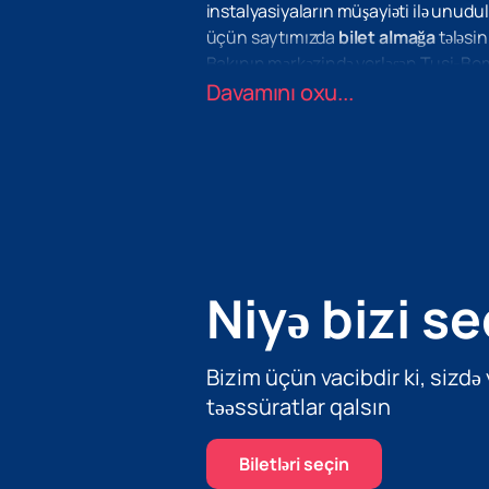
instalyasiyaların müşayiəti ilə unud
üçün saytımızda
bilet almağa
tələsin
Bakının mərkəzində yerləşən Tusi-Bom
immersion texnologiyaları sayəsində P
Davamını oxu...
iştirakçıları kimi hiss edə bilərlər ki, b
Ludovico Einaudi – neoklassizmin ən 
dünyada milyonlarla dinləyicinin qəlb
qeyriləri. Bu, Einaudinin şah əsərləri
Gecənin ifaçısı Nigar Əsədullayeva 
məktəbində çalışır. Onun məharəti və 
gətirməyi vəd edir.
Niyə bizi se
Bizim üçün vacibdir ki, sizdə
təəssüratlar qalsın
Biletləri seçin