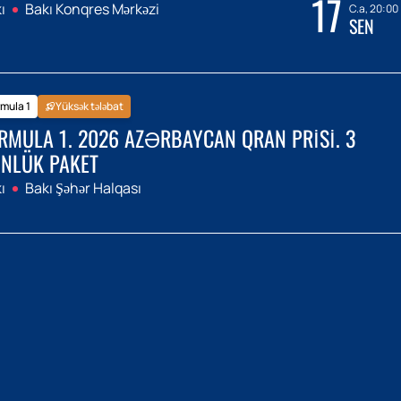
17
ı
Bakı Konqres Mərkəzi
C.a, 20:00
SEN
mula 1
Yüksək tələbat
RMULA 1. 2026 AZƏRBAYCAN QRAN PRISI. 3
NLÜK PAKET
ı
Bakı Şəhər Halqası