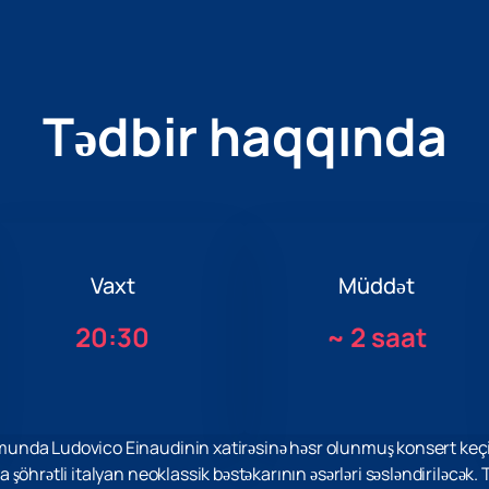
Tədbir haqqında
Vaxt
Müddət
20:30
~
2 saat
unda Ludovico Einaudinin xatirəsinə həsr olunmuş konsert keçi
öhrətli italyan neoklassik bəstəkarının əsərləri səsləndiriləcək. 