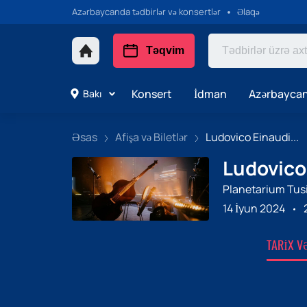
Azərbaycanda tədbirlər və konsertlər
Əlaqə
Təqvim
Konsert
İdman
Azərbaycan
Bakı
Əsas
Afişa və Biletlər
Ludovico Einaudi...
Ludovico 
Planetarium Tu
14 İyun 2024
TARIX V