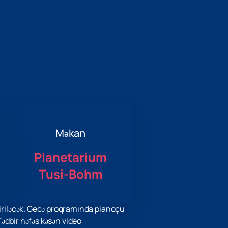
Məkan
Planetarium
Tusi-Bohm
riləcək. Gecə proqramında pianoçu
Tədbir nəfəs kəsən video