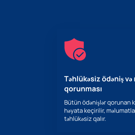
Təhlükəsiz ödəniş və
qorunması
Bütün ödənişlər qorunan ka
həyata keçirilir, məlumatla
təhlükəsiz qalır.