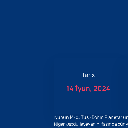
Tarix
14 İyun, 2024
İyunun 14-də Tusi-Bohm Planetarium
Nigar Əsədullayevanın ifasında dünya ş