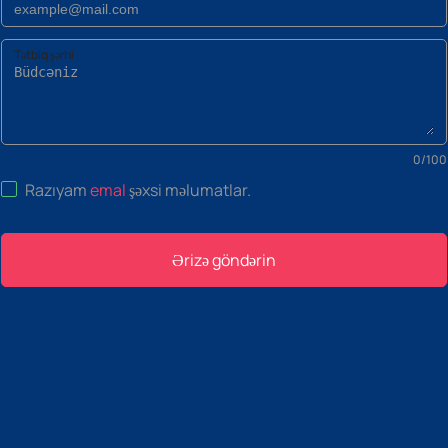
Tətbiq şərhi
0
/
100
Razıyam
emal
şəxsi məlumatlar
.
Ərizə göndərin