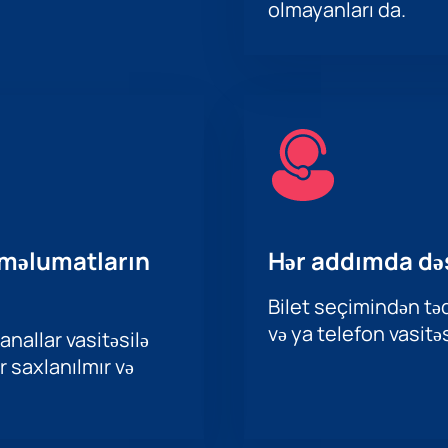
olmayanları da.
 məlumatların
Hər addımda də
Bilet seçimindən təd
və ya telefon vasitəs
nallar vasitəsilə
r saxlanılmır və