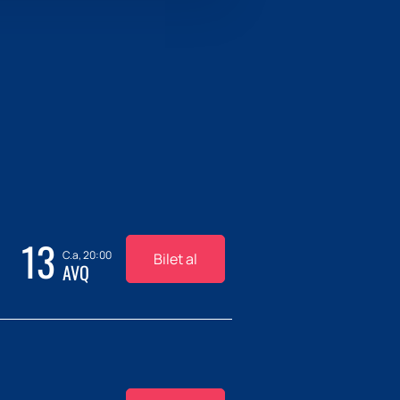
13
C.a, 20:00
Bilet al
AVQ