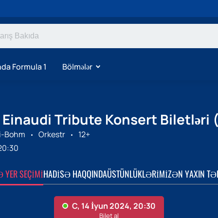
da Formula 1
Bölmələr
Einaudi Tribute Konsert Biletləri 
si-Bohm
Orkestr
12+
20:30
Ə YER SEÇIMI
HADISƏ HAQQINDA
ÜSTÜNLÜKLƏRIMIZ
ƏN YAXIN TƏ