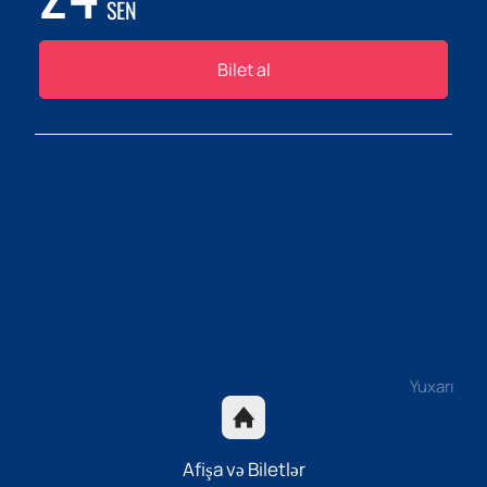
SEN
Bilet al
Yuxarı
Afişa və Biletlər