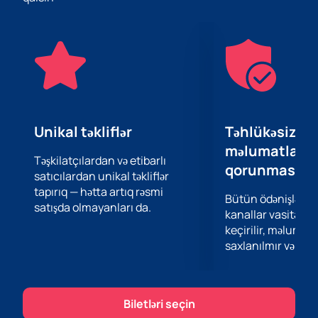
orijinal Latın Amerikası caz kompozisiyalarını ifa edir.
Onun musiqisi caz ənənələrini müasir elementlərlə
birləşdirərək unikal səs yaradır.
Bu gözəl konsertdə yerinizi təmin etmək üçün
biletləri
əvvəlcədən saytımızdan ala bilərsiniz. Meydan musiqi
tamaşalarına rahat baxmaq və dinləmək üçün lazım
olan hər şeylə təchiz olunub.
Dövrümüzün ən istedadlı caz pianoçularından birinin
Unikal təkliflər
Təhlükəsiz öd
canlı ifasından həzz almaq fürsətini qaçırmayın.
məlumatların
Saytımızdan biletləri əldə edib bu musiqili tədbirə indi
Təşkilatçılardan və etibarlı
qorunması
satıcılardan unikal təkliflər
qoşula bilərsiniz.
tapırıq — hətta artıq rəsmi
Bütün ödənişlər 
satışda olmayanları da.
kanallar vasitəsil
keçirilir, məlumatl
saxlanılmır və təhl
Biletləri seçin