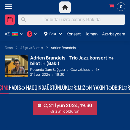
0
Konsert
İdman
Azərbaycanda 
$
Bakı
AZ
Əsas
Afişa və Biletlər
Adrien Brandeis ...
Adrien Brandeis - Trio Jazz konsertinə
biletlər (Bakı)
Rotunda Dam Bağçası
Caz və blues
6+
21 İyun 2024
19:30
ÇIMI
HADISƏ HAQQINDA
ÜSTÜNLÜKLƏRIMIZ
ƏN YAXIN TƏDBIRLƏR