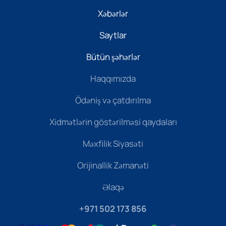
Xəbərlər
Saytlar
Bütün şəhərlər
Haqqımızda
Ödəniş və çatdırılma
Xidmətlərin göstərilməsi qaydaları
Məxfilik Siyasəti
Orijinallik Zəmanəti
Əlaqə
+971 502 173 856