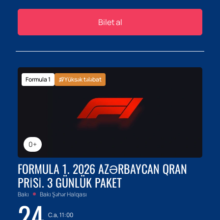
Bilet al
Formula 1
Yüksək tələbat
0+
FORMULA 1. 2026 AZƏRBAYCAN QRAN
PRISI. 3 GÜNLÜK PAKET
Bakı
Bakı Şəhər Halqası
24
C.a, 11:00