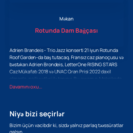
Məkan
Rotunda Dam Bağçası
Adrien Brandeis - Trio Jazz konserti 21 iyun Rotunda
Roof Garden-da baş tutacaq. Fransız caz pianoçusu və
bəstəkarı Adrien Brondeis, LetterOne RISING STARS
Caz Mükafatı 2018 və UNAC Qran Prisi 2022 daxil
olmaqla, nailiyyətləri ilə tanınır. Bu axşam o, Meksikada
yazılmış "Siempre m's all" albomundan bəstələri təqdim
Davamını oxu...
edəcək.
Rotunda Dam Bağçası — Bu heyrətamiz mənzərələr və
əla akustika təklif edən unikal dam örtüyü konsert
Niyə bizi seçirlər
məkanıdır. O, musiqi tədbirlərinin keçirilməsi üçün
idealdır və tamaşaçılar üçün rahat şərait yaradır.
Bizim üçün vacibdir ki, sizdə yalnız parlaq təəssüratlar
Adrien Brondeis tənqidi və ictimai bəyənmə qazanmış
qalsın