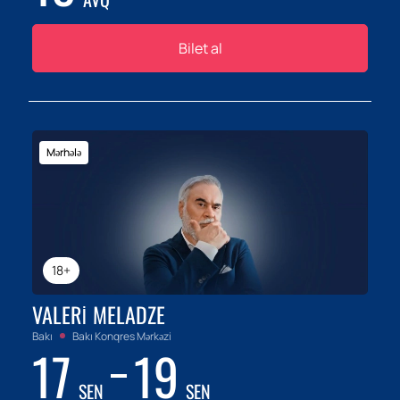
Bilet al
Mərhələ
18+
VALERI MELADZE
Bakı
Bakı Konqres Mərkəzi
17
19
SEN
SEN