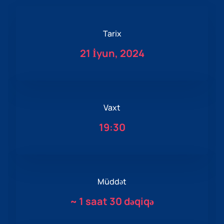
Tarix
21 İyun, 2024
Vaxt
19:30
Müddət
~
1 saat 30 dəqiqə