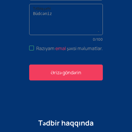
Tətbiq şərhi
0
/
100
Razıyam
emal
şəxsi məlumatlar
.
Ərizə göndərin
Tədbir haqqında