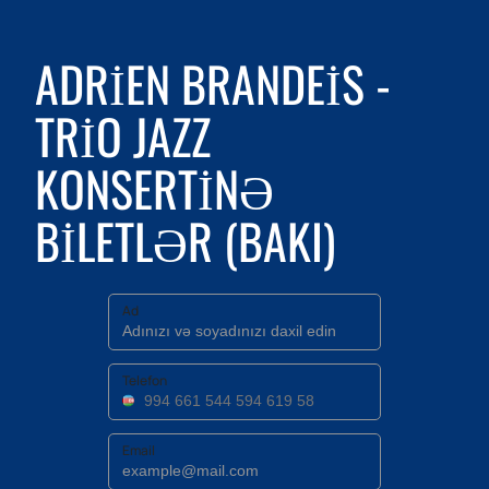
ADRIEN BRANDEIS -
TRIO JAZZ
KONSERTINƏ
BILETLƏR (BAKI)
Ad
Telefon
Email