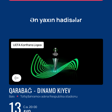
Ən yaxın hadisələr
UEFA Konfrans Liqası
0+
QARABAĞ - DINAMO KIYEV
Bakı
Tofiq Bəhramov adına Respublika stadionu
13
C.a, 20:00
AVQ