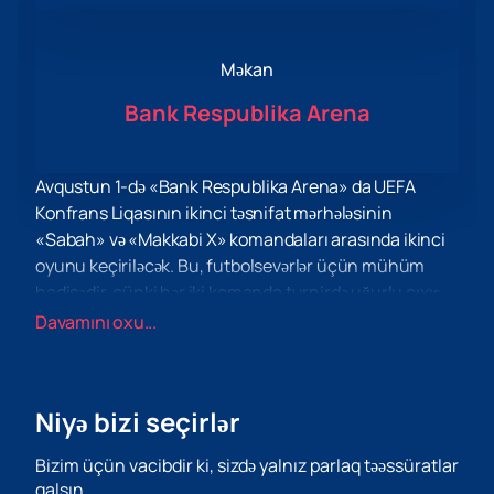
Məkan
Bank Respublika Arena
Avqustun 1-də «Bank Respublika Arena» da UEFA
Konfrans Liqasının ikinci təsnifat mərhələsinin
«Sabah» və «Makkabi X» komandaları arasında ikinci
oyunu keçiriləcək. Bu, futbolsevərlər üçün mühüm
hadisədir, çünki hər iki komanda turnirdə uğurlu çıxış
etməyə çalışır. turnir. Rəqiblərin səviyyəsini nəzərə alsaq,
Davamını oxu...
görüş gərgin və maraqlı keçəcəyini vəd edir.
Bu maraqlı tədbirdə iştirak etmək istəyənlər üçün
1
avqust tarixində Bank Respublika Arenada
Niyə bizi seçirlər
keçiriləcək Sabah - Maccabi X matçına, UEFA
Konfrans Liqasına biletləri saytımızdan əldə etmək
Bizim üçün vacibdir ki, sizdə yalnız parlaq təəssüratlar
imkanı var
.
qalsın