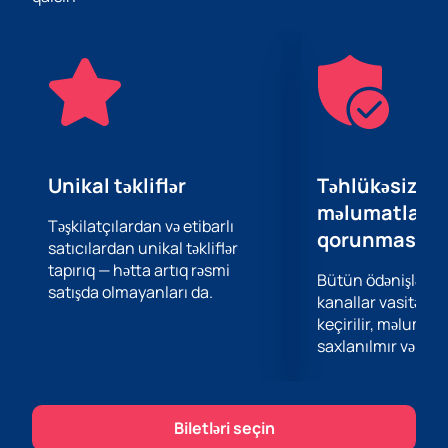
Sabah - Maccabi X matçı hər iki komandanın UEFA
Konfrans Liqasındakı səyahətlərində mühüm mərhələ
olacağını vəd edir. Komandaların əvvəlki çıxışlarını
nəzərə alsaq, sizi sıx döyüş və çoxlu həyəcanlı anlar
gözləmək olar.
Bu mühüm idman tədbirinin şahidi olmaq fürsətini
qaçırmayın. Biletləri indi saytımızdan əldə edə
bilərsiniz. Bank Respublika Arenada unudulmaz futbol
Unikal təkliflər
Təhlükəsiz öd
axşamına hazırlaşın və komandanıza turnirin növbəti
məlumatların
mərhələsinə yüksəlmək uğrunda mübarizədə dəstək
Təşkilatçılardan və etibarlı
qorunması
satıcılardan unikal təkliflər
olun.
tapırıq — hətta artıq rəsmi
Bütün ödənişlər 
satışda olmayanları da.
kanallar vasitəsil
keçirilir, məlumatl
saxlanılmır və təhl
Biletləri seçin