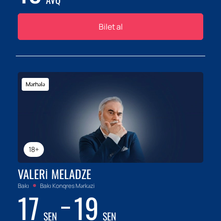
Bilet al
Mərhələ
18+
VALERI MELADZE
Bakı
Bakı Konqres Mərkəzi
17
19
SEN
SEN