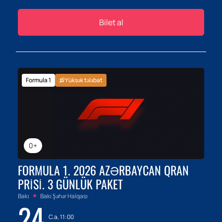
Bilet al
Formula 1
Yüksək tələbat
0+
FORMULA 1. 2026 AZƏRBAYCAN QRAN
PRISI. 3 GÜNLÜK PAKET
Bakı
Bakı Şəhər Halqası
24
C.a, 11:00