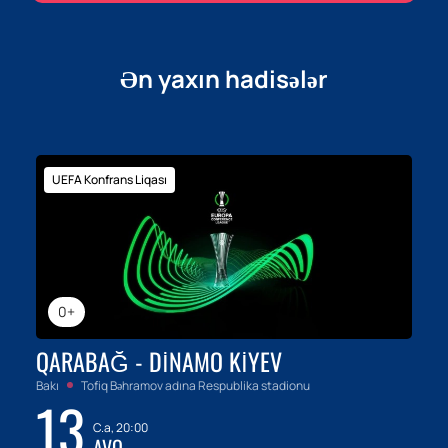
Ən yaxın hadisələr
UEFA Konfrans Liqası
0+
QARABAĞ - DINAMO KIYEV
Bakı
Tofiq Bəhramov adına Respublika stadionu
13
C.a, 20:00
AVQ