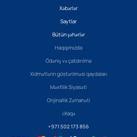
Xəbərlər
Saytlar
Bütün şəhərlər
Haqqımızda
Ödəniş və çatdırılma
Xidmətlərin göstərilməsi qaydaları
Məxfilik Siyasəti
Orijinallik Zəmanəti
Əlaqə
+971 502 173 856