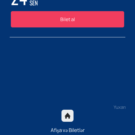
SEN
Bilet al
Yuxarı
Afişa və Biletlər