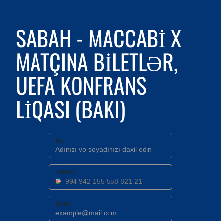
SABAH - MACCABI X
MATÇINA BILETLƏR,
UEFA KONFRANS
LIQASI (BAKI)
Ad
Telefon
Email