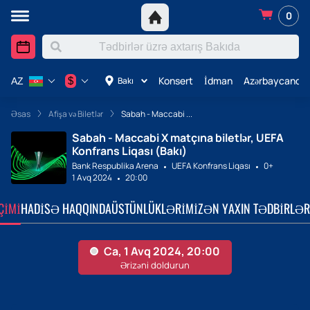
0
Konsert
İdman
Azərbaycanda 
$
Bakı
AZ
Əsas
Afişa və Biletlər
Sabah - Maccabi ...
Sabah - Maccabi X matçına biletlər, UEFA
Konfrans Liqası (Bakı)
Bank Respublika Arena
UEFA Konfrans Liqası
0+
1 Avq 2024
20:00
ÇIMI
HADISƏ HAQQINDA
ÜSTÜNLÜKLƏRIMIZ
ƏN YAXIN TƏDBIRLƏR