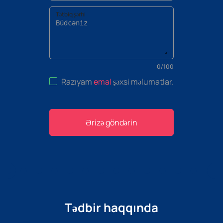
Tətbiq şərhi
0
/
100
Razıyam
emal
şəxsi məlumatlar
.
Ərizə göndərin
Tədbir haqqında