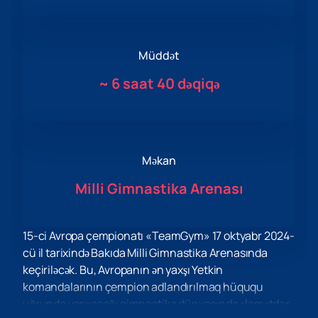
Müddət
~
6 saat 40 dəqiqə
Məkan
Milli Gimnastika Arenası
15-ci Avropa çempionatı «TeamGym» 17 oktyabr 2024-
cü il tarixində Bakıda Milli Gimnastika Arenasında
keçiriləcək. Bu, Avropanın ən yaxşı Yetkin
komandalarının çempion adlandırılmaq hüququ
uğrunda yarışacağı gimnastika dünyasında əlamətdar