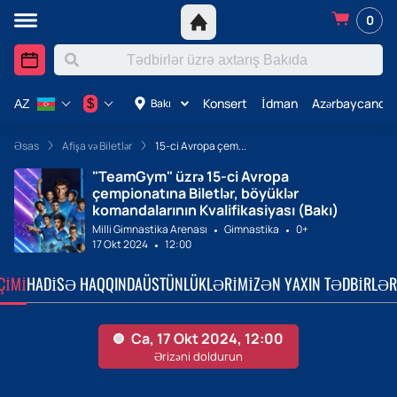
0
Konsert
İdman
Azərbaycanda 
$
Bakı
AZ
Əsas
Afişa və Biletlər
15-ci Avropa çem...
"TeamGym" üzrə 15-ci Avropa
çempionatına Biletlər, böyüklər
komandalarının Kvalifikasiyası (Bakı)
Milli Gimnastika Arenası
Gimnastika
0+
17 Okt 2024
12:00
ÇIMI
HADISƏ HAQQINDA
ÜSTÜNLÜKLƏRIMIZ
ƏN YAXIN TƏDBIRLƏR