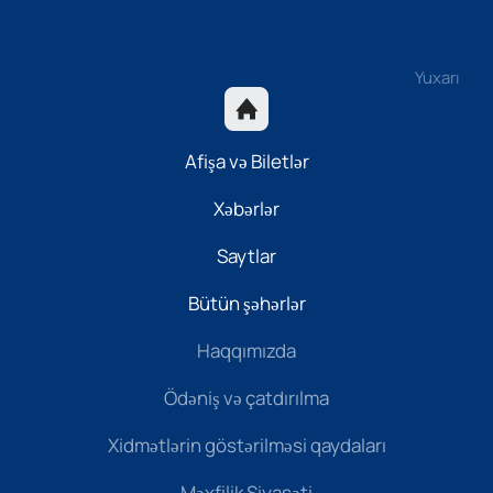
Yuxarı
Afişa və Biletlər
Xəbərlər
Saytlar
Bütün şəhərlər
Haqqımızda
Ödəniş və çatdırılma
Xidmətlərin göstərilməsi qaydaları
Məxfilik Siyasəti