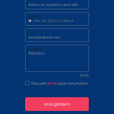
Telefon
Email
Tətbiq şərhi
0
/
100
Razıyam
emal
şəxsi məlumatlar
.
Ərizə göndərin