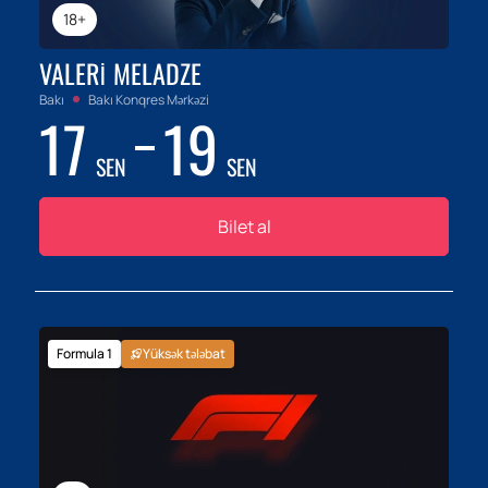
18+
VALERI MELADZE
Bakı
Bakı Konqres Mərkəzi
17
19
SEN
SEN
Bilet al
Formula 1
Yüksək tələbat