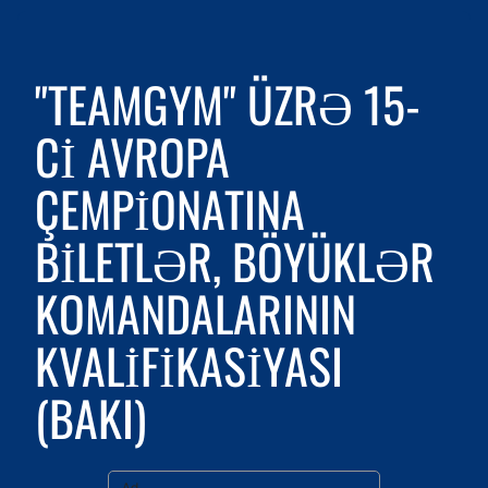
"TEAMGYM" ÜZRƏ 15-
CI AVROPA
ÇEMPIONATINA
BILETLƏR, BÖYÜKLƏR
KOMANDALARININ
KVALIFIKASIYASI
(BAKI)
Ad