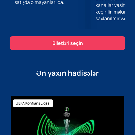
satışda olmayanları da.
kanallar vasitəsil
keçirilir, məlumatl
saxlanılmır və təhl
Biletləri seçin
Ən yaxın hadisələr
UEFA Konfrans Liqası