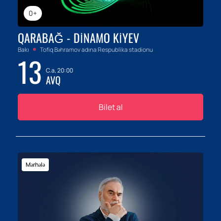
0+
QARABAĞ - DINAMO KIYEV
Bakı
Tofiq Bəhramov adına Respublika stadionu
13
C.a, 20:00
AVQ
Bilet al
Mərhələ