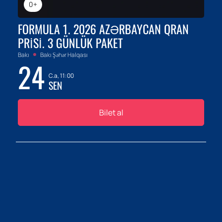
0+
FORMULA 1. 2026 AZƏRBAYCAN QRAN
PRISI. 3 GÜNLÜK PAKET
Bakı
Bakı Şəhər Halqası
24
C.a, 11:00
SEN
Bilet al