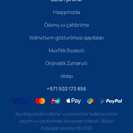
Haqqımızda
Ödəniş və çatdırılma
Xidmətlərin göstərilməsi qaydaları
Məxfilik Siyasəti
Orijinallik Zəmanəti
Əlaqə
+971 502 173 856
Azərbaycanda tədbirlər və konsertlər tədbirlərə bilet
seçimi və çatdırılması konseyer xidməti. Bütün
hüquqlar qorunur
©
2026