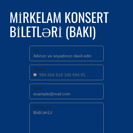
MIRKELAM KONSERT
BILETLƏRI (BAKI)
Ad
Telefon
Email
Tətbiq şərhi