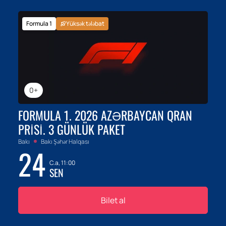
Formula 1
Yüksək tələbat
0+
FORMULA 1. 2026 AZƏRBAYCAN QRAN
PRISI. 3 GÜNLÜK PAKET
Bakı
Bakı Şəhər Halqası
24
C.a, 11:00
SEN
Bilet al