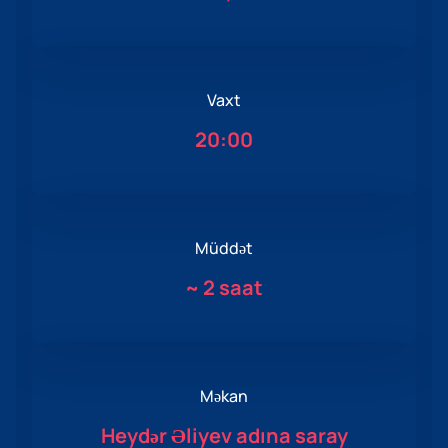
Vaxt
20:00
Müddət
~
2 saat
Məkan
Heydər Əliyev adına saray