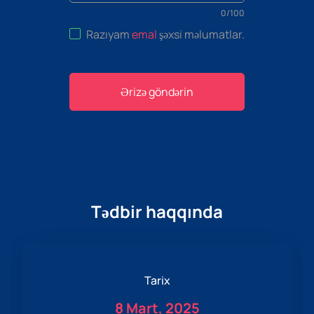
0
/
100
Razıyam
emal
şəxsi məlumatlar
.
Ərizə göndərin
Tədbir haqqında
Tarix
8 Mart, 2025