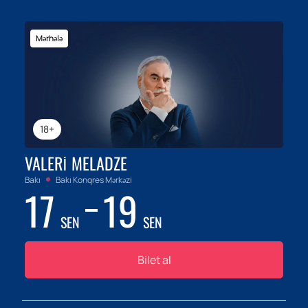
Mərhələ
18+
VALERI MELADZE
Bakı
Bakı Konqres Mərkəzi
17
19
SEN
SEN
Bilet al