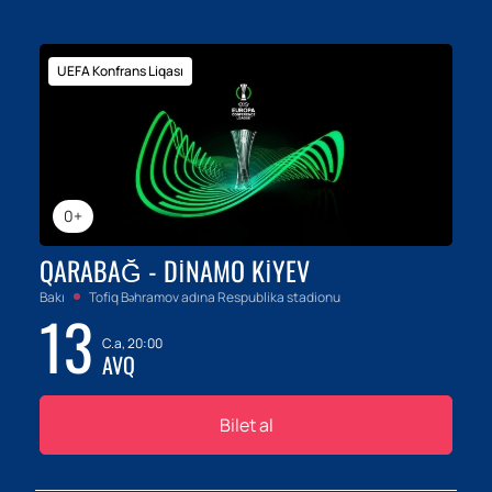
UEFA Konfrans Liqası
0+
QARABAĞ - DINAMO KIYEV
Bakı
Tofiq Bəhramov adına Respublika stadionu
13
C.a, 20:00
AVQ
Bilet al