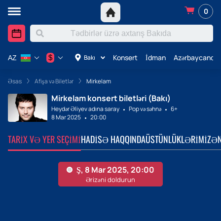
0
Konsert
İdman
Azərbaycanda 
$
Bakı
AZ
Əsas
Afişa və Biletlər
Mirkelam
Mirkelam konsert biletləri (Bakı)
Heydər Əliyev adına saray
Pop və səhnə
6+
8 Mar 2025
20:00
TARIX VƏ YER SEÇIMI
HADISƏ HAQQINDA
ÜSTÜNLÜKLƏRIMIZ
ƏN