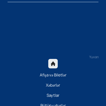
Yuxarı
Afişa və Biletlər
Xəbərlər
Saytlar
Bütün şəhərlər