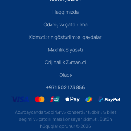
Haqqımızda
Ödəniş və çatdırılma
Xidmətlərin göstərilməsi qaydaları
Məxfilik Siyasəti
Orijinallik Zəmanəti
Əlaqə
+971 502 173 856
Azərbaycanda tədbirlər və konsertlər tədbirlərə bilet
seçimi və çatdırılması konseyer xidməti. Bütün
hüquqlar qorunur
©
2026