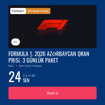
Formula 1
Yüksək tələbat
0+
FORMULA 1. 2026 AZƏRBAYCAN QRAN
PRISI. 3 GÜNLÜK PAKET
Bakı
Bakı Şəhər Halqası
24
C.a, 11:00
SEN
Bilet al