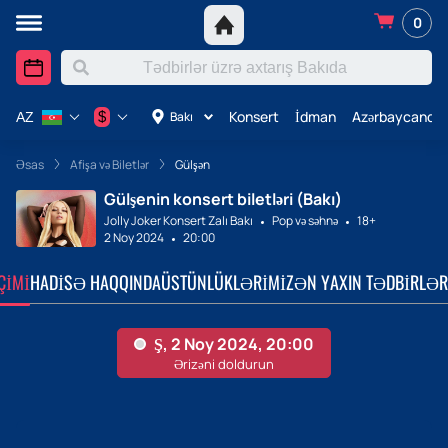
0
Konsert
İdman
Azərbaycanda 
$
Bakı
AZ
Əsas
Afişa və Biletlər
Gülşən
Gülşenin konsert biletləri (Bakı)
Jolly Joker Konsert Zalı Bakı
Pop və səhnə
18+
2 Noy 2024
20:00
ÇIMI
HADISƏ HAQQINDA
ÜSTÜNLÜKLƏRIMIZ
ƏN YAXIN TƏDBIRLƏR