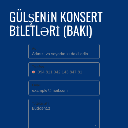
GÜLŞENIN KONSERT
BILETLƏRI (BAKI)
Ad
Telefon
Email
Tətbiq şərhi