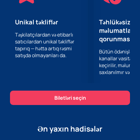
Bangir" (2015) türk musiqi sənayesinə ciddi təsir
göstərib. 2015-ci ildə YouTube-da ən çox baxılan türk
müğənnisi, 2016-cı ildə isə bir klipi üçün 200 milyon
Unikal təkliflər
Təhlükəsiz öd
baxış toplayan ilk müğənni oldu. Onun 2020-ci ildə
məlumatların
Edis “Nirvana” ilə dueti də geniş rəğbət qazanıb.
Təşkilatçılardan və etibarlı
qorunması
satıcılardan unikal təkliflər
Gülsenin Bakıda canlı ifasından həzz almaq fürsətini
tapırıq — hətta artıq rəsmi
qaçırmayın!
Biletləri
indi saytımızdan əldə edə
Bütün ödənişlər 
satışda olmayanları da.
bilərsiniz. . Tələsin, yerlərin sayı məhduddur. Konsert
kanallar vasitəsil
türk pop musiqisinin bütün pərəstişkarları üçün
keçirilir, məlumatl
unudulmaz hadisə olacağını vəd edir. Saytımızda bilet
saxlanılmır və təhl
almaq sadə və rahatdır.
Noyabrın 2-də Jolly Joker Concert Hall Baku-a gəlin və
bu musiqi festivalının bir hissəsi olun!
Biletləri seçin
Ən yaxın hadisələr