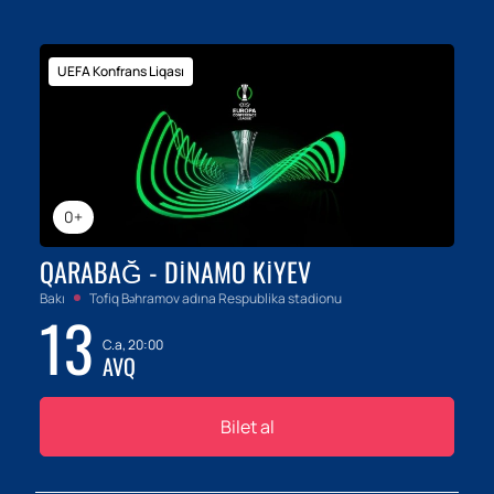
UEFA Konfrans Liqası
0+
QARABAĞ - DINAMO KIYEV
Bakı
Tofiq Bəhramov adına Respublika stadionu
13
C.a, 20:00
AVQ
Bilet al