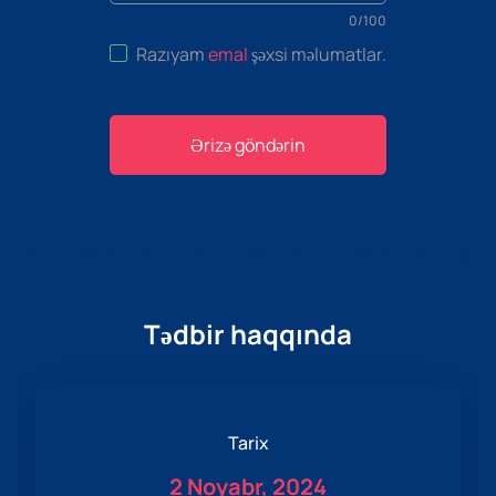
0
/
100
Razıyam
emal
şəxsi məlumatlar
.
Ərizə göndərin
Tədbir haqqında
Tarix
2 Noyabr, 2024