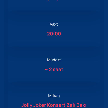
Vaxt
20:00
Müddət
~
2 saat
Məkan
Jolly Joker Konsert Zalı Bakı