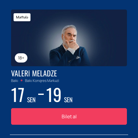
Mərhələ
18+
VALERI MELADZE
Bakı
Bakı Konqres Mərkəzi
17
19
SEN
SEN
Bilet al