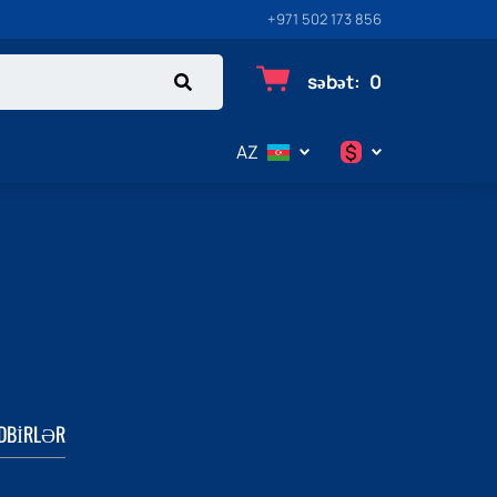
+971 502 173 856
səbət
:
0
$
AZ
$
€
₽
DBIRLƏR