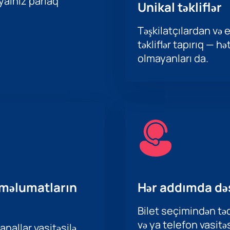
 yalnız parlaq
Unikal təkliflər
Təşkilatçılardan və e
təkliflər tapırıq — h
olmayanları da.
 məlumatların
Hər addımda də
Bilet seçimindən təd
və ya telefon vasitəs
nallar vasitəsilə