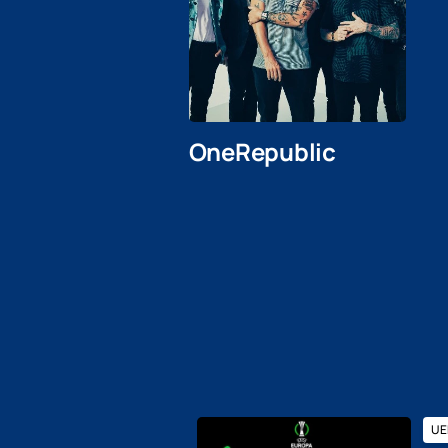
OneRepublic
UEF