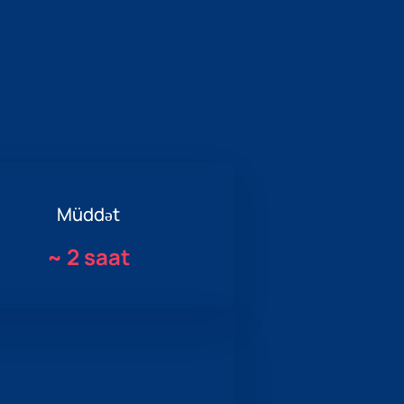
Müddət
~
2 saat