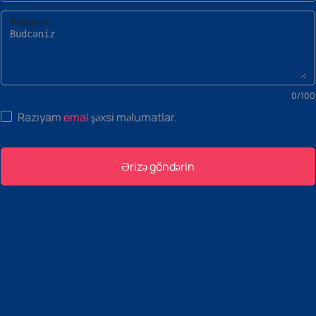
Tətbiq şərhi
0
/
100
Razıyam
emal
şəxsi məlumatlar
.
Ərizə göndərin