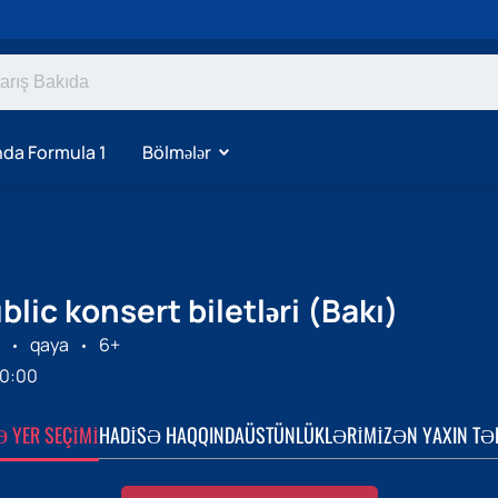
da Formula 1
Bölmələr
ic konsert biletləri (Bakı)
qaya
6+
0:00
Ə YER SEÇIMI
HADISƏ HAQQINDA
ÜSTÜNLÜKLƏRIMIZ
ƏN YAXIN TƏ