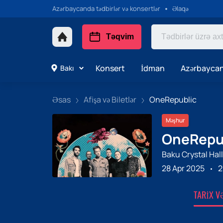
Azərbaycanda tədbirlər və konsertlər
Əlaqə
Təqvim
Konsert
İdman
Azərbaycan
Bakı
Əsas
Afişa və Biletlər
OneRepublic
Məşhur
OneRepubl
Baku Crystal Hall
28 Apr 2025
2
TARIX V