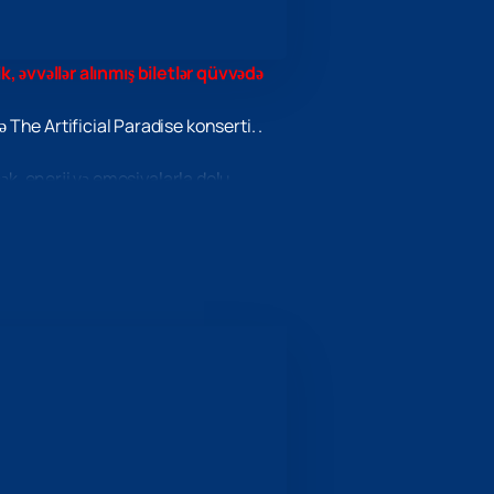
k, əvvəllər alınmış biletlər qüvvədə
he Artificial Paradise konserti. .
ək. enerji və emosiyalarla dolu
ir konserti pərəstişkarları üçün xüsusi
nılar. Konsertdə yerinizi təmin