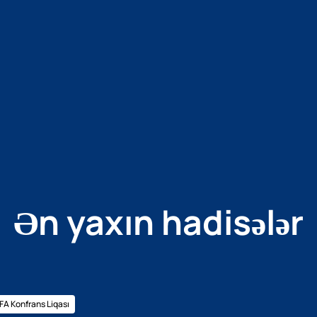
Ən yaxın hadisələr
A Konfrans Liqası