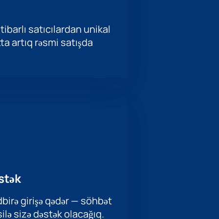
tibarlı satıcılardan unikal
ətta artıq rəsmi satışda
stək
birə girişə qədər — söhbət
ilə sizə dəstək olacağıq.