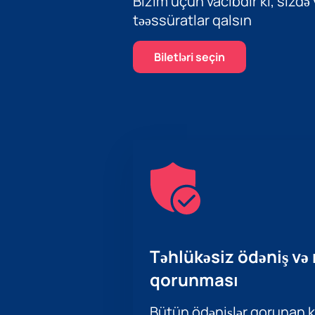
Bizim üçün vacibdir ki, sizdə
təəssüratlar qalsın
Biletləri seçin
Təhlükəsiz ödəniş və
qorunması
Bütün ödənişlər qorunan ka