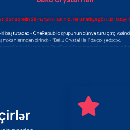
 tədbir aprelin 28-nə təxirə salınıb. Narahatlığa görə üzr istəyiri
iri baş tutacaq - OneRepublic qrupunun dünya turu çərçivəsində T
 məkanlarından birində - “Baku Crystal Hall”da çıxış edəcək.
Secrets” hitləri ilə tanınan OneRepublic tamaşaçılara təqdim edəc
ksək səs keyfiyyəti və təsirli vizuallığı ilə seçilir ki, bu da hər b
q və canlı ifadan həzz almaq fürsətini qaçırmayın. sevdiyiniz mah
ic konsertinə
əvvəlcədən bilet almağı tövsiyə edirik.
çirlər