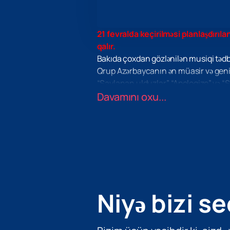
21 fevralda keçirilməsi planlaşdırılan
qalır.
Bakıda çoxdan gözlənilən musiqi tədb
Qrup Azərbaycanın ən müasir və geniş
“Saylanan ulduzlar”, “Apologize” və “
unudulmaz şou. Onların ifaları həmişə yü
Davamını oxu...
hadisə edir.
Bu möhtəşəm tədbirin bir hissəsi olma
etmək üçün saytımızdan
OneRepubl
Niyə bizi se