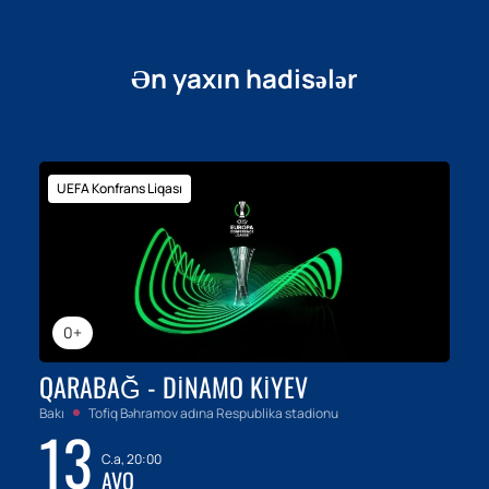
Ən yaxın hadisələr
UEFA Konfrans Liqası
0+
QARABAĞ - DINAMO KIYEV
Bakı
Tofiq Bəhramov adına Respublika stadionu
13
C.a, 20:00
AVQ