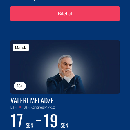
Bilet al
Mərhələ
18+
VALERI MELADZE
Bakı
Bakı Konqres Mərkəzi
17
19
SEN
SEN