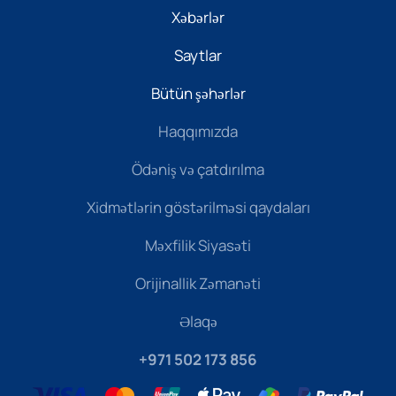
Xəbərlər
Saytlar
Bütün şəhərlər
Haqqımızda
Ödəniş və çatdırılma
Xidmətlərin göstərilməsi qaydaları
Məxfilik Siyasəti
Orijinallik Zəmanəti
Əlaqə
+971 502 173 856