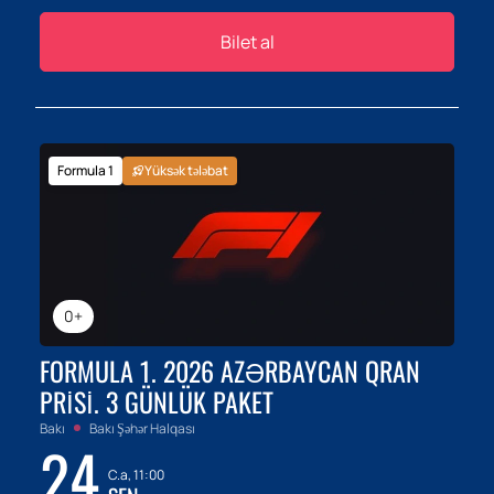
Bilet al
Formula 1
Yüksək tələbat
0+
FORMULA 1. 2026 AZƏRBAYCAN QRAN
PRISI. 3 GÜNLÜK PAKET
Bakı
Bakı Şəhər Halqası
24
C.a, 11:00