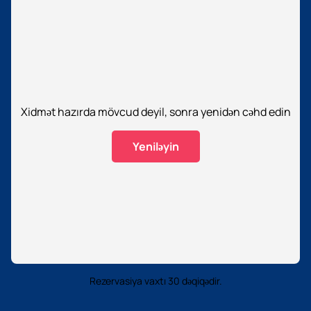
Xidmət hazırda mövcud deyil, sonra yenidən cəhd edin
Yeniləyin
Rezervasiya vaxtı 30 dəqiqədir.