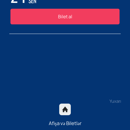
SEN
Bilet al
Yuxarı
Afişa və Biletlər