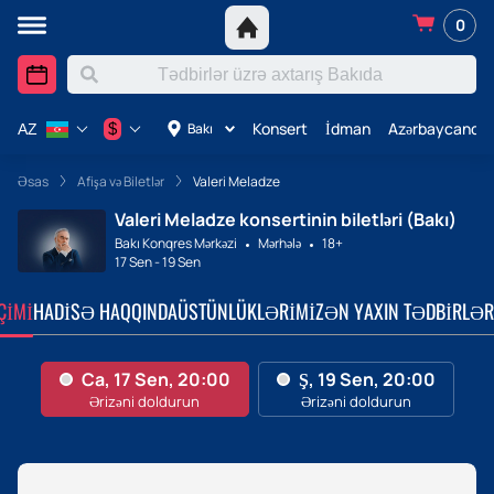
0
Konsert
İdman
Azərbaycanda 
$
Bakı
AZ
Əsas
Afişa və Biletlər
Valeri Meladze
Valeri Meladze konsertinin biletləri (Bakı)
Bakı Konqres Mərkəzi
Mərhələ
18+
17 Sen
-
19 Sen
ÇIMI
HADISƏ HAQQINDA
ÜSTÜNLÜKLƏRIMIZ
ƏN YAXIN TƏDBIRLƏR