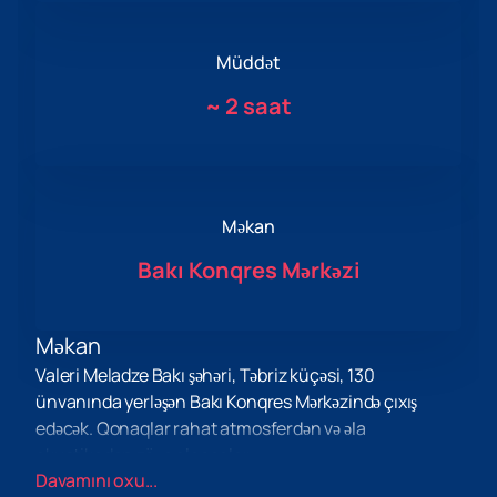
Müddət
~
2 saat
Məkan
Bakı Konqres Mərkəzi
Məkan
Valeri Meladze Bakı şəhəri, Təbriz küçəsi, 130
ünvanında yerləşən Bakı Konqres Mərkəzində çıxış
edəcək. Qonaqlar rahat atmosferdən və əla
akustikadan zövq alacaqlar.
Davamını oxu...