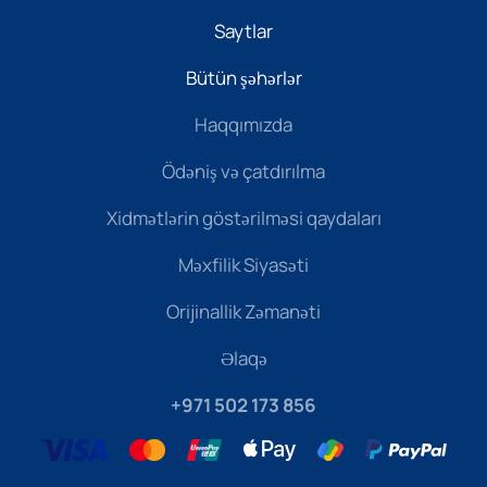
Saytlar
Bütün şəhərlər
Haqqımızda
Ödəniş və çatdırılma
Xidmətlərin göstərilməsi qaydaları
Məxfilik Siyasəti
Orijinallik Zəmanəti
Əlaqə
+971 502 173 856