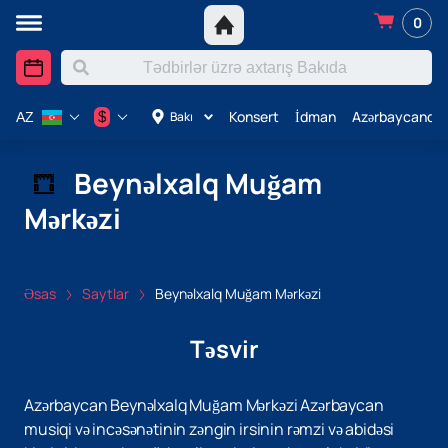
0
Konsert
İdman
Azərbaycanda 
$
Bakı
AZ
Beynəlxalq Muğam
Mərkəzi
Əsas
Saytlar
Beynəlxalq Muğam Mərkəzi
Təsvir
Azərbaycan Beynəlxalq Muğam Mərkəzi Azərbaycan
musiqi və incəsənətinin zəngin irsinin rəmzi və abidəsi