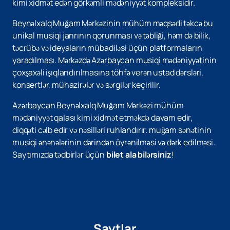
kimi xidmət edən görkəmli mədəniyyət kompleksidir.
Beynəlxalq Muğam Mərkəzinin mühüm məqsədi təkcə bu
unikal musiqi janrının qorunması və təbliği, həm də bilik,
təcrübə və ideyaların mübadiləsi üçün platformaların
yaradılması. Mərkəzdə Azərbaycan musiqi mədəniyyətinin
çoxşaxəli işıqlandırılmasına töhfə verən ustad dərsləri,
konsertlər, mühazirələr və sərgilər keçirilir.
Azərbaycan Beynəlxalq Muğam Mərkəzi mühüm
mədəniyyət qalası kimi xidmət etməkdə davam edir,
diqqəti cəlb edir və nəsilləri ruhlandırır. muğam sənətinin
musiqi ənənələrinin dərindən öyrənilməsi və dərk edilməsi.
Saytımızda tədbirlər üçün
bilet ala bilərsiniz
!
Saytlar