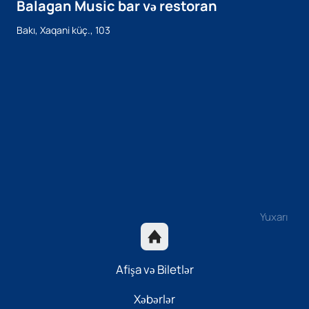
Balagan Music bar və restoran
Bakı, Xaqani küç., 103
Yuxarı
Afişa və Biletlər
Xəbərlər