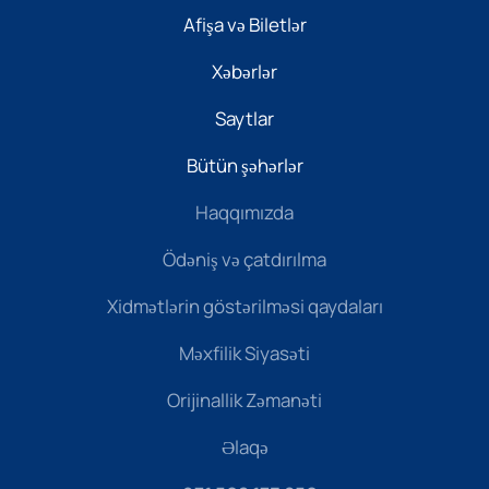
Afişa və Biletlər
Xəbərlər
Saytlar
Bütün şəhərlər
Haqqımızda
Ödəniş və çatdırılma
Xidmətlərin göstərilməsi qaydaları
Məxfilik Siyasəti
Orijinallik Zəmanəti
Əlaqə