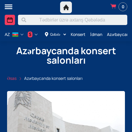
0
Konsert
İdman
Azərbaycanda
$
Qəbələ
AZ
Azərbaycanda konsert
salonları
Əsas
Azərbaycanda konsert salonları