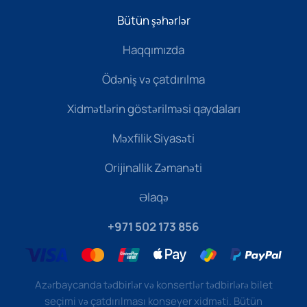
Bütün şəhərlər
Haqqımızda
Ödəniş və çatdırılma
Xidmətlərin göstərilməsi qaydaları
Məxfilik Siyasəti
Orijinallik Zəmanəti
Əlaqə
+971 502 173 856
Azərbaycanda tədbirlər və konsertlər tədbirlərə bilet
seçimi və çatdırılması konseyer xidməti. Bütün