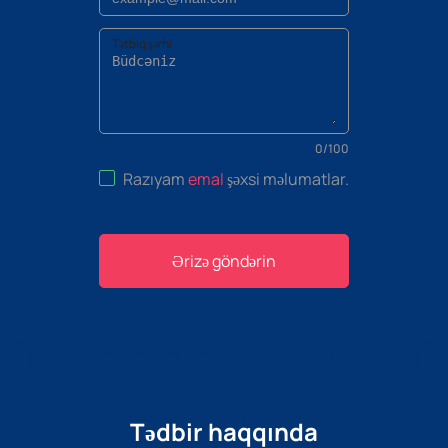
Tətbiq şərhi
0
/
100
Razıyam
emal
şəxsi məlumatlar
.
Ərizə göndərin
Tədbir haqqında