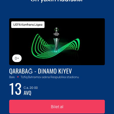
UEFA Konfrans Liqası
0+
QARABAĞ - DINAMO KIYEV
Bakı
Tofiq Bəhramov adına Respublika stadionu
13
C.a, 20:00
AVQ
Bilet al