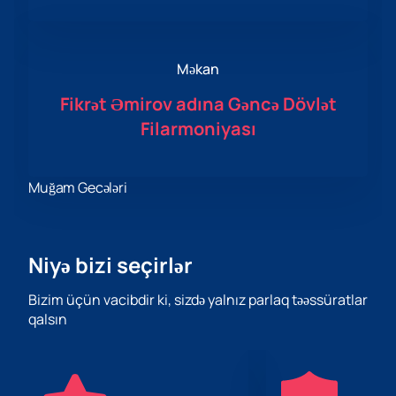
Məkan
Fikrət Əmirov adına Gəncə Dövlət
Filarmoniyası
Muğam Gecələri
Niyə bizi seçirlər
Bizim üçün vacibdir ki, sizdə yalnız parlaq təəssüratlar
qalsın