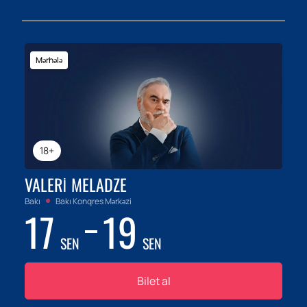
Mərhələ
18+
VALERI MELADZE
Bakı
Bakı Konqres Mərkəzi
17
19
SEN
SEN
Bilet al