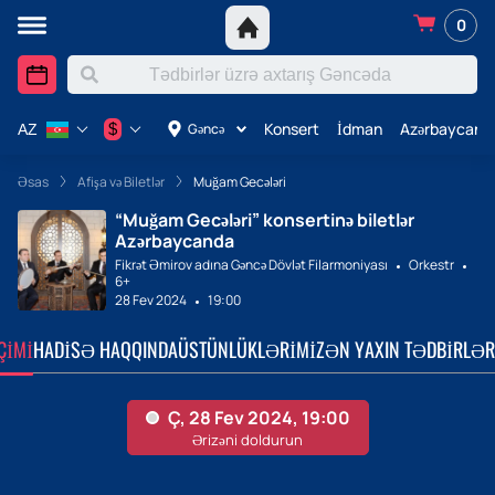
0
Konsert
İdman
Azərbaycanda
$
Gəncə
AZ
Əsas
Afişa və Biletlər
Muğam Gecələri
“Muğam Gecələri” konsertinə biletlər
Azərbaycanda
Fikrət Əmirov adına Gəncə Dövlət Filarmoniyası
Orkestr
6+
28 Fev 2024
19:00
ÇIMI
HADISƏ HAQQINDA
ÜSTÜNLÜKLƏRIMIZ
ƏN YAXIN TƏDBIRLƏR