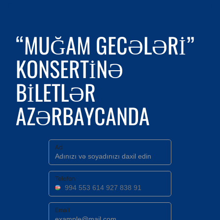
“MUĞAM GECƏLƏRI”
KONSERTINƏ
BILETLƏR
AZƏRBAYCANDA
Ad
Telefon
Email