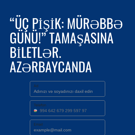
“ÜÇ PIŞIK: MÜRƏBBƏ
GÜNÜ!” TAMAŞASINA
BILETLƏR.
AZƏRBAYCANDA
Ad
Telefon
Email