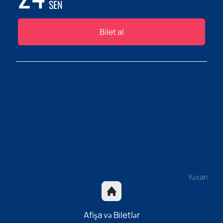
SEN
Bilet al
Yuxarı
Afişa və Biletlər