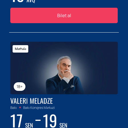
Bilet al
Mərhələ
18+
VALERI MELADZE
Bakı
Bakı Konqres Mərkəzi
17
19
SEN
SEN