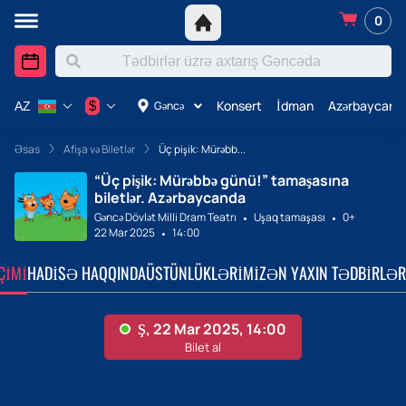
0
Konsert
İdman
Azərbaycanda
$
Gəncə
AZ
Əsas
Afişa və Biletlər
Üç pişik: Mürəbb...
“Üç pişik: Mürəbbə günü!” tamaşasına
biletlər. Azərbaycanda
Gəncə Dövlət Milli Dram Teatrı
Uşaq tamaşası
0+
22 Mar 2025
14:00
ÇIMI
HADISƏ HAQQINDA
ÜSTÜNLÜKLƏRIMIZ
ƏN YAXIN TƏDBIRLƏR