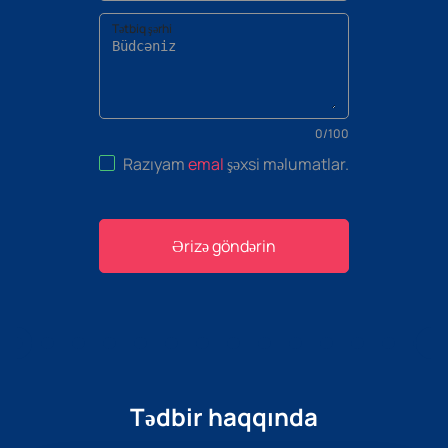
Tətbiq şərhi
0
/
100
Razıyam
emal
şəxsi məlumatlar
.
Ərizə göndərin
Tədbir haqqında