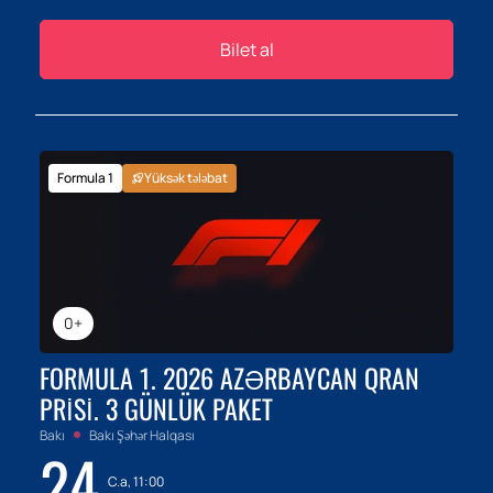
Bilet al
Formula 1
Yüksək tələbat
0+
FORMULA 1. 2026 AZƏRBAYCAN QRAN
PRISI. 3 GÜNLÜK PAKET
Bakı
Bakı Şəhər Halqası
24
C.a, 11:00