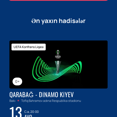
Ən yaxın hadisələr
UEFA Konfrans Liqası
0+
QARABAĞ - DINAMO KIYEV
Bakı
Tofiq Bəhramov adına Respublika stadionu
13
C.a, 20:00
AVQ