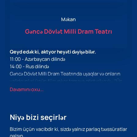
Məkan
Gəncə Dövlət Milli Dram Teatrı
Qeyd edək ki, aktyor heyəti dəyişə bilər.
11:00 - Azərbaycan dilində
14:00 - Rus dilində
Gəncə Dövlət Milli Dram Teatrında uşaqlar və onların
valideynləri üçün füsunkar tamaşa göstəriləcək - "Üç
pişik: Mürəbbə günü!" Bu, gənc tamaşaçılar üçün
Davamını oxu...
sevimli personajları - Karamel, Pudinq və Peçenye ilə
tanış olmaq və onların şən dünyasının bir hissəsi olmaq
üçün unikal imkandır.
Niyə bizi seçirlər
"Üç pişik: Mürəbbə günü!" — pişik balalarının doğum
günü şərəfinə analarına sürpriz hazırladıqları parlaq
Bizim üçün vacibdir ki, sizdə yalnız parlaq təəssüratlar
teatr tamaşasıdır. Gənc tamaşaçılar qəhrəmanlara şən
qalsın