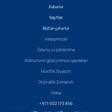
Xəbərlər
Saytlar
Bütün şəhərlər
Haqqımızda
Ödəniş və çatdırılma
Xidmətlərin göstərilməsi qaydaları
Məxfilik Siyasəti
Orijinallik Zəmanəti
Əlaqə
+971 502 173 856