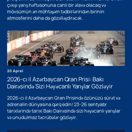
çıxışı yarış həftəsonuna canlı bir əlavə olacaq və
mövsümün ən möhtəşəm tədbirlərindən birinin
atmosferini daha da gözəlləşdirəcək.
20 Aprel
2026-cı il Azərbaycan Qran Prisi: Bakı
Dairəsində Sizi Həyəcanlı Yarışlar Gözləyir
2026-cı il Azərbaycan Qran Prisində özünüzü sürət və
adrenalin dünyasına qərq edin! 23-26 sentyabr
tarixlərində tarixi Bakı Dairəsində sizi həyəcanlı yarışlar
və unudulmaz təcrübələr gözləyir.