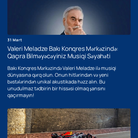
31 Mart
Valeri Meladze Bakı Konqres Mərkəzində:
Qaçıra Bilməyəcəyiniz Musiqi Səyahəti
Bakı Konqres Mərkəzində Valeri Meladze ilə musiqi
dünyasına qərq olun. Onun hitlərindən və yeni
bəstələrindən unikal akustikada həzz alın. Bu
unudulmaz tədbirin bir hissəsi olmaq şansını
qaçırmayın!