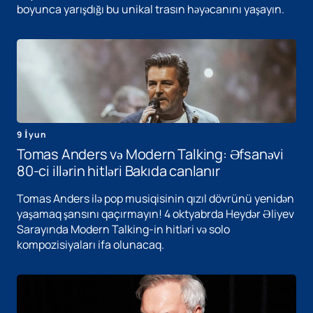
boyunca yarışdığı bu unikal trasın həyəcanını yaşayın.
9 İyun
Tomas Anders və Modern Talking: Əfsanəvi
80-ci illərin hitləri Bakıda canlanır
Tomas Anders ilə pop musiqisinin qızıl dövrünü yenidən
yaşamaq şansını qaçırmayın! 4 oktyabrda Heydər Əliyev
Sarayında Modern Talking-in hitləri və solo
kompozisiyaları ifa olunacaq.