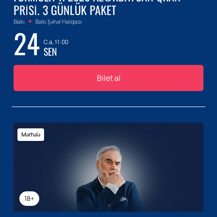
PRISI. 3 GÜNLÜK PAKET
Bakı
Bakı Şəhər Halqası
24
C.a, 11:00
SEN
Bilet al
Mərhələ
18+