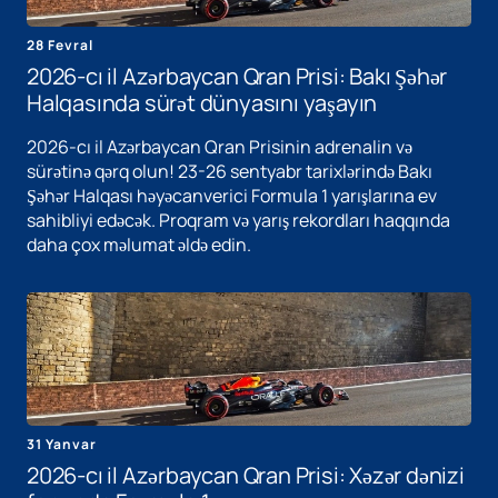
28 Fevral
2026-cı il Azərbaycan Qran Prisi: Bakı Şəhər
Halqasında sürət dünyasını yaşayın
2026-cı il Azərbaycan Qran Prisinin adrenalin və
sürətinə qərq olun! 23-26 sentyabr tarixlərində Bakı
Şəhər Halqası həyəcanverici Formula 1 yarışlarına ev
sahibliyi edəcək. Proqram və yarış rekordları haqqında
daha çox məlumat əldə edin.
31 Yanvar
2026-cı il Azərbaycan Qran Prisi: Xəzər dənizi