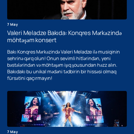
7 May
Valeri Meladze Bakıda: Konqres Mərkəzində
möhtəşəm konsert
Bakı Konqres Mərkəzində Valeri Meladze ilə musiqinin
sehrinə qərq olun! Onun sevimli hitlərindən, yeni
bəstələrindən və möhtəşəm işıq şousundan həzz alın.
Bakıdakı bu unikal mədəni tədbirin bir hissəsi olmaq
fürsətini qaçırmayın!
7 May