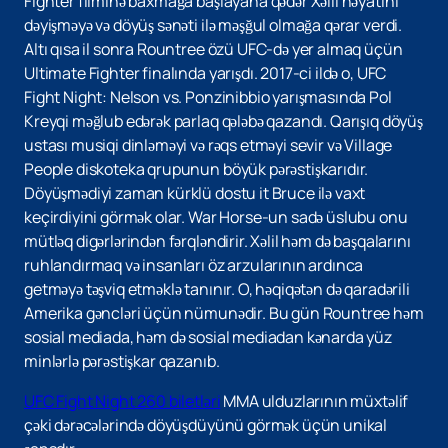
Fighter filminə baxmağa başlayana qədər Xəlil həyatını
dəyişməyə və döyüş sənəti ilə məşğul olmağa qərar verdi.
Altı qısa il sonra Rountree özü UFC-də yer almaq üçün
Ultimate Fighter finalında yarışdı. 2017-ci ildə o, UFC
Fight Night: Nelson vs. Ponzinibbio yarışmasında Pol
Kreyqi məğlub edərək parlaq qələbə qazandı. Qarışıq döyüş
ustası musiqi dinləməyi və rəqs etməyi sevir və Village
People diskoteka qrupunun böyük pərəstişkarıdır.
Döyüşmədiyi zaman kürklü dostu it Bruce ilə vaxt
keçirdiyini görmək olar. War Horse-un sadə üslubu onu
mütləq digərlərindən fərqləndirir. Xəlil həm də başqalarını
ruhlandırmaq və insanları öz arzularının ardınca
getməyə təşviq etməklə tanınır. O, həqiqətən də qaradərili
Amerika gəncləri üçün nümunədir. Bu gün Rountree həm
sosial mediada, həm də sosial mediadan kənarda yüz
minlərlə pərəstişkar qazanıb.
UFC Fight Night 260 biletləri
MMA ulduzlarının müxtəlif
çəki dərəcələrində döyüşdüyünü görmək üçün unikal