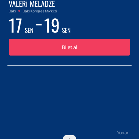
VALERI MELADZE
Bakı
Bakı Konqres Mərkəzi
17
19
SEN
SEN
Bilet al
Yuxarı