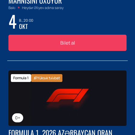
MAHNISINI OXUYUR
Bakı
Heydər Əliyev adına saray
4
B., 20:00
OKT
Bilet al
Formula 1
Yüksək tələbat
0+
FORMULA 1. 2026 AZƏRBAYCAN QRAN