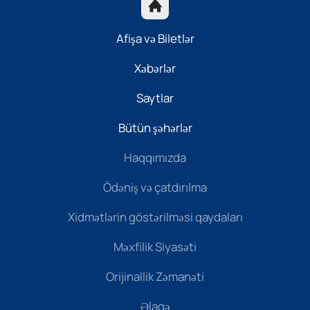
Afişa və Biletlər
Xəbərlər
Saytlar
Bütün şəhərlər
Haqqımızda
Ödəniş və çatdırılma
Xidmətlərin göstərilməsi qaydaları
Məxfilik Siyasəti
Orijinallik Zəmanəti
Əlaqə