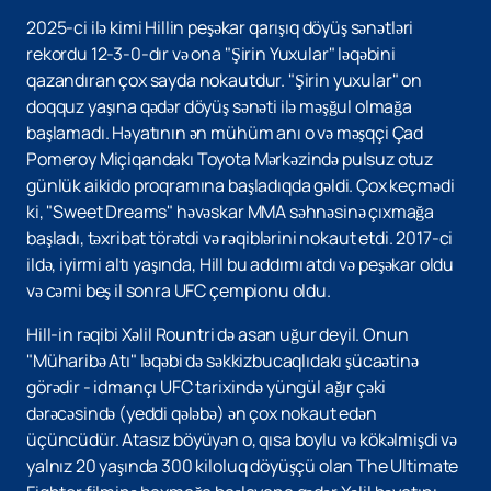
2025-ci ilə kimi Hillin peşəkar qarışıq döyüş sənətləri
rekordu 12-3-0-dır və ona "Şirin Yuxular" ləqəbini
qazandıran çox sayda nokautdur. "Şirin yuxular" on
doqquz yaşına qədər döyüş sənəti ilə məşğul olmağa
başlamadı. Həyatının ən mühüm anı o və məşqçi Çad
Pomeroy Miçiqandakı Toyota Mərkəzində pulsuz otuz
günlük aikido proqramına başladıqda gəldi. Çox keçmədi
ki, "Sweet Dreams" həvəskar MMA səhnəsinə çıxmağa
başladı, təxribat törətdi və rəqiblərini nokaut etdi. 2017-ci
ildə, iyirmi altı yaşında, Hill bu addımı atdı və peşəkar oldu
və cəmi beş il sonra UFC çempionu oldu.
Hill-in rəqibi Xəlil Rountri də asan uğur deyil. Onun
"Müharibə Atı" ləqəbi də səkkizbucaqlıdakı şücaətinə
görədir - idmançı UFC tarixində yüngül ağır çəki
dərəcəsində (yeddi qələbə) ən çox nokaut edən
üçüncüdür. Atasız böyüyən o, qısa boylu və kökəlmişdi və
yalnız 20 yaşında 300 kiloluq döyüşçü olan The Ultimate