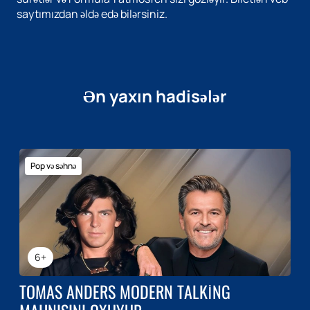
saytımızdan əldə edə bilərsiniz.
Ən yaxın hadisələr
Pop və səhnə
6+
TOMAS ANDERS MODERN TALKING