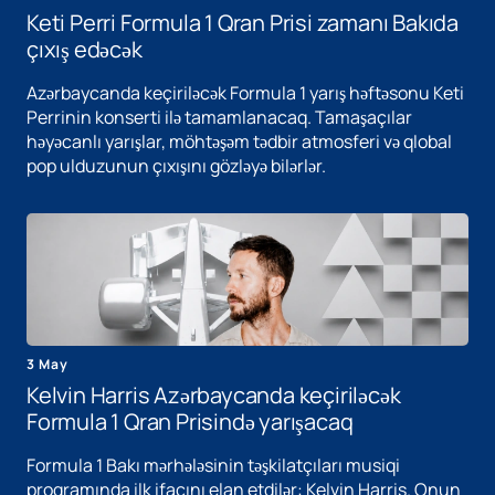
Keti Perri Formula 1 Qran Prisi zamanı Bakıda
çıxış edəcək
Azərbaycanda keçiriləcək Formula 1 yarış həftəsonu Keti
Perrinin konserti ilə tamamlanacaq. Tamaşaçılar
həyəcanlı yarışlar, möhtəşəm tədbir atmosferi və qlobal
pop ulduzunun çıxışını gözləyə bilərlər.
3 May
Kelvin Harris Azərbaycanda keçiriləcək
Formula 1 Qran Prisində yarışacaq
Formula 1 Bakı mərhələsinin təşkilatçıları musiqi
proqramında ilk ifaçını elan etdilər: Kelvin Harris. Onun