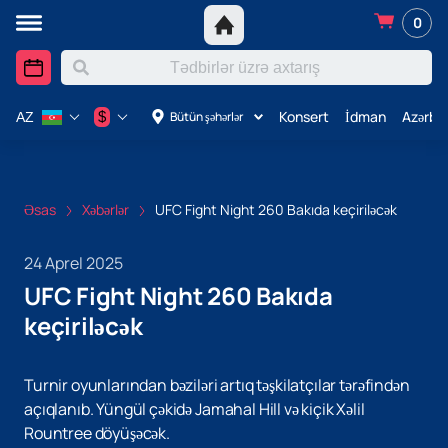
0
Konsert
İdman
Azərba
$
Bütün şəhərlər
AZ
Əsas
Xəbərlər
UFC Fight Night 260 Bakıda keçiriləcək
24 Aprel 2025
UFC Fight Night 260 Bakıda
keçiriləcək
Turnir oyunlarından bəziləri artıq təşkilatçılar tərəfindən
açıqlanıb. Yüngül çəkidə Jamahal Hill və kiçik Xəlil
Rountree döyüşəcək.