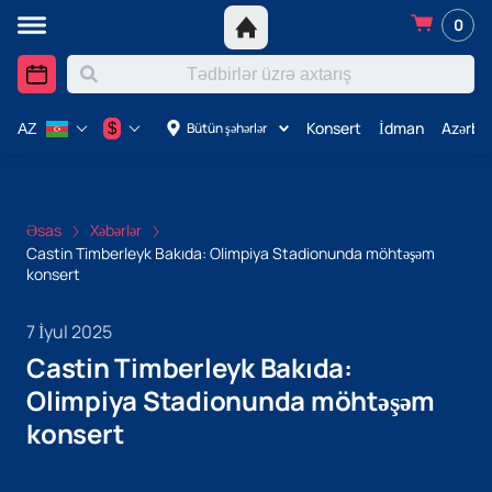
0
Konsert
İdman
Azərba
$
Bütün şəhərlər
AZ
Əsas
Xəbərlər
Castin Timberleyk Bakıda: Olimpiya Stadionunda möhtəşəm
konsert
7 İyul 2025
Castin Timberleyk Bakıda:
Olimpiya Stadionunda möhtəşəm
konsert