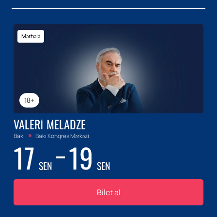
Mərhələ
18+
VALERI MELADZE
Bakı
Bakı Konqres Mərkəzi
17
19
SEN
SEN
Bilet al