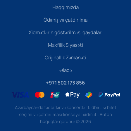
Haqqımızda
Ödəniş və çatdırılma
Xidmətlərin göstərilməsi qaydaları
Məxfilik Siyasəti
Orijinallik Zəmanəti
Əlaqə
+971 502 173 856
Azərbaycanda tədbirlər və konsertlər tədbirlərə bilet
seçimi və çatdırılması konseyer xidməti. Bütün
hüquqlar qorunur
©
2026