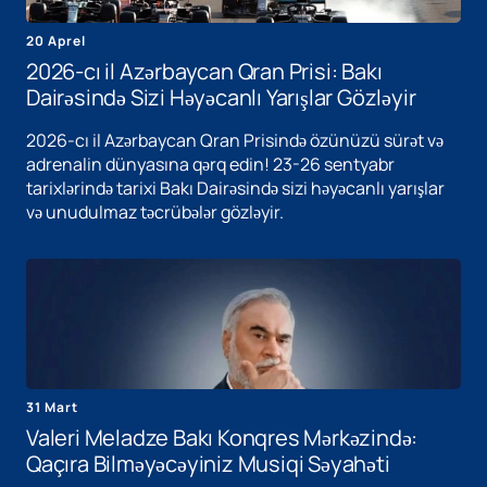
20 Aprel
2026-cı il Azərbaycan Qran Prisi: Bakı
Dairəsində Sizi Həyəcanlı Yarışlar Gözləyir
2026-cı il Azərbaycan Qran Prisində özünüzü sürət və
adrenalin dünyasına qərq edin! 23-26 sentyabr
tarixlərində tarixi Bakı Dairəsində sizi həyəcanlı yarışlar
və unudulmaz təcrübələr gözləyir.
31 Mart
Valeri Meladze Bakı Konqres Mərkəzində:
Qaçıra Bilməyəcəyiniz Musiqi Səyahəti