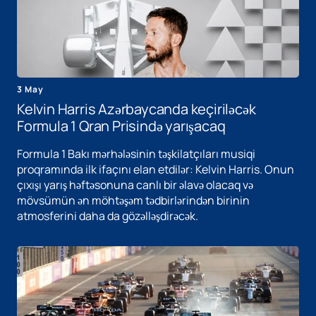
3 May
Kelvin Harris Azərbaycanda keçiriləcək
Formula 1 Qran Prisində yarışacaq
Formula 1 Bakı mərhələsinin təşkilatçıları musiqi
proqramında ilk ifaçını elan etdilər: Kelvin Harris. Onun
çıxışı yarış həftəsonuna canlı bir əlavə olacaq və
mövsümün ən möhtəşəm tədbirlərindən birinin
atmosferini daha da gözəlləşdirəcək.