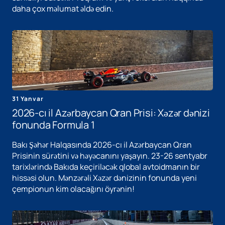
daha çox məlumat əldə edin.
31 Yanvar
2026-cı il Azərbaycan Qran Prisi: Xəzər dənizi
fonunda Formula 1
Bakı Şəhər Halqasında 2026-cı il Azərbaycan Qran
Prisinin sürətini və həyəcanını yaşayın. 23-26 sentyabr
tarixlərində Bakıda keçiriləcək qlobal avtoidmanın bir
hissəsi olun. Mənzərəli Xəzər dənizinin fonunda yeni
çempionun kim olacağını öyrənin!