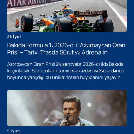
28 İyul
Bakıda Formula 1: 2026-cı il Azərbaycan Qran
Prisi – Tarixi Trasda Sürət və Adrenalin
Azərbaycan Qran Prisi 24 sentyabr 2026-cı ildə Bakıda
keçiriləcək. Sürücülərin tarixi mərkəzdən və Xəzər dənizi
boyunca yarışdığı bu unikal trasın həyəcanını yaşayın.
9 İyun