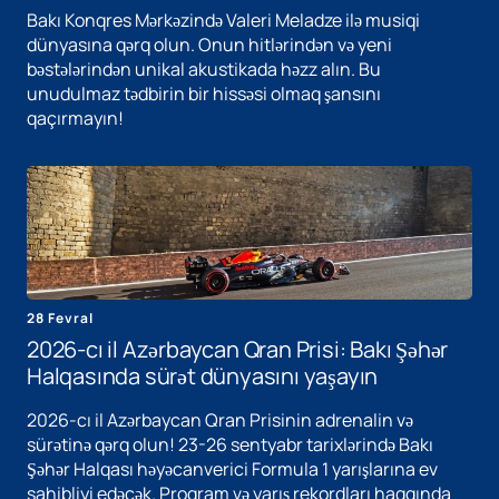
Bakı Konqres Mərkəzində Valeri Meladze ilə musiqi
dünyasına qərq olun. Onun hitlərindən və yeni
bəstələrindən unikal akustikada həzz alın. Bu
unudulmaz tədbirin bir hissəsi olmaq şansını
qaçırmayın!
28 Fevral
2026-cı il Azərbaycan Qran Prisi: Bakı Şəhər
Halqasında sürət dünyasını yaşayın
2026-cı il Azərbaycan Qran Prisinin adrenalin və
sürətinə qərq olun! 23-26 sentyabr tarixlərində Bakı
Şəhər Halqası həyəcanverici Formula 1 yarışlarına ev
sahibliyi edəcək. Proqram və yarış rekordları haqqında