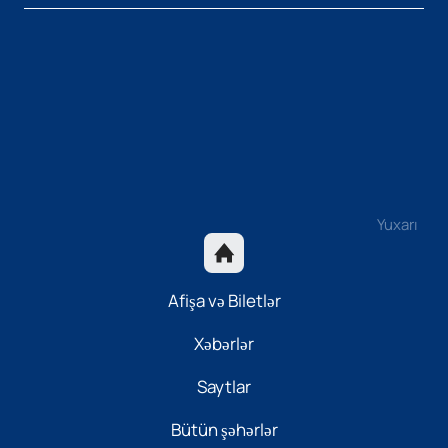
Yuxarı
Afişa və Biletlər
Xəbərlər
Saytlar
Bütün şəhərlər