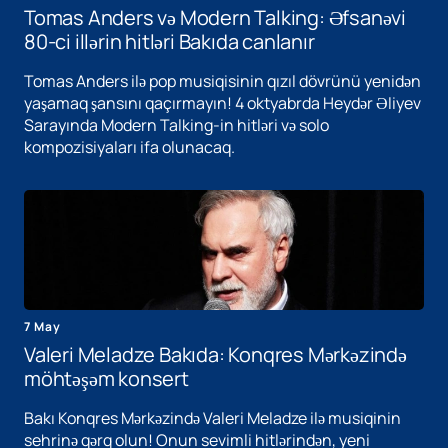
Tomas Anders və Modern Talking: Əfsanəvi
80-ci illərin hitləri Bakıda canlanır
Tomas Anders ilə pop musiqisinin qızıl dövrünü yenidən
yaşamaq şansını qaçırmayın! 4 oktyabrda Heydər Əliyev
Sarayında Modern Talking-in hitləri və solo
kompozisiyaları ifa olunacaq.
7 May
Valeri Meladze Bakıda: Konqres Mərkəzində
möhtəşəm konsert
Bakı Konqres Mərkəzində Valeri Meladze ilə musiqinin
sehrinə qərq olun! Onun sevimli hitlərindən, yeni