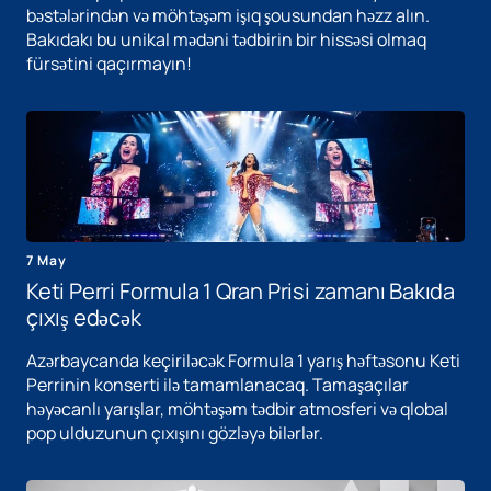
bəstələrindən və möhtəşəm işıq şousundan həzz alın.
Bakıdakı bu unikal mədəni tədbirin bir hissəsi olmaq
fürsətini qaçırmayın!
7 May
Keti Perri Formula 1 Qran Prisi zamanı Bakıda
çıxış edəcək
Azərbaycanda keçiriləcək Formula 1 yarış həftəsonu Keti
Perrinin konserti ilə tamamlanacaq. Tamaşaçılar
həyəcanlı yarışlar, möhtəşəm tədbir atmosferi və qlobal
pop ulduzunun çıxışını gözləyə bilərlər.