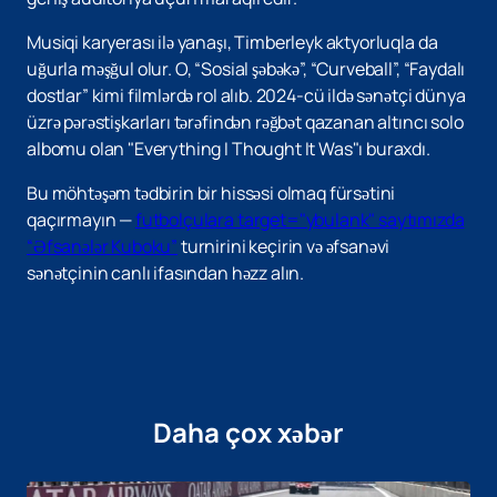
Musiqi karyerası ilə yanaşı, Timberleyk aktyorluqla da
uğurla məşğul olur. O, “Sosial şəbəkə”, “Curveball”, “Faydalı
dostlar” kimi filmlərdə rol alıb. 2024-cü ildə sənətçi dünya
üzrə pərəstişkarları tərəfindən rəğbət qazanan altıncı solo
albomu olan "Everything I Thought It Was"ı buraxdı.
Bu möhtəşəm tədbirin bir hissəsi olmaq fürsətini
qaçırmayın —
futbolçulara target="ybulank" saytımızda
“Əfsanələr Kuboku”
turnirini keçirin və əfsanəvi
sənətçinin canlı ifasından həzz alın.
Daha çox xəbər