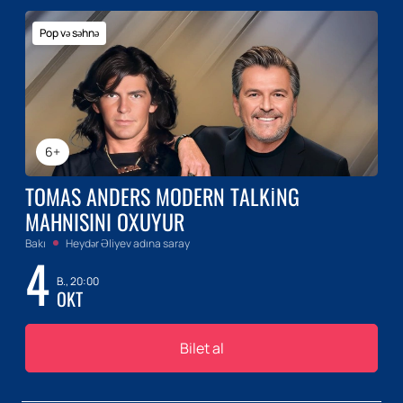
Pop və səhnə
6+
TOMAS ANDERS MODERN TALKING
MAHNISINI OXUYUR
Bakı
Heydər Əliyev adına saray
4
B., 20:00
OKT
Bilet al