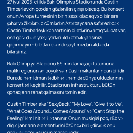
27 iyul 2025-ci ildə Bakı Olimpiya Stadionunda Castin
Timberleykin çoxdan gözlənilən çıxışı olacaq. Bu konsert
onun Avropa turnesinin bir hissəsi olacaq və o, bir sıra
şəhər və ölkələrə, o cümlədən Azərbaycana səfər edəcək.
Castin Timberleyk konsertinin biletlərinə artıq tələbat var,
ona görə də ən yaxşı yerləri əldə etmək şansınızı
qaçırmayın - biletləri elə indi saytımızdan əldə edə
bilərsiniz.
Bakı Olimpiya Stadionu 69 min tamaşaçı tutumuna
malik regionun ən böyük və müasir məkanlarından biridir.
Burada həm idman tədbirləri, həm də dünya ulduzlarının
konsertləri keçirilir. Stadionun infrastrukturu bütün
qonaqların rahat qalmasını təmin edir.
Custin Timberlake "SexyBack", "My Love", "Give It to Me",
"What Goes Around... Comes Around" və "Can't Stop the
Feeling" kimi hitləri ilə tanınır. Onun musiqisi pop, r&b və
digər janrların elementlərini özündə birləşdirərək onu
geniş auditoriya üçün maraqlı edir.