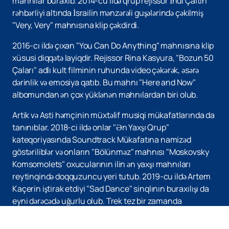
mahnılar buraxıb. 2014-cü ildə qrup rejissor İndi Çaitin
rəhbərliyi altında İsrailin mənzərəli guşələrində çəkilmiş
"Very, Very" mahnısına klip çəkdirdi.
2016-cı ildə çıxan "You Can Do Anything" mahnısına klip
xüsusi diqqətə layiqdir. Rejissor Rina Kasyura, "Bozun 50
Çaları" adlı kult filminin ruhunda video çəkərək, əsərə
dərinlik və emosiya qatıb. Bu mahnı "Here and Now"
albomundan ən çox yüklənən mahnılardan biri olub.
Artik və Asti həmçinin müxtəlif musiqi mükafatlarında da
tanınıblar. 2018-ci ildə onlar "Ən Yaxşı Qrup"
kateqoriyasında Soundtrack Mükafatına namizəd
göstəriliblər və onların "Bölünməz" mahnısı "Moskovsky
Komsomolets" oxucularının ilin ən yaxşı mahnıları
reytinqində doqquzuncu yeri tutub. 2019-cu ildə Artem
Kaçerin iştirak etdiyi "Sad Dance" sinqlının buraxılışı da
eyni dərəcədə uğurlu olub. Trek tez bir zamanda
populyarlıq qazandı və Yandex.Music və Apple Music kimi
yayım xidmətlərinin zirvəsində qaldı. Artik və Astinin canlı