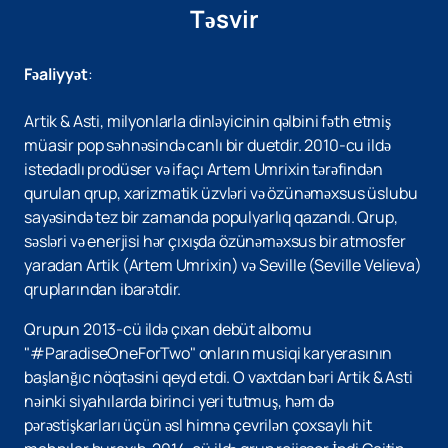
Təsvir
Fəaliyyət
:
Artik & Asti, milyonlarla dinləyicinin qəlbini fəth etmiş
müasir pop səhnəsində canlı bir duetdir. 2010-cu ildə
istedadlı prodüser və ifaçı Artem Umrixin tərəfindən
qurulan qrup, xarizmatik üzvləri və özünəməxsus üslubu
sayəsində tez bir zamanda populyarlıq qazandı. Qrup,
səsləri və enerjisi hər çıxışda özünəməxsus bir atmosfer
yaradan Artik (Artem Umrixin) və Seville (Seville Velieva)
qruplarından ibarətdir.
Qrupun 2013-cü ildə çıxan debüt albomu
"#ParadiseOneForTwo" onların musiqi karyerasının
başlanğıc nöqtəsini qeyd etdi. O vaxtdan bəri Artik & Asti
nəinki siyahılarda birinci yeri tutmuş, həm də
pərəstişkarları üçün əsl himnə çevrilən çoxsaylı hit