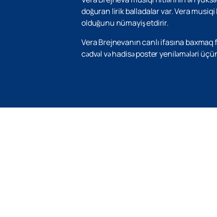
doğuran lirik balladalar var. Vera musiqi k
olduğunu nümayiş etdirir.
Vera Brejnevanın canlı ifasına baxmaq 
cədvəl və hadisə poster yeniləmələri üçü