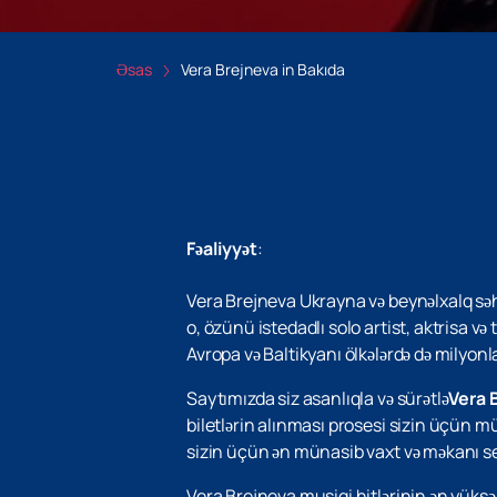
Əsas
Vera Brejneva in Bakıda
Fəaliyyət
:
Vera Brejneva Ukrayna və beynəlxalq səh
o, özünü istedadlı solo artist, aktrisa v
Avropa və Baltikyanı ölkələrdə də milyonla
Saytımızda siz asanlıqla və sürətlə
Vera 
biletlərin alınması prosesi sizin üçün mü
sizin üçün ən münasib vaxt və məkanı seç
Vera Brejneva musiqi hitlərinin ən yüksək 