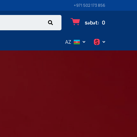
+971 502 173 856
səbət
:
0
$
AZ
$
€
₽