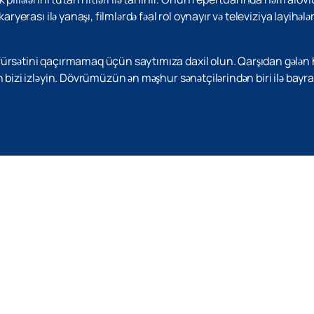
aryerası ilə yanaşı, filmlərdə fəal rol oynayır və televiziya layihələ
fürsətini qaçırmamaq üçün saytımıza daxil olun. Qarşıdan gələn
n bizi izləyin. Dövrümüzün ən məşhur sənətçilərindən biri ilə bay