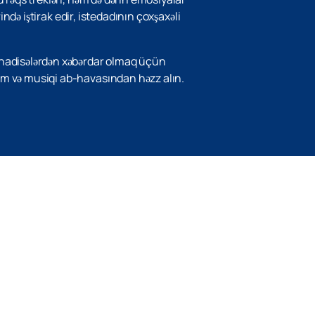
rində iştirak edir, istedadının çoxşaxəli
 hadisələrdən xəbərdar olmaq üçün
ram və musiqi ab-havasından həzz alın.
Yuxarı