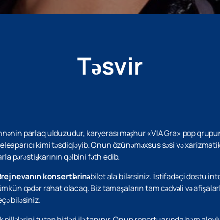
Təsvir
nənin parlaq ulduzudur, karyerası məşhur «VIA Gra» pop qrupunda
ə teleaparıcı kimi təsdiqləyib. Onun özünəməxsus səsi və xarizmatik
rla pərəstişkarının qəlbini fəth edib.
Brejnevanın konsertlərinə
bilet ala bilərsiniz. İstifadəçi dostu 
mkün qədər rahat olacaq. Biz tamaşaların tam cədvəli və afişalarla
ə biləsiniz.
pillələrini tutan hitləri ilə tanınır. Onun repertuarında həm alovl