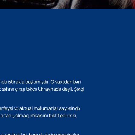
 iştirakla başlamışdır. O vaxtdan bəri
 səhnə çıxışı təkcə Ukraynada deyil, Şərqi
interfeysi və aktual məlumatlar sayəsində
 tanış olmaq imkanını təklif edirik ki,
u rəqs trekləri, həm də dərin emosiyalar