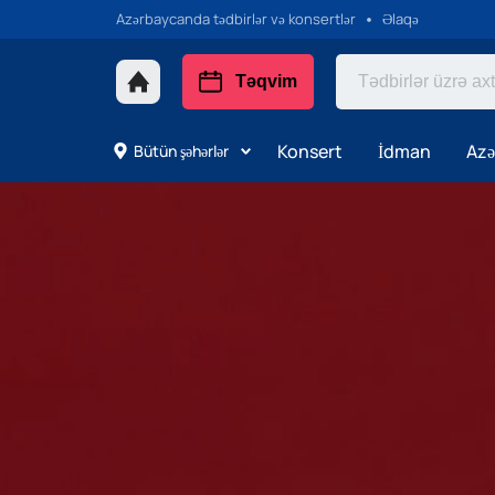
Azərbaycanda tədbirlər və konsertlər
Əlaqə
Təqvim
Konsert
İdman
Azə
Bütün şəhərlər