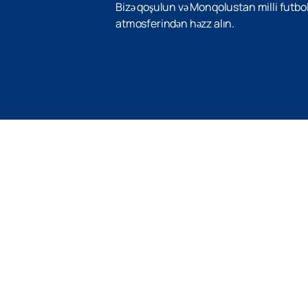
Bizə qoşulun və Monqolustan milli futbol
atmosferindən həzz alın.