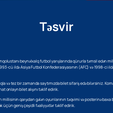
Təsvir
olustanı beynəlxalq futbol yarışlarında qürurla təmsil edən mill
3-cü ildə Asiya Futbol Konfederasiyasının (AFC) və 1998-ci ild
qla və tez bir zamanda saytımızda bilet sifariş edə bilərsiniz.
onlayn bilet alışını təklif edirik.
llisinin qarşıdan gələn oyunlarının təqvimi və posterinə baxa bi
üçün geniş çeşidli fəaliyyətlər təklif edirik.