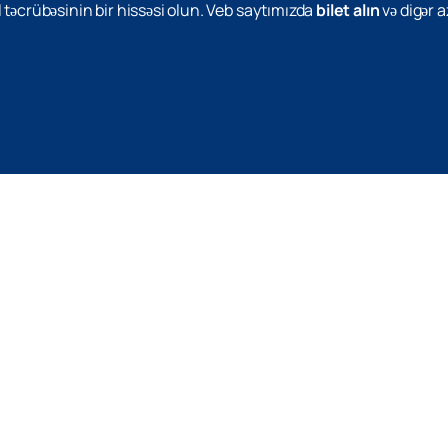
 təcrübəsinin bir hissəsi olun. Veb saytımızda
bilet alın
və digər 