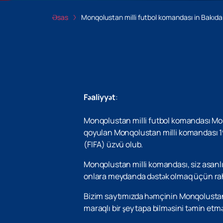
Əsas
Monqolustan milli futbol komandası in Bakıda
Fəaliyyət
:
Monqolustan milli futbol komandası Monq
qoyulan Monqolustan milli komandası 199
(FIFA) üzvü olub.
Monqolustan milli komandası, siz asanlı
onlara meydanda dəstək olmaq üçün rahat 
Bizim saytımızda həmçinin Monqolustan mi
maraqlı bir şey tapa bilməsini təmin etmək 