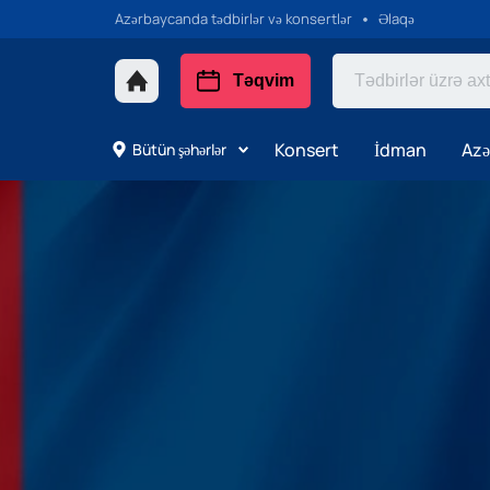
Azərbaycanda tədbirlər və konsertlər
Əlaqə
Təqvim
Konsert
İdman
Azə
Bütün şəhərlər