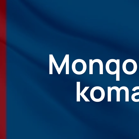
Monqol
koma