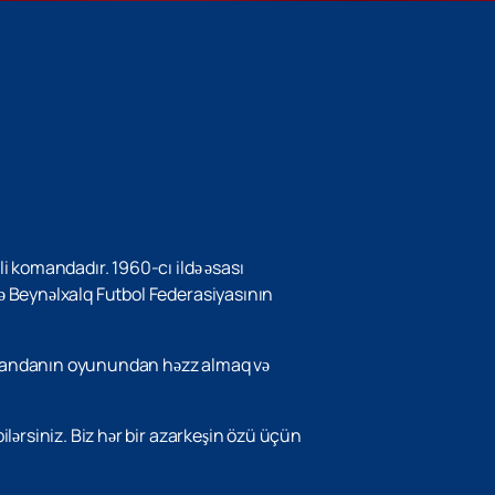
i komandadır. 1960-cı ildə əsası
ə Beynəlxalq Futbol Federasiyasının
 Komandanın oyunundan həzz almaq və
lərsiniz. Biz hər bir azarkeşin özü üçün