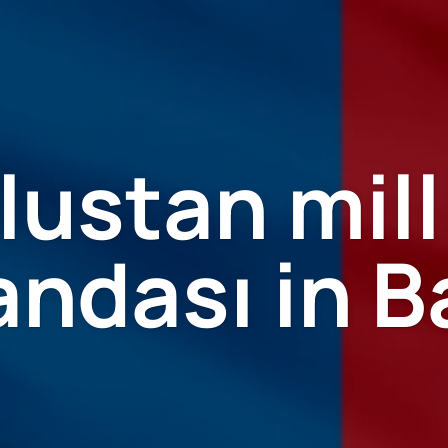
ustan milli
ndası in B