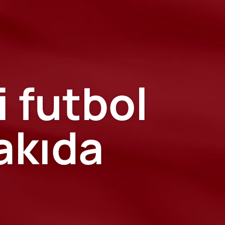
 futbol
akıda