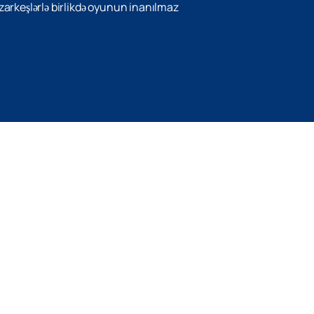
azarkeşlərlə birlikdə oyunun inanılmaz
Yuxarı