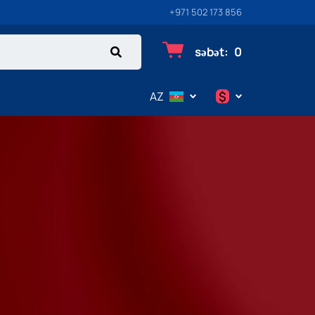
+971 502 173 856
səbət
:
0
$
AZ
$
€
₽