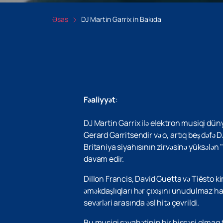
Əsas
DJ Martin Garrix in Bakıda
Fəaliyyət
:
DJ Martin Garrix ilə elektron musiqi dün
Gerard Garritsendir və o, artıq beş dəfə 
Britaniya siyahısının zirvəsinə yüksələn 
davam edir.
Dillon Francis, David Guetta və Tiësto 
əməkdaşlıqları hər çıxışını unudulmaz had
sevərləri arasında əsl hitə çevrildi.
Bu musiqi səyahətinin bir hissəsi olmaq 