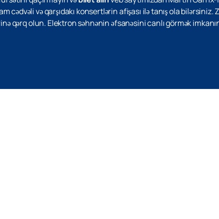
cədvəli və qarşıdakı konsertlərin afişası ilə tanış ola bilərsiniz.
erinə qərq olun. Elektron səhnənin əfsanəsini canlı görmək imkanı