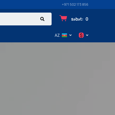
+971 502 173 856
səbət
:
0
$
AZ
$
€
₽