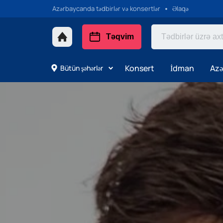
Azərbaycanda tədbirlər və konsertlər
Əlaqə
Təqvim
Konsert
İdman
Azə
Bütün şəhərlər