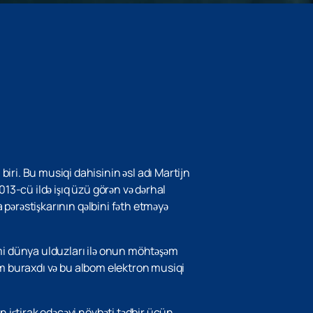
iri. Bu musiqi dahisinin əsl adı Martijn
13-cü ildə işıq üzü görən və dərhal
a pərəstişkarının qəlbini fəth etməyə
imi dünya ulduzları ilə onun möhtəşəm
lbom buraxdı və bu albom elektron musiqi
 iştirak edəcəyi növbəti tədbir üçün.