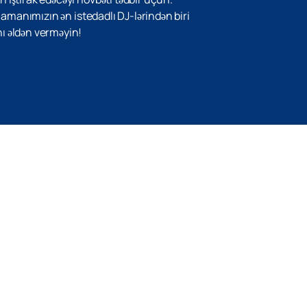
 Zamanımızın ən istedadlı DJ-lərindən biri
nı əldən verməyin!
Yuxarı