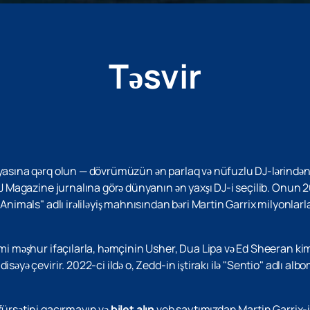
Təsvir
yasına qərq olun — dövrümüzün ən parlaq və nüfuzlu DJ-lərindən b
DJ Magazine jurnalına görə dünyanın ən yaxşı DJ-i seçilib. Onun 20
"Animals" adlı irəliləyiş mahnısından bəri Martin Garrix milyonlarl
kimi məşhur ifaçılarla, həmçinin Usher, Dua Lipa və Ed Sheeran k
isəyə çevirir. 2022-ci ildə o, Zedd-in iştirakı ilə "Sentio" adlı a
fürsətini qaçırmayın və
bilet alın
veb saytımızdan Martin Garrix-in