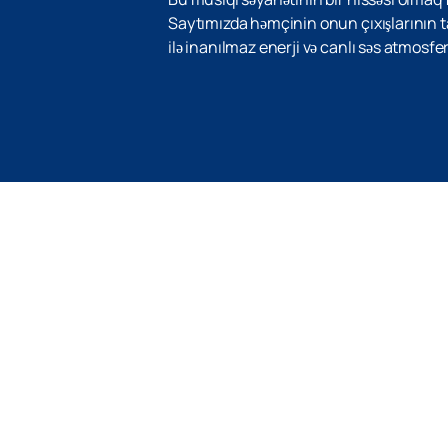
Saytımızda həmçinin onun çıxışlarının tam 
ilə inanılmaz enerji və canlı səs atmosf