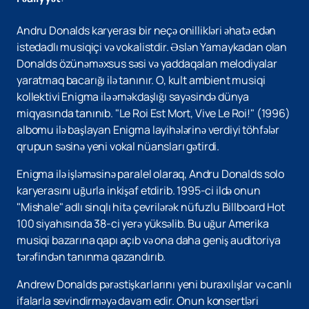
Andru Donalds karyerası bir neçə onillikləri əhatə edən
istedadlı musiqiçi və vokalistdir. Əslən Yamaykadan olan
Donalds özünəməxsus səsi və yaddaqalan melodiyalar
yaratmaq bacarığı ilə tanınır. O, kult ambient musiqi
kollektivi Enigma ilə əməkdaşlığı sayəsində dünya
miqyasında tanınıb. "Le Roi Est Mort, Vive Le Roi!" (1996)
albomu ilə başlayan Enigma layihələrinə verdiyi töhfələr
qrupun səsinə yeni vokal nüansları gətirdi.
Enigma ilə işləməsinə paralel olaraq, Andru Donalds solo
karyerasını uğurla inkişaf etdirib. 1995-ci ildə onun
"Mishale" adlı sinqlı hitə çevrilərək nüfuzlu Billboard Hot
100 siyahısında 38-ci yerə yüksəlib. Bu uğur Amerika
musiqi bazarına qapı açıb və ona daha geniş auditoriya
tərəfindən tanınma qazandırıb.
Andrew Donalds pərəstişkarlarını yeni buraxılışlar və canlı
ifalarla sevindirməyə davam edir. Onun konsertləri