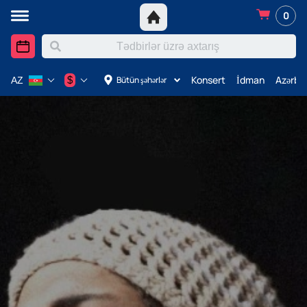
0
Konsert
İdman
Azərba
$
Bütün şəhərlər
AZ