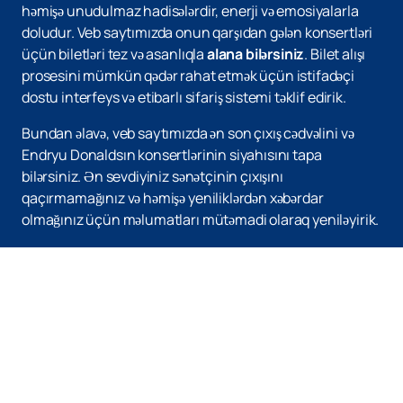
həmişə unudulmaz hadisələrdir, enerji və emosiyalarla
doludur. Veb saytımızda onun qarşıdan gələn konsertləri
üçün biletləri tez və asanlıqla
alana bilərsiniz
. Bilet alışı
prosesini mümkün qədər rahat etmək üçün istifadəçi
dostu interfeys və etibarlı sifariş sistemi təklif edirik.
Bundan əlavə, veb saytımızda ən son çıxış cədvəlini və
Endryu Donaldsın konsertlərinin siyahısını tapa
bilərsiniz. Ən sevdiyiniz sənətçinin çıxışını
qaçırmamağınız və həmişə yeniliklərdən xəbərdar
olmağınız üçün məlumatları mütəmadi olaraq yeniləyirik.
Endryu Donaldsın qarşıdan gələn konsertləri haqqında
daha çox məlumat əldə etmək və bilet almaq üçün veb
saytımızı ziyarət edin. Bu musiqi bayramının bir hissəsi
olmaq şansınızı qaçırmayın!