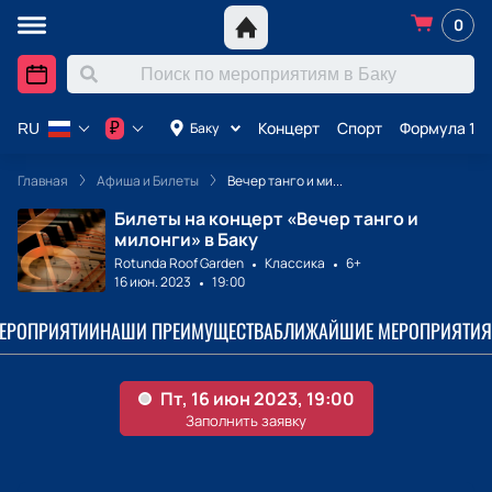
0
Концерт
Спорт
Формула 1 в
₽
Баку
RU
Главная
Афиша и Билеты
Вечер танго и ми...
Билеты на концерт «Вечер танго и
милонги» в Баку
Rotunda Roof Garden
Классика
6+
16 июн. 2023
19:00
МЕРОПРИЯТИИ
НАШИ ПРЕИМУЩЕСТВА
БЛИЖАЙШИЕ МЕРОПРИЯТИЯ