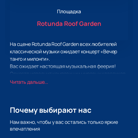
Площадка
Rotunda Roof Garden
На сцене Rotunda Roof Garden всех любителей
классической музыки ожидает концерт «Вечер
танго и милонги».
Вас ожидает настоящая музыкальная феерия!
Оркестр исполнит композиции мировых классиков,
а также авторства российских композиторов.
Читать дальше...
Музыканты оркестра принимают активное участие
в сопровождении театральных постановок, балета,
концертах филармонии. Все они неоднократно
Почему выбирают нас
становились лауреатами музыкальных премий и
принимали участие в фестивалях и конкурсах
Нам важно, чтобы у вас остались только яркие
международного уровня.
впечатления
Получите массу удовольствия от прослушивания