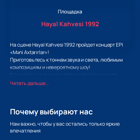
Площадка
Hayal Kahvesi 1992
На сцене Hayal Kahvesi 1992 пройдет концерт EPI
«Məni Axtarırlar»!
Приготовьтесь к тоннам звука и света, любимым
композициям и невероятному шоу!
Как всегда, музыканты порадуют поклонников
своего творчества отменными композициями в
Читать дальше...
любимом стиле, а также отличный звук.
Приготовьтесь подпевать и двигаться в ритм
динамичной музыке!
Почему выбирают нас
На сцене Hayal Kahvesi 1992 вас ожидает супер
качественный звук и эффектное световое и
Нам важно, чтобы у вас остались только яркие
лазерное сопровождение и конечно же, обаяние EPI
впечатления
«Məni Axtarırlar».