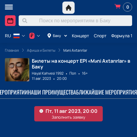
0
Концерт
Спорт
Формула 1 в
₽
Баку
RU
Главная
Афиша и Билеты
Məni Axtarırlar
Билеты на концерт EPI «Məni Axtarırlar» в
Баку
Hayal Kahvesi 1992
Поп
16+
11 авг. 2023
20:00
МЕРОПРИЯТИИ
НАШИ ПРЕИМУЩЕСТВА
БЛИЖАЙШИЕ МЕРОПРИЯТИЯ