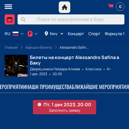
0
Концерт
Спорт
Формула 1 в
₽
Баку
RU
Главная
Афиша и Билеты
Alessandro Safin...
Билеты на концерт Alessandro Safina в
Баку
Дворец имени Гейдара Алиева
Классика
6+
1 дек. 2023
20:00
МЕРОПРИЯТИИ
НАШИ ПРЕИМУЩЕСТВА
БЛИЖАЙШИЕ МЕРОПРИЯТИЯ