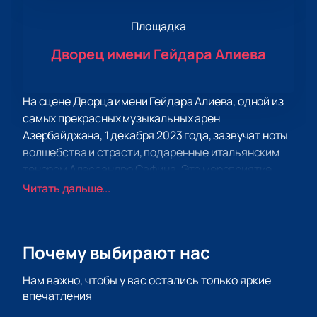
Площадка
Дворец имени Гейдара Алиева
На сцене Дворца имени Гейдара Алиева, одной из
самых прекрасных музыкальных арен
Азербайджана, 1 декабря 2023 года, зазвучат ноты
волшебства и страсти, подаренные итальянским
тенором Алессандро Сафина. Это мероприятие,
которое несомненно стоит посетить!
Читать дальше...
Алессандро Сафина, увлеченный музыкой с самого
детства, стал звездой мировой оперы благодаря
своему уникальному голосу, природному обаянию и
Почему выбирают нас
смелости в творчестве. Его музыкальный путь
начался в 17 лет, когда он поступил в
Нам важно, чтобы у вас остались только яркие
консерваторию во Флоренции. Вскоре он начал
впечатления
солировать в лучших музыкальных театрах Европы