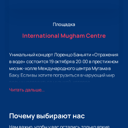
Площадка
International Mugham Centre
Уникальный концерт Лоренцо Баньяти «Отражения
в воде» состоится 19 октября в 20:00 в престижном
мюзик-холле Международного центра Мугама в
Баку. Если вы хотите погрузиться в чарующий мир
воды и насладиться музыкой, которая
олицетворяет ее красоту и загадочность, то это
Читать дальше...
мероприятие для вас. Лоренцо Баньяти,
талантливый пианист, с удовольствием подарит
вам незабываемые музыкальные впечатления,
Почему выбирают нас
вдохновленные магией воды.
Программа концерта включает произведения Ф.
Нам важно, чтобы у вас остались только яркие