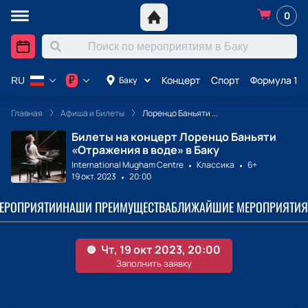
0
Концерт
Спорт
Формула 1 в
₽
Баку
RU
Главная
Афиша и Билеты
Лоренцо Баньяти ...
Билеты на концерт Лоренцо Баньяти
«Отражения в воде» в Баку
International Mugham Centre
Классика
6+
19 окт. 2023
20:00
МЕРОПРИЯТИИ
НАШИ ПРЕИМУЩЕСТВА
БЛИЖАЙШИЕ МЕРОПРИЯТИЯ