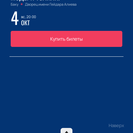
Баку
Дворец имени Гейдара Алиева
4
вс, 20:00
ОКТ
Купить билеты
Наверх