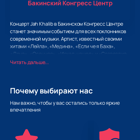
Бакинский Конгресс Центр
Концерт Jah Khalib в Бакинском Конгресс Центре
станет значимым событием для всех поклонников
современной музыки. Артист, известный своими
хитами «Лейла», «Медина», «Если че я Баха»,
«Доча», «Осенняя», «Искал-нашел» и «Созвездие
ангела», выступит со своими лучшими
Читать дальше...
композициями, а также представит новые работы.
Это мероприятие обещает быть насыщенным и
запоминающимся, привлекая внимание как
Почему выбирают нас
местных жителей, так и гостей города.
Бакинский Конгресс Центр, где пройдет концерт,
Нам важно, чтобы у вас остались только яркие
является одной из самых современных и
впечатления
комфортных площадок в столице. Центр
оборудован по последнему слову техники, что
обеспечивает высокое качество звука и света.
Просторный зал вмещает большое количество