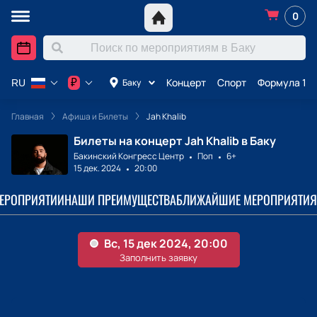
0
Концерт
Спорт
Формула 1 в
₽
Баку
RU
Главная
Афиша и Билеты
Jah Khalib
Билеты на концерт Jah Khalib в Баку
Бакинский Конгресс Центр
Поп
6+
15 дек. 2024
20:00
МЕРОПРИЯТИИ
НАШИ ПРЕИМУЩЕСТВА
БЛИЖАЙШИЕ МЕРОПРИЯТИЯ