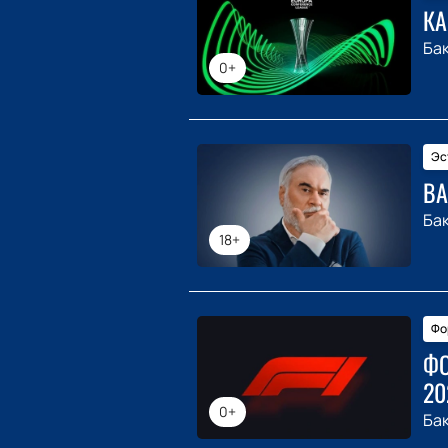
КА
Ба
0+
Эс
ВА
Ба
18+
Фо
ФО
20
0+
Ба