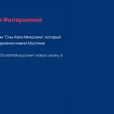
я Филармония
м "Сны Хаяо Миядзаки", который
армонии имени Муслима
 Ensemble вдохнет новую жизнь в
известных мультфильмов, как
 Тоторо», заполнят пространство
нимационных шедевров Хаяо
ли сердца миллионов зрителей по
ные мечты в реальность.
тов музыки создадут