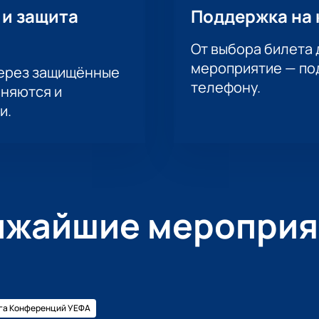
 и защита
Поддержка на 
От выбора билета 
мероприятие — под
через защищённые
телефону.
аняются и
и.
ижайшие мероприя
га Конференций УЕФА