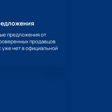
государственной академической
аше удобство и безопасность во
nsemble «Сны Хаяо Миядзаки» в
редложения
ые предложения от
проверенных продавцов
х уже нет в официальной