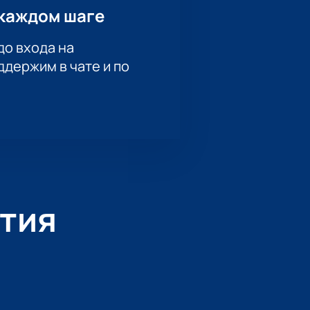
каждом шаге
до входа на
держим в чате и по
тия