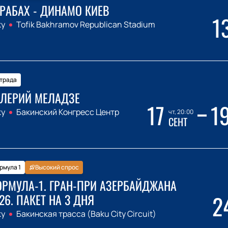
РАБАХ - ДИНАМО КИЕВ
1
ку
Tofik Bakhramov Republican Stadium
трада
ЛЕРИЙ МЕЛАДЗЕ
17
1
ку
Бакинский Конгресс Центр
чт, 20:00
СЕНТ
рмула 1
Высокий спрос
РМУЛА-1. ГРАН-ПРИ АЗЕРБАЙДЖАНА
2
26. ПАКЕТ НА 3 ДНЯ
ку
Бакинская трасса (Baku City Circuit)