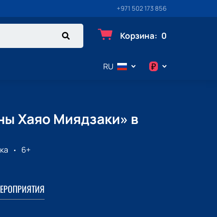
+971 502 173 856
Корзина
:
0
₽
RU
$
€
ны Хаяо Миядзаки» в
₽
ка
6+
ЕРОПРИЯТИЯ