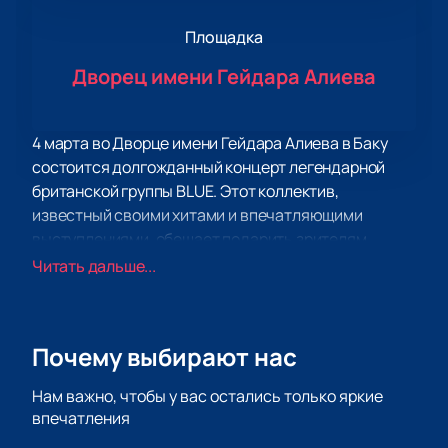
Площадка
Дворец имени Гейдара Алиева
4 марта во Дворце имени Гейдара Алиева в Баку
состоится долгожданный концерт легендарной
британской группы BLUE. Этот коллектив,
известный своими хитами и впечатляющими
выступлениями, обещает подарить зрителям
незабываемый вечер. BLUE, покорившие
Читать дальше...
музыкальный мир своими мелодичными
композициями и харизматичными исполнениями,
вновь порадуют поклонников живым
Почему выбирают нас
выступлением.
Дворец имени Гейдара Алиева — это одна из самых
Нам важно, чтобы у вас остались только яркие
престижных площадок Баку, известная своей
впечатления
великолепной акустикой и современным