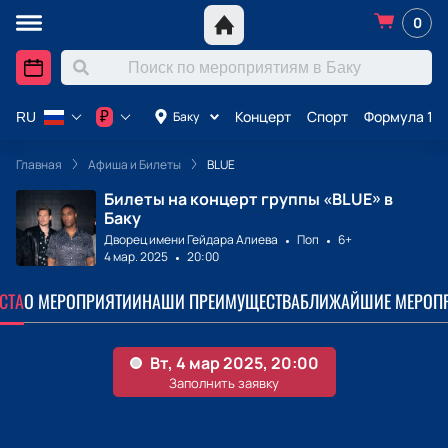
0
Концерт
Спорт
Формула 1 в
₽
Баку
RU
Главная
Афиша и Билеты
BLUE
Билеты на концерт группы «BLUE» в
Баку
Дворец имени Гейдара Алиева
Поп
6+
4 мар. 2025
20:00
СТА
О МЕРОПРИЯТИИ
НАШИ ПРЕИМУЩЕСТВА
БЛИЖАЙШИЕ МЕРОП