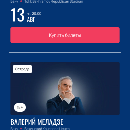
Баку
Tofik Bakhramov Republican Stadium
13
чт, 20:00
АВГ
Купить билеты
Эстрада
18+
ВАЛЕРИЙ МЕЛАДЗЕ
Баку
Бакинский Конгресс Центр