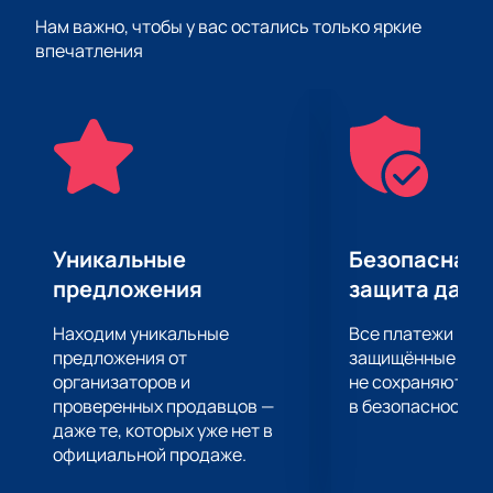
события. Будьте в числе первых, кто окунется в эту
Нам важно, чтобы у вас остались только яркие
невероятную атмосферу.
впечатления
Купите билеты на мультимедийное шоу
«Kinoconcert» на сцене Бакинской Музыкальной
академии
прямо сейчас и откройте новую главу в
своей жизни, наполненной яркими воспоминаниями
и эмоциями. Сделайте это быстро, легко и просто с
помощью нашего онлайн-сервиса. Приготовьтесь
отправиться в незабываемое приключение,
которое оставит глубокий след в вашем сердце.
Уникальные
Безопасная 
предложения
защита данн
Находим уникальные
Все платежи про
предложения от
защищённые шлю
организаторов и
не сохраняются 
проверенных продавцов —
в безопасности.
даже те, которых уже нет в
официальной продаже.