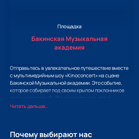
Площадка
Бакинская Музыкальная
академия
Отправьтесь в увлекательное путешествие вместе
с мультимедийным шоу «Kinoconcert» на сцене
Бакинской Музыкальной академии. Это событие,
которое собирает под своим крылом поклонников
разных поколений, обещает погрузить вас в
волнующую атмосферу легендарных кинокартин.
Читать дальше...
Не упустите возможность погрузиться в мир кино и
музыки, который ожидает вас на мультимедийном
шоу «Kinoconcert». Почувствуйте, как вы
Почему выбирают нас
проникаетесь красотой и мощью этого уникального