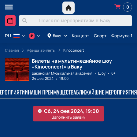
0
Концерт
Спорт
Формула 1 в
₽
Баку
RU
Главная
Афиша и Билеты
Kinoconcert
Билеты на мультимедийное шоу
«Kinoconcert» в Баку
Бакинская Музыкальная академия
Шоу
6+
24 фев. 2024
19:00
МЕРОПРИЯТИИ
НАШИ ПРЕИМУЩЕСТВА
БЛИЖАЙШИЕ МЕРОПРИЯТИЯ